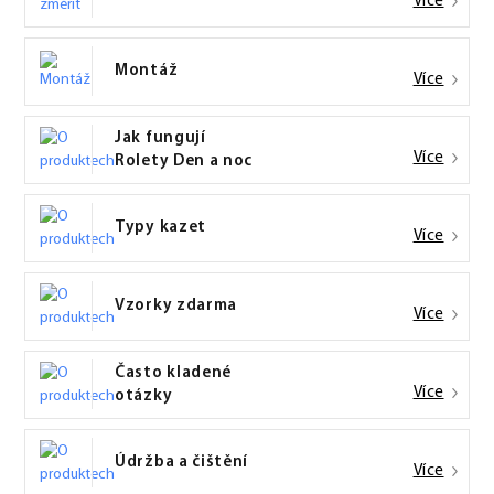
Více
Montáž
Více
Jak fungují
Více
Rolety Den a noc
Typy kazet
Více
Vzorky zdarma
Více
Často kladené
Více
otázky
Údržba a čištění
Více