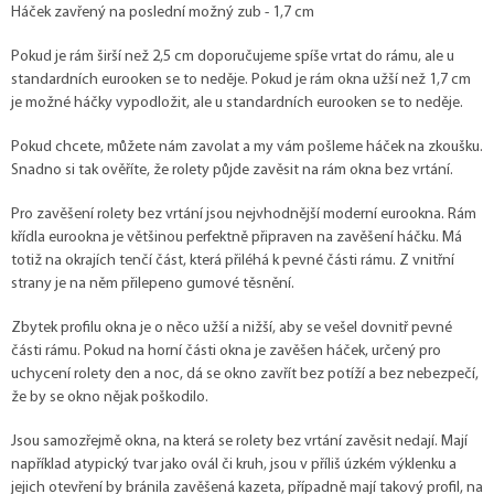
Háček zavřený na poslední možný zub - 1,7 cm
Pokud je rám širší než 2,5 cm doporučujeme spíše vrtat do rámu, ale u
standardních eurooken se to neděje. Pokud je rám okna užší než 1,7 cm
je možné háčky vypodložit, ale u standardních eurooken se to neděje.
Pokud chcete, můžete nám zavolat a my vám pošleme háček na zkoušku.
Snadno si tak ověříte, že rolety půjde zavěsit na rám okna bez vrtání.
Pro zavěšení rolety bez vrtání jsou nejvhodnější moderní eurookna. Rám
křídla eurookna je většinou perfektně připraven na zavěšení háčku. Má
totiž na okrajích tenčí část, která přiléhá k pevné části rámu. Z vnitřní
strany je na něm přilepeno gumové těsnění.
Zbytek profilu okna je o něco užší a nižší, aby se vešel dovnitř pevné
části rámu. Pokud na horní části okna je zavěšen háček, určený pro
uchycení rolety den a noc, dá se okno zavřít bez potíží a bez nebezpečí,
že by se okno nějak poškodilo.
Jsou samozřejmě okna, na která se rolety bez vrtání zavěsit nedají. Mají
například atypický tvar jako ovál či kruh, jsou v příliš úzkém výklenku a
jejich otevření by bránila zavěšená kazeta, případně mají takový profil, na