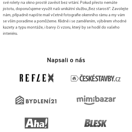
své rolety na okno prostě zavěsit bez vrtání. Pokud přesto nemáte
jistotu, doporučujeme využít naši unikátní službu „Bez starostí“. Zavolejte
nám, případně napište mail včetně fotografie okenního rámu a my vám
se vším poradíme a pomůžeme. Klidně i se zaměřením, výběrem vhodné
kazety a typu montáže, i barvy či vzoru, který by se hodil do vašeho
interiéru.
Z
á
Napsali o nás
p
a
t
í