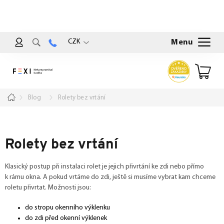
Přejít
na
obsah
CZK
Nákup
košík
Domů
Blog
Rolety bez vrtání
Rolety bez vrtání
Klasický postup při instalaci rolet je jejich přivrtání ke zdi nebo přímo
k rámu okna. A pokud vrtáme do zdi, ještě si musíme vybrat kam chceme
roletu přivrtat. Možnosti jsou:
do stropu okenního výklenku
do zdi před okenní výklenek