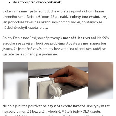
do stropu před okenní výklenek
S okenním rámem je to jednoduché – roleta se přivrtá k horní hraně
okenního rámu. Nejsnazší montáž ale nabízí
rolety bez vrtání
. Lze je
jen jednoduše zavěsit za okenní rám pomocí háčků, do kterých se
následně uchytí kazeta rolety.
Rolety Den a noc Fexi jsou připraveny k
montáži bez vrtání
. Na 99%
eurooken se zavěšení hodí bez problému. Abyste ale měli naprostou
jistotu, že je možné zavěsit rolety bez vrtání na okenní rám, raději se
ujistěte, že je splněno pár podmínek.
Nejprve je nutné používat
rolety v otevřené kazetě
. Jiné typy kazet
nejsou pro montáž bez vrtání vhodné. Máte-li tedy POLO kazetu,