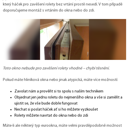
který háček pro zavěšení rolety bez vrtání prostě nesedí. V tom případě
doporučujeme montáž s vrtáním do okna nebo do zdi.
Toto okno nebude pro zavěšení rolety vhodné – chybí těsnění.
Pokud máte hliníková okna nebo jinak atypická, máte více možností:
Zavolat nám a prověřit si to spolu s naším technikem
Objednat jen jednu roletu do nejmenšího okna a vše si zaměřit a
ujistit se, že vše bude dobře fungovat
Nechat si poslat háček ať si ho můžete vyzkoušet
Rolety můžete navrtat do okna nebo do zdi
Máte-li ale některý typ eurookna, máte velmi pravděpodobně možnost