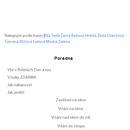
Nakupujte podle barev
Bílá
Šedá
Černá
Béžová
Hnědá
Žlutá
Oranžová
Červená
Růžová
Fialová
Modrá
Zelená
Poradna
Vše o Roletách Den a noc
Vzorky ZDARMA
Jak nakupovat
Jak změřit
Zavěšení na okno
Vrtání na okno
Vrtání nad okno do zdi
Vrtání do stropu