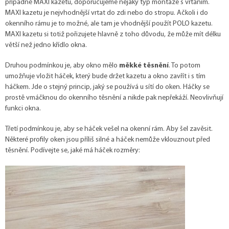
případně MAXI kazetu, doporučujeme nějaký typ montáže s vrtáním.
MAXI kazetu je nejvhodnější vrtat do zdi nebo do stropu. Ačkoli i do
okenního rámu je to možné, ale tam je vhodnější použít POLO kazetu.
MAXI kazetu si totiž pořizujete hlavně z toho důvodu, že může mít délku
větší než jedno křídlo okna.
Druhou podmínkou je, aby okno mělo
měkké těsnění
. To potom
umožňuje vložit háček, který bude držet kazetu a okno zavřít i s tím
háčkem. Jde o stejný princip, jaký se používá u sítí do oken. Háčky se
prostě vmáčknou do okenního těsnění a nikde pak nepřekáží. Neovlivňují
funkci okna.
Třetí podmínkou je, aby se háček vešel na okenní rám. Aby šel zavěsit.
Některé profily oken jsou příliš silné a háček nemůže vklouznout před
těsnění. Podívejte se, jaké má háček rozměry: