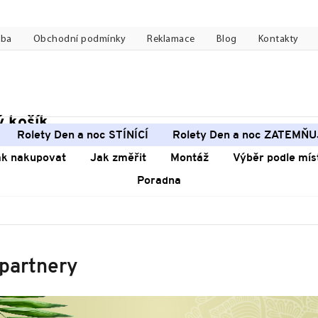
tba
Obchodní podmínky
Reklamace
Blog
Kontakty
 košík
pní
Rolety Den a noc STÍNÍCÍ
Rolety Den a noc ZATEMŇU
k
ak nakupovat
Jak změřit
Montáž
Výběr podle mís
Poradna
 partnery