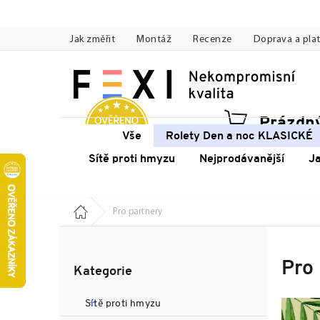
Přejít
na
Jak změřit
Montáž
Recenze
Doprava a pla
obsah
Prázdný
Náku
Vše
Rolety Den a noc KLASICKÉ
koší
Sítě proti hmyzu
Nejprodávanější
J
Domů
Pro partnery
P
o
Přeskočit
s
Pro
Kategorie
kategorie
t
r
Sítě proti hmyzu
a