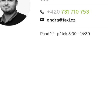
+420
731 710 753
ondra@fexi.cz
Pondělí - pátek 8:30 - 16:30