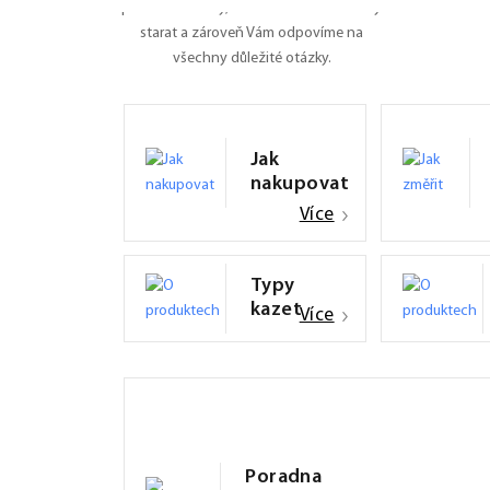
pro Vás manuály, naučíme Vás se o rolety
starat a zároveň Vám odpovíme na
všechny důležité otázky.
Jak
nakupovat
Více
Typy
kazet
Více
Poradna