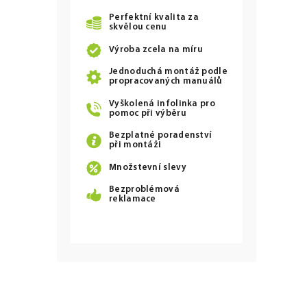
Perfektní kvalita za
skvělou cenu
Výroba zcela na míru
Jednoduchá montáž podle
propracovaných manuálů
Vyškolená infolinka pro
pomoc při výběru
Bezplatné poradenství
při montáži
Množstevní slevy
Bezproblémová
reklamace
Z
á
p