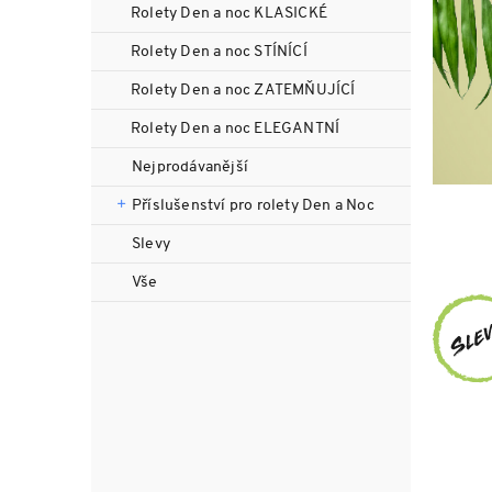
n
Rolety Den a noc KLASICKÉ
n
Rolety Den a noc STÍNÍCÍ
í
p
Rolety Den a noc ZATEMŇUJÍCÍ
a
Rolety Den a noc ELEGANTNÍ
n
e
Nejprodávanější
l
Příslušenství pro rolety Den a Noc
Slevy
Vše