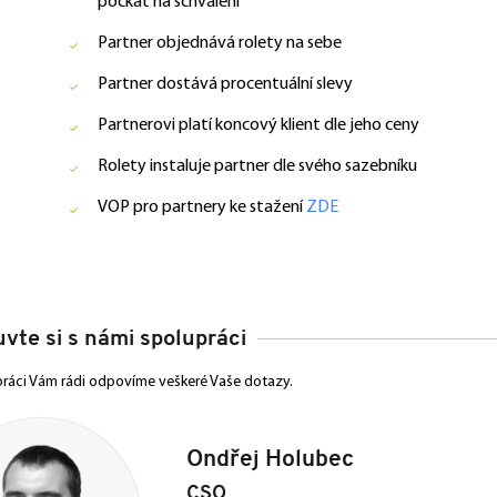
počkat na schválení
Partner objednává rolety na sebe
Partner dostává procentuální slevy
Partnerovi platí koncový klient dle jeho ceny
Rolety instaluje partner dle svého sazebníku
VOP pro partnery ke stažení
ZDE
vte si s námi spolupráci
práci Vám rádi odpovíme veškeré Vaše dotazy.
Ondřej Holubec
CSO