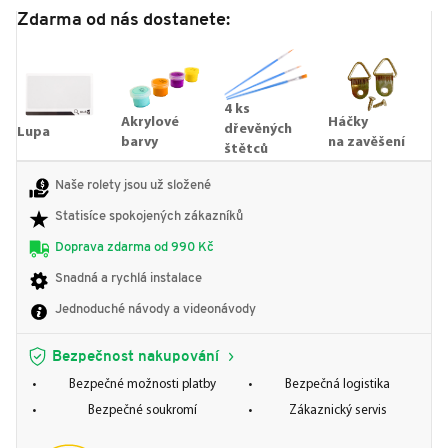
Zdarma od nás dostanete:
4 ks
Akrylové
Háčky
dřevěných
Lupa
barvy
na zavěšení
štětců
Naše rolety jsou už složené
Statisíce spokojených zákazníků
Doprava zdarma od 990 Kč
Snadná a rychlá instalace
Jednoduché návody a videonávody
Bezpečnost nakupování
Bezpečné možnosti platby
Bezpečná logistika
Bezpečné soukromí
Zákaznický servis