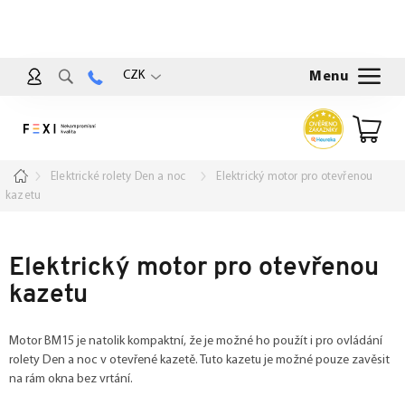
Přejít
na
obsah
CZK
Nákup
košík
Domů
Elektrické rolety Den a noc
Elektrický motor pro otevřenou
kazetu
Elektrický motor pro otevřenou
kazetu
Motor BM15 je natolik kompaktní, že je možné ho použít i pro ovládání
rolety Den a noc v otevřené kazetě. Tuto kazetu je možné pouze zavěsit
na rám okna bez vrtání.