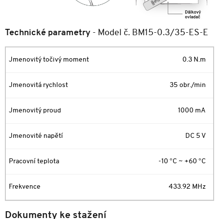
Technické parametry
- Model č. BM15-0.3/35-ES-E
0.3 N.m
35 obr./min
1000 mA
DC 5 V
-10 °C ~ +60 °C
433.92 MHz
Dokumenty ke stažení