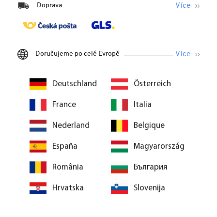
Doprava
Doručujeme po celé Evropě
Deutschland
Österreich
France
Italia
Nederland
Belgique
España
Magyarország
România
България
Hrvatska
Slovenija