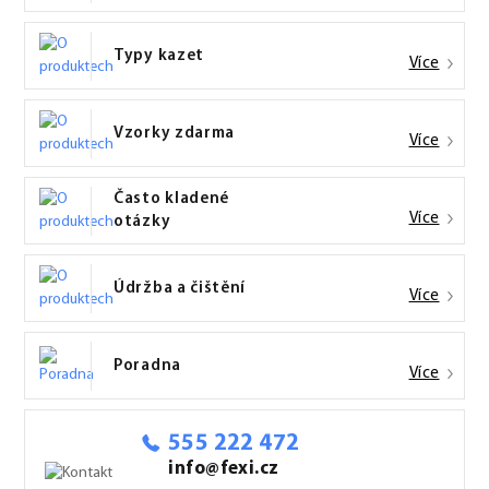
Typy kazet
Více
Vzorky zdarma
Více
Často kladené
Více
otázky
Údržba a čištění
Více
Poradna
Více
555 222 472
info@fexi.cz