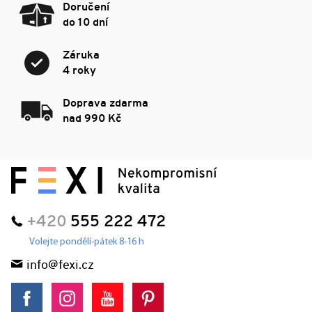
Doručení
do 10 dní
Záruka
4 roky
Doprava zdarma
nad 990 Kč
+420
555 222 472
Volejte pondělí-pátek 8-16 h
info@fexi.cz