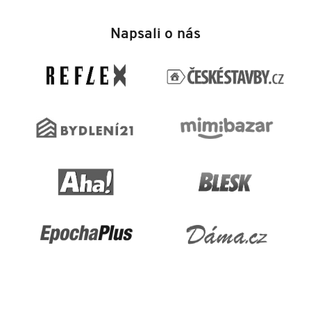
Z
á
Napsali o nás
p
a
t
í