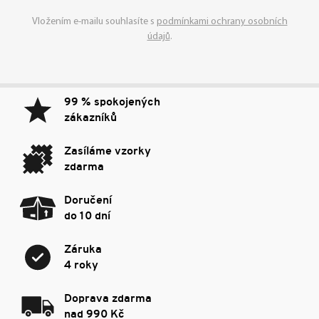
Vložením e-mailu souhlasíte s
podmínkami ochrany osobních
údajů
.
99 % spokojených
zákazníků
Zasíláme vzorky
zdarma
Doručení
do 10 dní
Záruka
4 roky
Doprava zdarma
nad 990 Kč