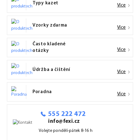
Typy kazet
Více
Vzorky zdarma
Více
Často kladené
Více
otázky
Údržba a čištění
Více
Poradna
Více
555 222 472
info@fexi.cz
Volejte pondělí-pátek 8-16 h