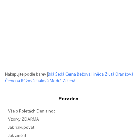
Nakupujte podle barev
Bílá
Šedá
Černá
Béžová
Hnědá
Žlutá
Oranžová
Červená
Růžová
Fialová
Modrá
Zelená
Poradna
Vše o Roletách Den a noc
Vzorky ZDARMA
Jak nakupovat
Jak změřit