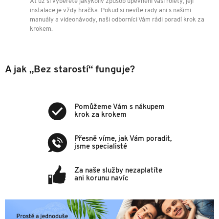
Ať už si vyberete jakýkoliv způsob upevnění Vaší rolety, její
instalace je vždy hračka. Pokud si nevíte rady ani s našimi
manuály a videonávody, naši odborníci Vám rádi poradí krok za
krokem.
A jak „Bez starostí“ funguje?
Pomůžeme Vám s nákupem
krok za krokem
Přesně víme, jak Vám poradit,
jsme specialisté
Za naše služby nezaplatíte
ani korunu navíc