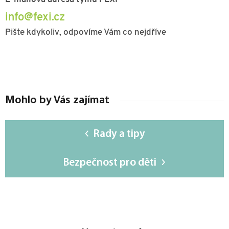
info@fexi.cz
Pište kdykoliv, odpovíme Vám co nejdříve
Mohlo by Vás zajímat
Rady a tipy
Bezpečnost pro děti
Z
á