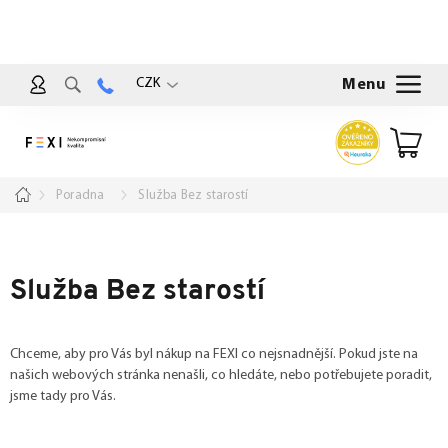
Přejít
na
obsah
CZK
Nákup
košík
Domů
Poradna
Služba Bez starostí
Služba Bez starostí
Chceme, aby pro Vás byl nákup na FEXI co nejsnadnější. Pokud jste na
našich webových stránka nenašli, co hledáte, nebo potřebujete poradit,
jsme tady pro Vás.