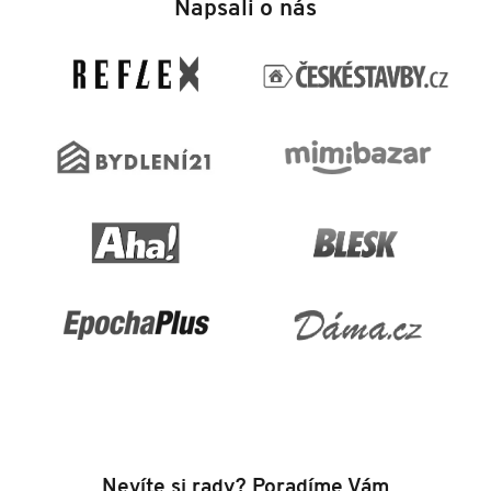
Napsali o nás
p
a
t
í
Nevíte si rady? Poradíme Vám