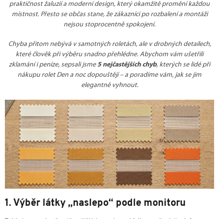
praktičnost žaluzií a moderní design, který okamžitě promění každou
místnost. Přesto se občas stane, že zákazníci po rozbalení a montáži
nejsou stoprocentně spokojení.
Chyba přitom nebývá v samotných roletách, ale v drobných detailech,
které člověk při výběru snadno přehlédne. Abychom vám ušetřili
zklamání i peníze, sepsali jsme
5 nejčastějších chyb
, kterých se lidé při
nákupu rolet Den a noc dopouštějí – a poradíme vám, jak se jim
elegantně vyhnout.
1. Výběr látky „naslepo“ podle monitoru