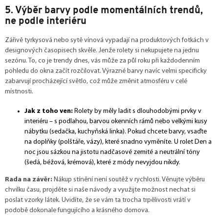
5. Výběr barvy podle momentálních trendů,
ne podle interiéru
Zářivě tyrkysová nebo sytě vínová vypadají na produktových fotkách v
designových časopisech skvěle. Jenže rolety si nekupujete na jednu
sezónu. To, co je trendy dnes, vás může za půl roku při každodenním
pohledu do okna začít rozčilovat. Výrazné barvy navíc velmi specificky
zabarvují procházející světlo, což může změnit atmosféru v celé
místnosti.
Jak z toho ven:
Rolety by měly ladit s dlouhodobými prvky v
interiéru – s podlahou, barvou okenních rámů nebo velkými kusy
nábytku (sedačka, kuchyňská linka). Pokud chcete barvy, vsaďte
na doplňky (polštáře, vázy), které snadno vyměníte. U rolet Den a
noc jsou sázkou na jistotu nadčasové zemité a neutrální tóny
(šedá, béžová, krémová), které z módy nevyjdou nikdy.
Rada na závěr:
Nákup stínění není soutěž v rychlosti. Věnujte výběru
chvilku času, projděte si naše návody a využijte možnost nechat si
poslat vzorky látek. Uvidíte, že se vám ta trocha trpělivosti vrátí v
podobě dokonale fungujícího a krásného domova.