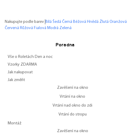
Nakupujte podle barev
Bílá
Šedá
Černá
Béžová
Hnědá
Žlutá
Oranžová
Červená
Růžová
Fialová
Modrá
Zelená
Poradna
Vše o Roletách Den a noc
Vzorky ZDARMA
Jak nakupovat
Jak změřit
Zavěšení na okno
Vrtání na okno
Vrtání nad okno do zdi
Vrtání do stropu
Montáž
Zavěšení na okno