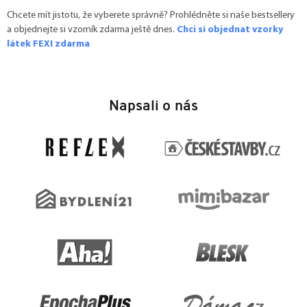
Chcete mít jistotu, že vyberete správně? Prohlédněte si naše bestsellery
a objednejte si vzorník zdarma ještě dnes.
Chci si objednat vzorky
látek FEXI zdarma
Z
á
Napsali o nás
p
a
t
í