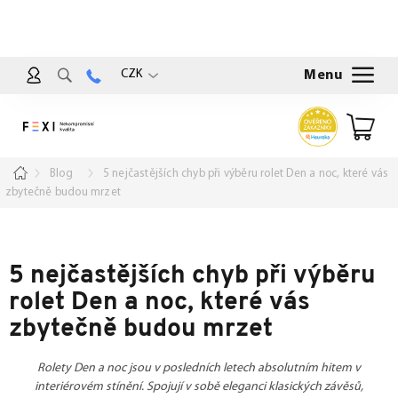
Přejít
na
obsah
CZK
Nákup
košík
Domů
Blog
5 nejčastějších chyb při výběru rolet Den a noc, které vás
zbytečně budou mrzet
5 nejčastějších chyb při výběru
rolet Den a noc, které vás
zbytečně budou mrzet
Rolety Den a noc jsou v posledních letech absolutním hitem v
interiérovém stínění. Spojují v sobě eleganci klasických závěsů,