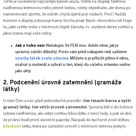
Tohle je suverénně nejčastější kámen úrazu. Vidíte na displeji telefonu
nádhernou krémovou nebo jemně šedou, rolety objednáte, ale doma po
namontování zjistíte, že odstín chytá úplně jiný nádech. Proč? Každý
monitor a displej zobrazuje barvy trochu jinak. Navíc obrovskou roli hraje
to, jaké světlo máte v místnosti (teplé žárovky vs. studené denní světlo) a
jakou barvu mají vaše stěny.
Jak z toho ven:
Neriskujte. Ve FEXI moc dobře víme, jak je
správný odstín důležitý. Proto vám před nákupem rádi zašleme
vzorky látek zcela zdarma
. Můžete si je přiložit přímo k oknu,
osahat si materiál a vybrat si ten, který do vašeho interiéru sedne
jako ulitý.
2. Podcenění úrovně zatemnění (gramáže
látky)
U rolet Den a noc platí jednoduché pravidlo:
čím tmavší barva a vyšší
gramáž látky, tím větší úroveň zatemnění
. Spousta lidí si do ložnice
vybere nádhernou, ale velmi světlou bílou látku z tenčí řady, a pak se diví,
že je ráno budí první sluneční paprsky. Naopak do kuchyně zvolí těžkou
blackout
látku, která po zatažení vytvoří z místnosti temnou jeskyni.