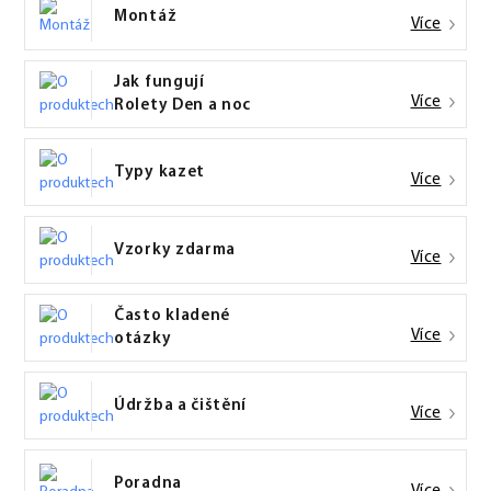
Montáž
Více
Jak fungují
Více
Rolety Den a noc
Typy kazet
Více
Vzorky zdarma
Více
Často kladené
Více
otázky
Údržba a čištění
Více
Poradna