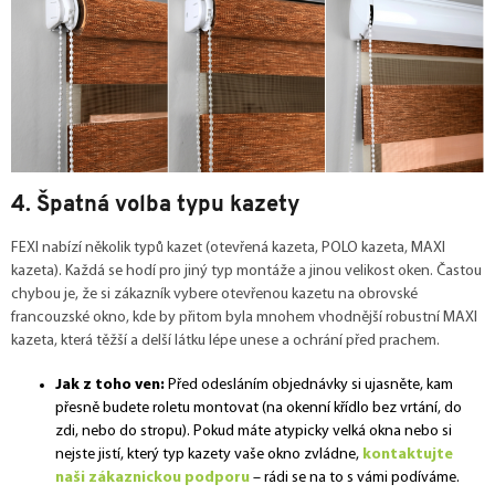
4. Špatná volba typu kazety
FEXI nabízí několik typů kazet (otevřená kazeta, POLO kazeta, MAXI
kazeta). Každá se hodí pro jiný typ montáže a jinou velikost oken. Častou
chybou je, že si zákazník vybere otevřenou kazetu na obrovské
francouzské okno, kde by přitom byla mnohem vhodnější robustní MAXI
kazeta, která těžší a delší látku lépe unese a ochrání před prachem.
Jak z toho ven:
Před odesláním objednávky si ujasněte, kam
přesně budete roletu montovat (na okenní křídlo bez vrtání, do
zdi, nebo do stropu). Pokud máte atypicky velká okna nebo si
nejste jistí, který typ kazety vaše okno zvládne,
kontaktujte
naši zákaznickou podporu
– rádi se na to s vámi podíváme.