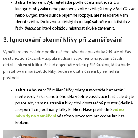
Jak z toho ven:
Vybírejte látku podle účelu místnosti. Do
kuchyně, obýváku nebo pracovny volte světlejší tóny z řad
Classic
nebo
Origin
, které slunce příjemně rozptýlí, ale neseberou vám
denní světlo. Do ložnic a dětských pokojů sáhněte po látkách z
řady
Blackout
, které dokážou místnost skvěle zatemnit.
3. Ignorování okenní kliky při zaměřování
Vyměřit rolety zvládne podle našeho návodu opravdu každý, ale občas
se stane, že zákazník v zápalu nadšení zapomene na jeden zásadní
detail –
okenní kliku
. Pokud objednáte roletu příliš širokou, látka bude
při stahování narážet do kliky, bude se krčit a časem by se mohla
poškodit.
Jak z toho ven:
Při měření šířky rolety u montáže bez vrtání
měřte vždy šířku samotného skla včetně zasklívacích lišt, ale dejte
pozor, aby vám na straně u kliky zbyl dostatečný prostor (ideálně
alespoň 1 cm) od hrany látky ke klice. Naše přehledné
video
návody na zaměření
vás tímto procesem provedou krok za
krokem.