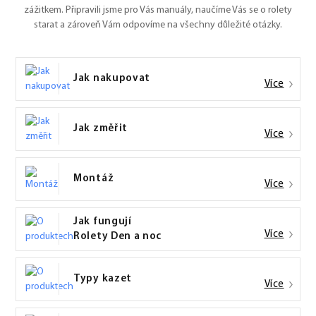
zážitkem. Připravili jsme pro Vás manuály, naučíme Vás se o rolety
starat a zároveň Vám odpovíme na všechny důležité otázky.
Jak nakupovat
Více
Jak změřit
Více
Montáž
Více
Jak fungují
Více
Rolety Den a noc
Typy kazet
Více