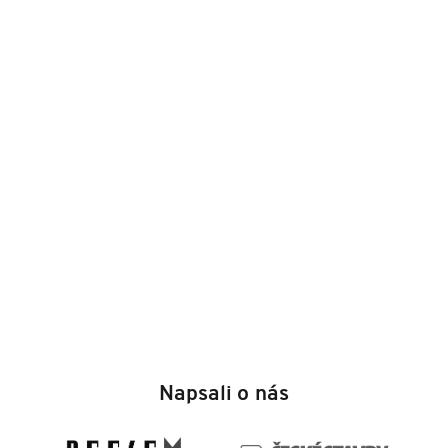
Z
á
Napsali o nás
p
a