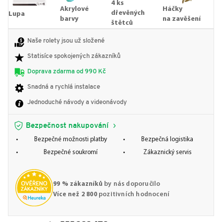
4 ks
Akrylové
Háčky
dřevěných
Lupa
barvy
na zavěšení
štětců
Naše rolety jsou už složené
Statisíce spokojených zákazníků
Doprava zdarma od 990 Kč
Snadná a rychlá instalace
Jednoduché návody a videonávody
Bezpečnost nakupování
Bezpečné možnosti platby
Bezpečná logistika
Bezpečné soukromí
Zákaznický servis
99 % zákazníků
by nás doporučilo
Více než 2 800
pozitivních hodnocení