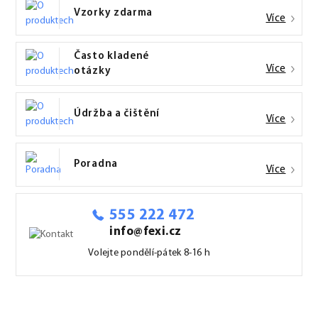
Vzorky zdarma
Více
Často kladené
Více
otázky
Údržba a čištění
Více
Poradna
Více
555 222 472
info@fexi.cz
Volejte pondělí-pátek 8-16 h