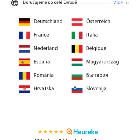
Doručujeme po celé Evropě
Deutschland
Österreich
France
Italia
Nederland
Belgique
España
Magyarország
România
България
Hrvatska
Slovenija