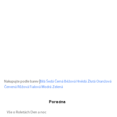
Nakupujte podle barev
Bílá
Šedá
Černá
Béžová
Hnědá
Žlutá
Oranžová
Červená
Růžová
Fialová
Modrá
Zelená
Poradna
Vše o Roletách Den a noc