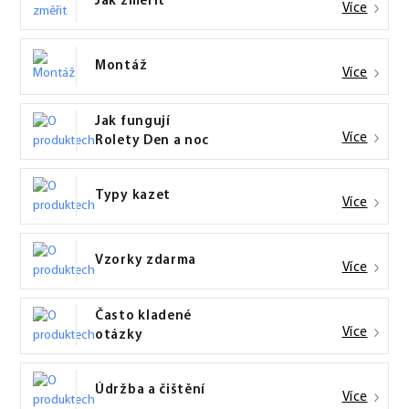
Jak změřit
Více
Montáž
Více
Jak fungují
Více
Rolety Den a noc
Typy kazet
Více
Vzorky zdarma
Více
Často kladené
Více
otázky
Údržba a čištění
Více