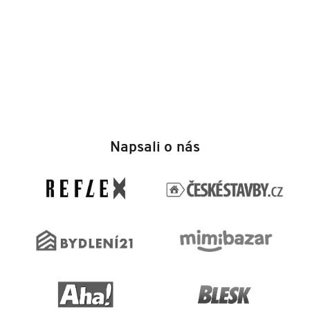
Z
á
Napsali o nás
p
a
t
í