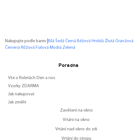
Nakupujte podle barev
Bílá
Šedá
Černá
Béžová
Hnědá
Žlutá
Oranžová
Červená
Růžová
Fialová
Modrá
Zelená
Poradna
Vše o Roletách Den a noc
Vzorky ZDARMA
Jak nakupovat
Jak změřit
Zavěšení na okno
Vrtání na okno
Vrtání nad okno do zdi
Vrtání do stropu