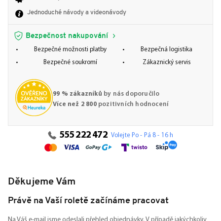
Jednoduché návody a videonávody
Bezpečnost nakupování
Bezpečné možnosti platby
Bezpečná logistika
Bezpečné soukromí
Zákaznický servis
99 % zákazníků
by nás doporučilo
Více než 2 800
pozitivních hodnocení
555 222 472
Volejte Po - Pá 8 - 16 h
Děkujeme Vám
Právě na Vaší roletě začínáme pracovat
Na Váš e-mail jsme odeslali přehled objednávky. V případě jakýchkoliv