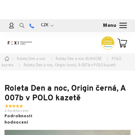
Přejít
na
obsah
CZK
Nákup
košík
Domů
Rolety Den a noc
Rolety Den a noc KLASICKÉ
POLO
kazeta
Roleta Den a noc, Origin černá, A 007b v POLO kazetě
Roleta Den a noc, Origin černá, A
007b v POLO kazetě
2 hodnocení
Podrobnosti
hodnocení