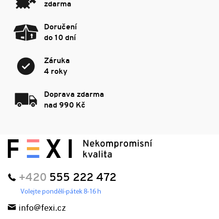
zdarma
Doručení
do 10 dní
Záruka
4 roky
Doprava zdarma
nad 990 Kč
+420
555 222 472
Volejte pondělí-pátek 8-16 h
info@fexi.cz