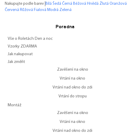
Nakupujte podle barev
Bílá
Šedá
Černá
Béžová
Hnědá
Žlutá
Oranžová
Červená
Růžová
Fialová
Modrá
Zelená
Poradna
Vše o Roletách Den a noc
Vzorky ZDARMA
Jak nakupovat
Jak změřit
Zavěšení na okno
Vrtání na okno
Vrtání nad okno do zdi
Vrtání do stropu
Montáž
Zavěšení na okno
Vrtání na okno
Vrtání nad okno do zdi