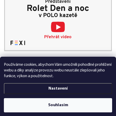
Používáme cookies, abychom Vám umožnili pohodlné prohlížení
99 % spokojených zákazníků
webu a díky analýze provozu webu neustále zlepšovali jeho
funkce, výkon a použitelnost.
Nastavení
Vytvořil Shoptet Premium
Souhlasím
Copyright 2026
FEXI Rolety
. Všechna práva vyhrazena.