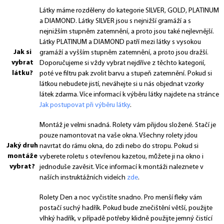
Látky máme rozděleny do kategorie SILVER, GOLD, PLATINUM
a DIAMOND. Látky SILVER jsou s nejnižší gramáží a s
nejnižším stupněm zatemnění, a proto jsou také nejlevnější.
Látky PLATINUM a DIAMOND patří mezi látky s vysokou
Jak si
gramáží a vyšším stupněm zatemnění, a proto jsou dražší.
vybrat
Doporučujeme si vždy vybrat nejdříve z těchto kategorií,
látku?
poté ve filtru pak zvolit barvu a stupeň zatemnění. Pokud si
látkou nebudete jistí, neváhejte si u nás objednat vzorky
látek zdarma. Více informací k výběru látky najdete na stránce
Jak postupovat při výběru látky
.
Montáž je velmi snadná. Rolety vám přijdou složené. Stačí je
pouze namontovat na vaše okna. Všechny rolety jdou
Jaký druh
navrtat do rámu okna, do zdi nebo do stropu. Pokud si
montáže
vyberete roletu s otevřenou kazetou, můžete ji na okno i
vybrat?
jednoduše zavěsit. Více informací k montáži naleznete v
naších instruktážních videích
zde
.
Rolety Den a noc vyčistíte snadno. Pro menší fleky vám
postačí suchý hadřík. Pokud bude znečištění větší, použijte
vlhký hadřík, v případě potřeby klidně použijte jemný čistící