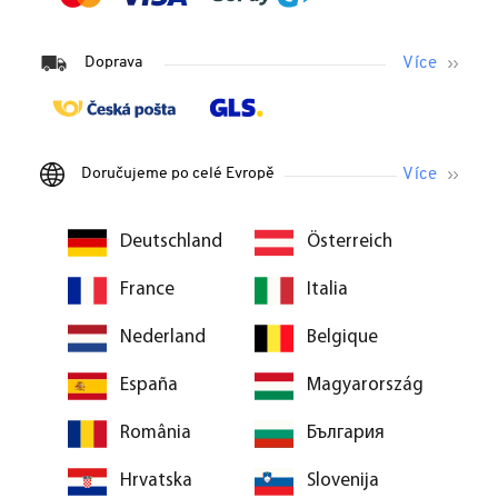
Doprava
Doručujeme po celé Evropě
Deutschland
Österreich
France
Italia
Nederland
Belgique
España
Magyarország
România
България
Hrvatska
Slovenija