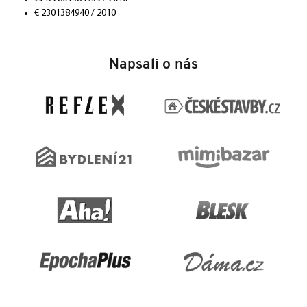
€ 2301384940 / 2010
Z
á
Napsali o nás
p
a
t
í