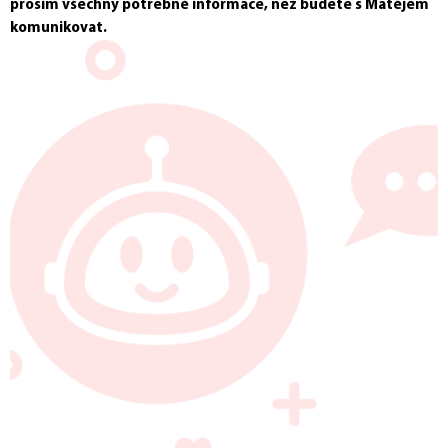
prosím všechny potřebné informace, než budete s Matějem
komunikovat.