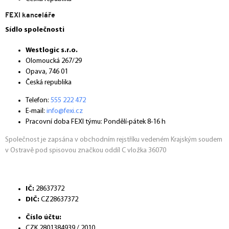
FEXI kanceláře
Sídlo společnosti
Westlogic s.r.o.
Olomoucká 267/29
Opava, 746 01
Česká republika
Telefon:
555 222 472
E-mail:
info@fexi.cz
Pracovní doba FEXI týmu: Pondělí-pátek 8-16 h
Společnost je zapsána v obchodním rejstříku vedeném Krajským soudem
v Ostravě pod spisovou značkou oddíl C vložka 36070
IČ:
28637372
DIČ:
CZ28637372
Číslo účtu:
CZK 2801384939 / 2010