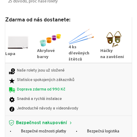
25 důvodů, proč naše rolety
Zdarma od nás dostanete:
4 ks
Akrylové
Háčky
dřevěných
Lupa
barvy
na zavěšení
štětců
Naše rolety jsou už složené
Statisíce spokojených zákazníků
Doprava zdarma od 990 Kč
Snadná a rychlá instalace
Jednoduché návody a videonávody
Bezpečnost nakupování
Bezpečné možnosti platby
Bezpečná logistika