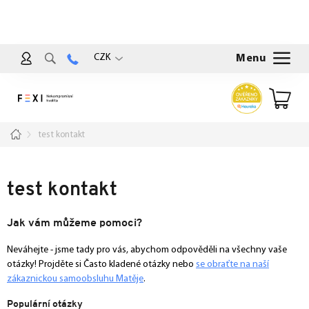
Přejít
na
obsah
CZK
Nákup
košík
Domů
test kontakt
test kontakt
Jak vám můžeme pomoci?
Neváhejte - jsme tady pro vás, abychom odpověděli na všechny vaše
otázky! Projděte si Často kladené otázky nebo
se obraťte na naší
zákaznickou samoobsluhu Matěje
.
Populární otázky