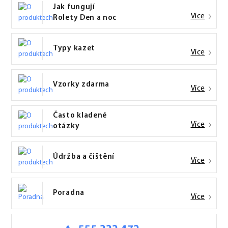
Jak fungují
Více
Rolety Den a noc
Typy kazet
Více
Vzorky zdarma
Více
Často kladené
Více
otázky
Údržba a čištění
Více
Poradna
Více