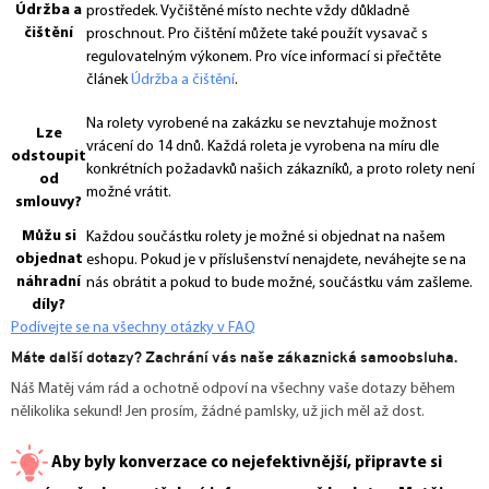
Údržba a
prostředek. Vyčištěné místo nechte vždy důkladně
čištění
proschnout. Pro čištění můžete také použít vysavač s
regulovatelným výkonem. Pro více informací si přečtěte
článek
Údržba a čištění
.
Na rolety vyrobené na zakázku se nevztahuje možnost
Lze
vrácení do 14 dnů. Každá roleta je vyrobena na míru dle
odstoupit
konkrétních požadavků našich zákazníků, a proto rolety není
od
možné vrátit.
smlouvy?
Můžu si
Každou součástku rolety je možné si objednat na našem
objednat
eshopu. Pokud je v příslušenství nenajdete, neváhejte se na
náhradní
nás obrátit a pokud to bude možné, součástku vám zašleme.
díly?
Podívejte se na všechny otázky v FAQ
Máte další dotazy? Zachrání vás naše zákaznická samoobsluha.
Náš Matěj vám rád a ochotně odpoví na všechny vaše dotazy během
nělikolika sekund! Jen prosím, žádné pamlsky, už jich měl až dost.
Aby byly konverzace co nejefektivnější, připravte si