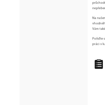
u
průchodu
nepřeber
Na našem
vhodného
Vám také
Pořiďte s
práci v 