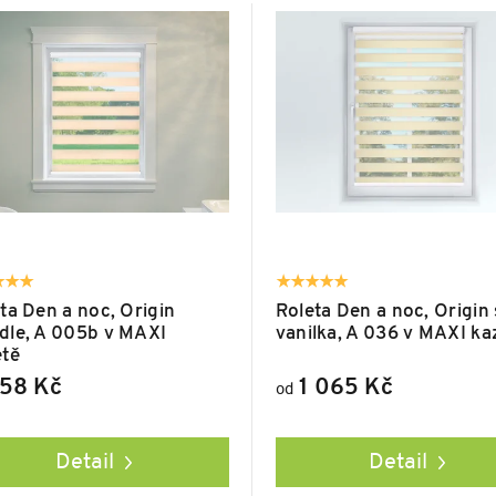
ta Den a noc, Origin
Roleta Den a noc, Origin 
dle, A 005b v MAXI
vanilka, A 036 v MAXI ka
etě
58 Kč
1 065 Kč
od
Detail
Detail