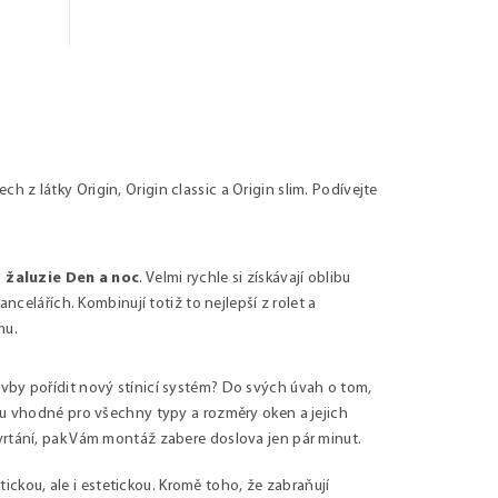
 z látky Origin, Origin classic a Origin slim
. Podívejte
žaluzie Den a noc
. Velmi rychle si získávají oblibu
ncelářích. Kombinují totiž to nejlepší z rolet a
mu.
vby pořídit nový stínicí systém? Do svých úvah o tom,
ou vhodné pro všechny typy a rozměry oken a jejich
vrtání, pak Vám montáž zabere doslova jen pár minut.
ktickou, ale i estetickou. Kromě toho, že zabraňují