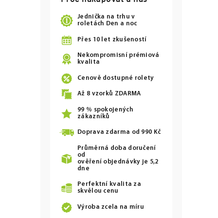
Jednička na trhu v
roletách Den a noc
Přes 10 let zkušeností
Nekompromisní prémiová
kvalita
Cenově dostupné rolety
Až
8
vzorků ZDARMA
99 % spokojených
zákazníků
Doprava zdarma od
990 Kč
Průměrná doba doručení
od
ověření objednávky je 5,2
dne
Perfektní kvalita za
skvělou cenu
Výroba zcela na míru