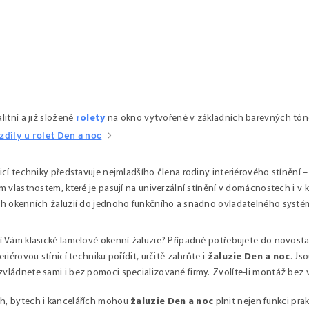
litní a již složené
rolety
na okno vytvořené v základních barevných tónech
zdíly u rolet Den a noc
nicí techniky představuje nejmladšího člena rodiny interiérového stínění –
m vlastnostem, které je pasují na univerzální stínění v domácnostech i v ka
ch okenních žaluzií do jednoho funkčního a snadno ovladatelného systé
í Vám klasické lamelové okenní žaluzie? Případně potřebujete do novosta
eriérovou stínicí techniku pořídit, určitě zahrňte i
žaluzie Den a noc
. Js
vládnete sami i bez pomoci specializované firmy. Zvolíte-li montáž bez 
, bytech i kancelářích mohou
žaluzie Den a noc
plnit nejen funkci pra