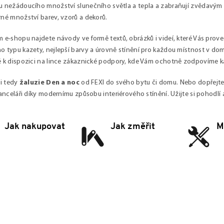
 nežádoucího množství slunečního světla a tepla a zabraňují zvědavým 
né množství barev, vzorů a dekorů.
 e-shopu najdete návody ve formě textů, obrázků i videí, které Vás pro
 typu kazety, nejlepší barvy a úrovně stínění pro každou místnost v do
 k dispozici na lince zákaznické podpory, kde Vám ochotně zodpovíme 
i tedy
žaluzie Den a noc
od FEXI do svého bytu či domu. Nebo dopřejt
kanceláři díky modernímu způsobu interiérového stínění. Užijte si pohodlí a
Jak nakupovat
Jak změřit
M