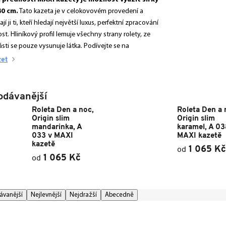
40 cm.
Tato kazeta je v celokovovém provedení a
í ji ti, kteří hledají největší luxus, perfektní zpracování
st. Hliníkový profil lemuje všechny strany rolety, ze
sti se pouze vysunuje látka. Podívejte se na
zet
odávanější
Roleta Den a noc,
Roleta Den a 
Origin slim
Origin slim
mandarinka, A
karamel, A 03
033 v MAXI
MAXI kazetě
kazetě
1 065 Kč
od
1 065 Kč
od
ávanější
Nejlevnější
Nejdražší
Abecedně