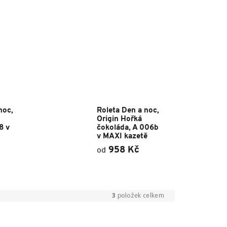
noc,
Roleta Den a noc,
Origin Hořká
8 v
čokoláda, A 006b
v MAXI kazetě
958 Kč
od
3
položek celkem