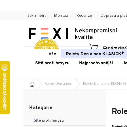
Přejít
na
Jak změřit
Montáž
Recenze
Doprava a pla
obsah
Prázdný
Náku
Vše
Rolety Den a noc KLASICKÉ
koší
Sítě proti hmyzu
Nejprodávanější
J
Domů
Rolety Den a noc
Rolety Den a noc KLASICKÉ
P
o
Přeskočit
s
Kategorie
kategorie
Rol
t
r
Sítě proti hmyzu
a
Největš