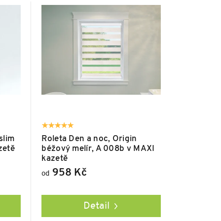
slim
Roleta Den a noc, Origin
zetě
béžový melír, A 008b v MAXI
kazetě
958 Kč
od
Detail