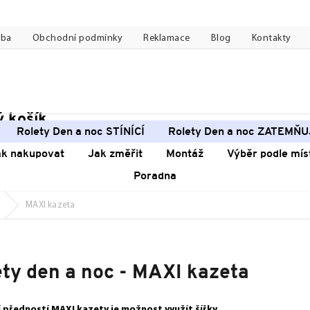
tba
Obchodní podmínky
Reklamace
Blog
Kontakty
 košík
pní
Rolety Den a noc STÍNÍCÍ
Rolety Den a noc ZATEMŇU
k
ak nakupovat
Jak změřit
Montáž
Výběr podle mís
Poradna
MAXI kazeta
ety den a noc - MAXI kazeta
í předností MAXI kazety je možnost využít šířky