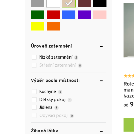
e
i
n
s
í
p
p
r
r
o
o
d
d
u
Úroveň zatemnění
u
k
k
t
Nízké zatemnění
3
t
ů
Střední zatemnění
ů
0
Výběr podle místnosti
Role
man
Kuchyně
3
kaz
Dětský pokoj
3
9
od
Jídlena
3
Obývací pokoj
0
Žíhaná látka