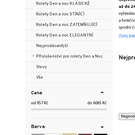
n
Rolety Den a noc KLASICKÉ
až do 2
n
vyhledávaj
Rolety Den a noc STÍNÍCÍ
í
a funkčno
p
Rolety Den a noc ZATEMŇUJÍCÍ
spodní čá
a
Rolety Den a noc ELEGANTNÍ
n
Typy ka
e
Nejprodávanější
l
Příslušenství pro rolety Den a Noc
Nejpr
Slevy
Vše
Cena
957
Kč
6065
Kč
Ř
V
Nejprod
a
ý
Barva
z
p