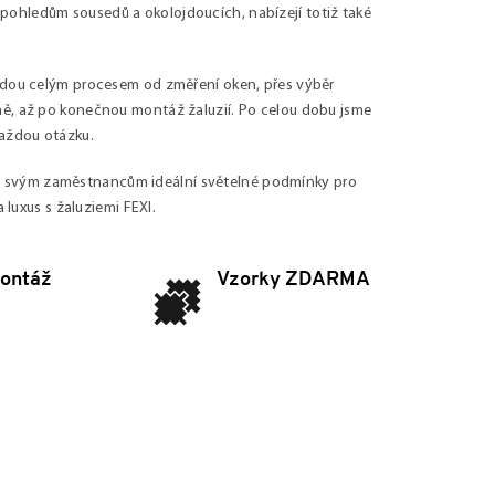
pohledům sousedů a okolojdoucích, nabízejí totiž také
vedou celým procesem od změření oken, přes výběr
mě, až po konečnou montáž žaluzií. Po celou dobu jsme
každou otázku.
e svým zaměstnancům ideální světelné podmínky pro
 luxus s žaluziemi FEXI.
ontáž
Vzorky ZDARMA