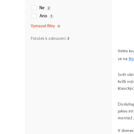
Ne
2
Ano
1
Vymazat filtry
O
v
Položek k zobrazení:
3
l
á
Velmi kva
d
se na
Ro
a
c
í
Svět stí
p
kvůli svý
r
klasický
v
k
y
Dosluhuj
v
jakou int
ý
p
montáž z
i
s
V domech