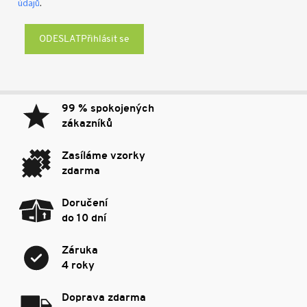
údajů
.
Přihlásit se
99 % spokojených
zákazníků
Zasíláme vzorky
zdarma
Doručení
do 10 dní
Záruka
4 roky
Doprava zdarma