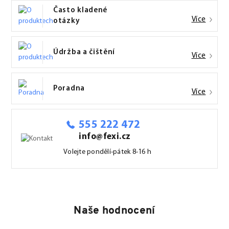
Často kladené
Více
otázky
Údržba a čištění
Více
Poradna
Více
555 222 472
info@fexi.cz
Volejte pondělí-pátek 8-16 h
Naše hodnocení