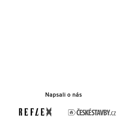
Z
á
Napsali o nás
p
a
t
í