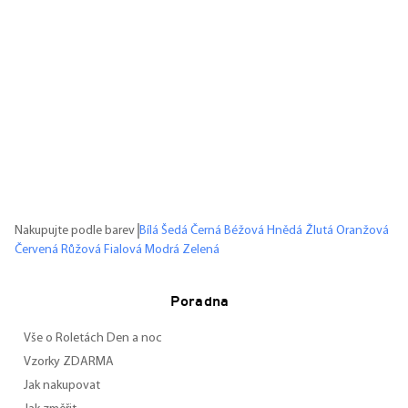
Nakupujte podle barev
Bílá
Šedá
Černá
Béžová
Hnědá
Žlutá
Oranžová
Červená
Růžová
Fialová
Modrá
Zelená
Poradna
Vše o Roletách Den a noc
Vzorky ZDARMA
Jak nakupovat