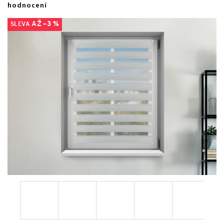
hodnocení
AŽ –3 %