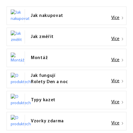
Jak nakupovat
Více
Jak změřit
Více
Montáž
Více
Jak fungují
Více
Rolety Den a noc
Typy kazet
Více
Vzorky zdarma
Více