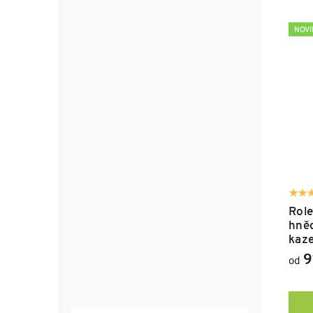
NOV
Role
hněd
kaz
9
od