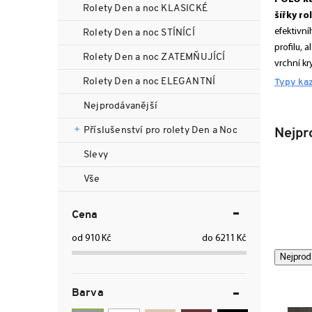
n
Rolety Den a noc KLASICKÉ
šířky ro
n
efektivní
Rolety Den a noc STÍNÍCÍ
í
profilu, 
p
Rolety Den a noc ZATEMŇUJÍCÍ
vrchní kr
a
Rolety Den a noc ELEGANTNÍ
n
Typy ka
e
Nejprodávanější
l
Příslušenství pro rolety Den a Noc
Nejpr
Slevy
Vše
Cena
910
Kč
6211
Kč
Ř
V
Nejprod
a
ý
z
p
Barva
e
i