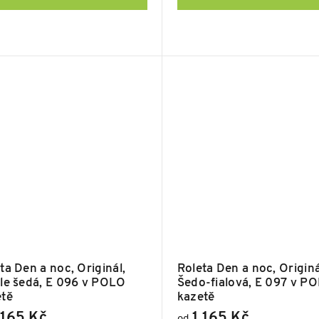
ta Den a noc, Originál,
Roleta Den a noc, Originá
le šedá, E 096 v POLO
Šedo-fialová, E 097 v P
etě
kazetě
 165 Kč
1 165 Kč