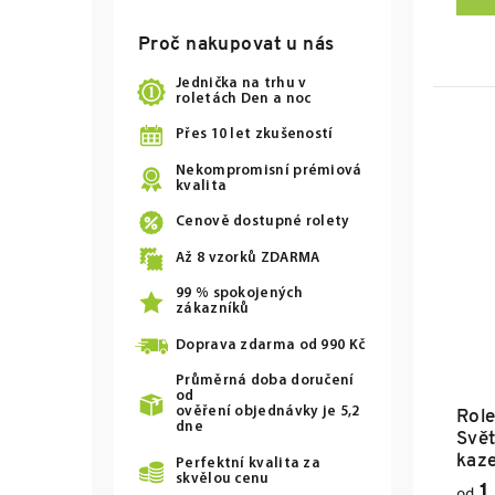
Proč nakupovat u nás
Jednička na trhu v
roletách Den a noc
Přes 10 let zkušeností
Nekompromisní prémiová
kvalita
Cenově dostupné rolety
Až
8
vzorků ZDARMA
99 % spokojených
zákazníků
Doprava zdarma od
990 Kč
Průměrná doba doručení
od
ověření objednávky je 5,2
Role
dne
Svět
kaz
Perfektní kvalita za
skvělou cenu
1