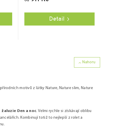
od
Detail
Nahoru
přírodních motivů z látky Nature, Nature slim, Nature
žaluzie Den a noc
. Velmi rychle si získávají oblibu
ncelářích. Kombinují totiž to nejlepší z rolet a
mu.