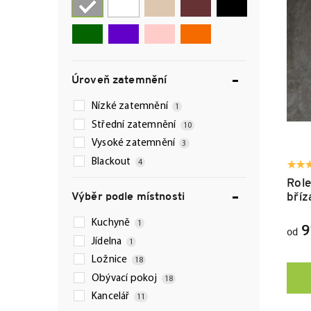
n
s
í
p
p
r
r
o
o
d
Úroveň zatemnění
d
u
u
k
Nízké zatemnění
1
k
t
Střední zatemnění
t
ů
10
ů
Vysoké zatemnění
3
Blackout
4
Role
bříz
Výběr podle místnosti
Kuchyně
1
9
od
Jídelna
1
Ložnice
18
Obývací pokoj
18
Kancelář
11