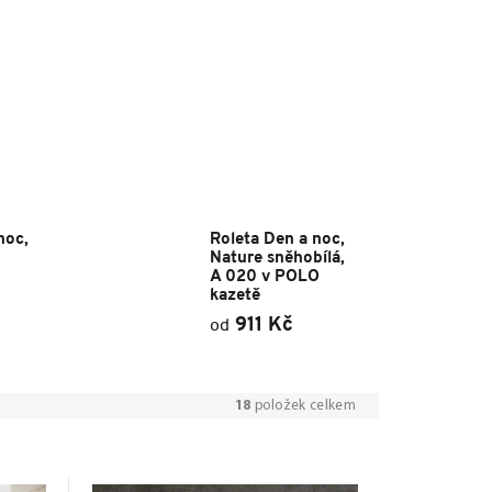
noc,
Roleta Den a noc,
Nature sněhobílá,
A 020 v POLO
kazetě
911 Kč
od
18
položek celkem