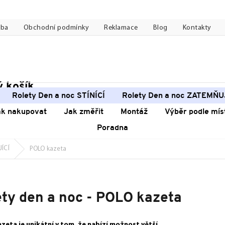
tba
Obchodní podmínky
Reklamace
Blog
Kontakty
 košík
pní
Rolety Den a noc STÍNÍCÍ
Rolety Den a noc ZATEMŇU
k
ak nakupovat
Jak změřit
Montáž
Výběr podle mís
Poradna
JÍCÍ
POLO kazeta
ety den a noc - POLO kazeta
zeta je unikátní v tom, že nabízí možnost větší