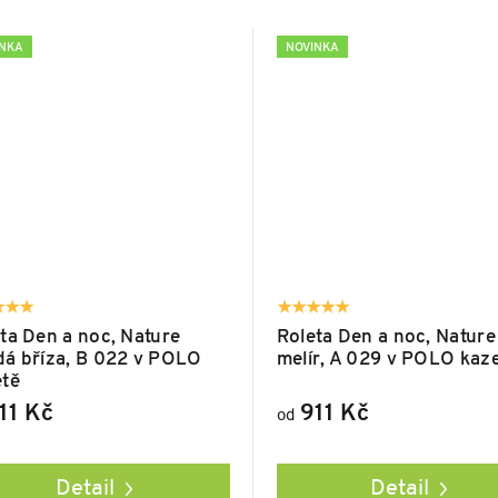
INKA
NOVINKA
ta Den a noc, Nature
Roleta Den a noc, Nature
á bříza, B 022 v POLO
melír, A 029 v POLO kaz
etě
11 Kč
911 Kč
od
Detail
Detail