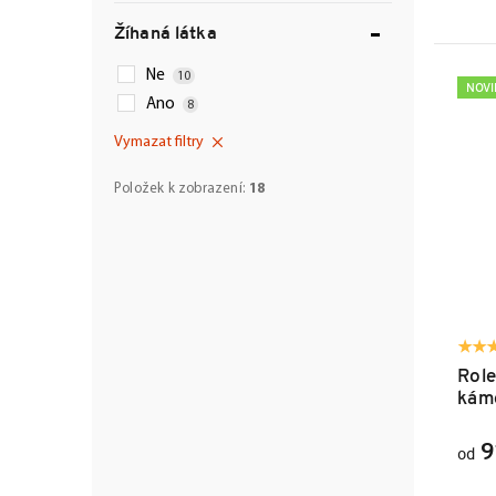
Žíhaná látka
Ne
10
NOV
Ano
8
Vymazat filtry
Položek k zobrazení:
18
Role
kám
9
od