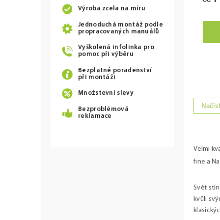
od
Výroba zcela na míru
Jednoduchá montáž podle
propracovaných manuálů
Vyškolená infolinka pro
pomoc při výběru
Bezplatné poradenství
při montáži
Množstevní slevy
Načíst
O
Bezproblémová
reklamace
v
l
á
d
Velmi kva
a
fine a 
c
í
p
Svět stí
r
kvůli svý
v
klasický
k