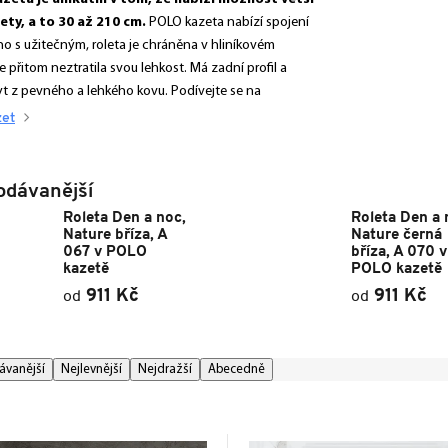
lety, a to 30 až 210 cm.
POLO kazeta nabízí spojení
ho s užitečným, roleta je chráněna v hliníkovém
ale přitom neztratila svou lehkost. Má zadní profil a
yt z pevného a lehkého kovu. Podívejte se na
zet
odávanější
Roleta Den a noc,
Roleta Den a 
Nature bříza, A
Nature černá
067 v POLO
bříza, A 070 v
kazetě
POLO kazetě
911 Kč
911 Kč
od
od
ávanější
Nejlevnější
Nejdražší
Abecedně