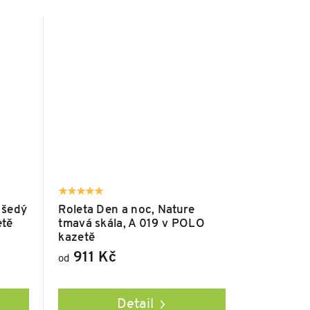
 šedý
Roleta Den a noc, Nature
etě
tmavá skála, A 019 v POLO
kazetě
911 Kč
od
Detail