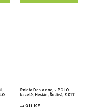
l,
Roleta Den a noc, v POLO
OLO
kazetě, Hesián, Šedivá, E 017
911 Kč