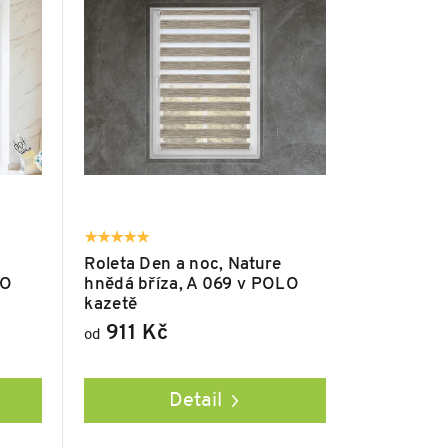
Roleta Den a noc, Nature
LO
hnědá bříza, A 069 v POLO
kazetě
911 Kč
od
Detail