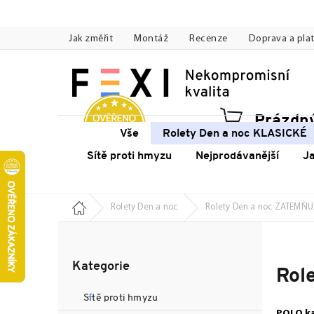
Přejít
na
Jak změřit
Montáž
Recenze
Doprava a pla
obsah
Prázdný
Náku
Vše
Rolety Den a noc KLASICKÉ
koší
Sítě proti hmyzu
Nejprodávanější
J
Domů
Rolety Den a noc
Rolety Den a noc ZATEMŇU
P
o
Přeskočit
s
Kategorie
kategorie
Rol
t
r
Sítě proti hmyzu
a
POLO ka