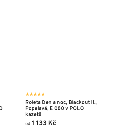
Roleta Den a noc, Blackout II.,
LO
Popelavá, E 080 v POLO
kazetě
1 133 Kč
od