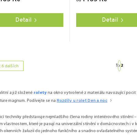
od
Detail
Detail
S
1
2
 6 dalších
t
r
á
n
k
litní a již složené
rolety
na okno vytvořené z materiálu navozující pocit 
o
v
Nature magnum
. Podívejte se na
Rozdíly u rolet Den a noc
á
n
í
nicí techniky představuje nejmladšího člena rodiny interiérového stínění –
m vlastnostem, které je pasují na univerzální stínění v domácnostech i v ka
ch okenních žaluzií do jednoho funkčního a snadno ovladatelného systé