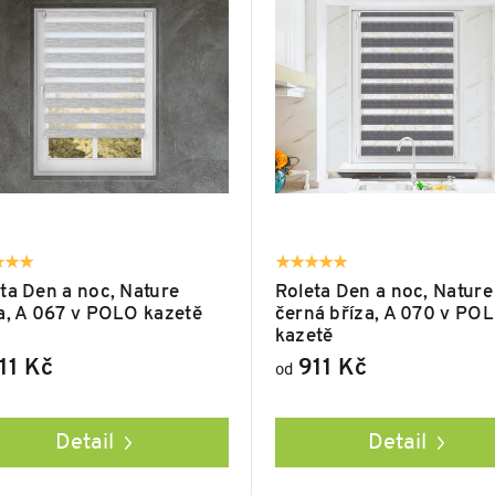
ta Den a noc, Nature
Roleta Den a noc, Nature
a, A 067 v POLO kazetě
černá bříza, A 070 v PO
kazetě
11 Kč
911 Kč
od
Detail
Detail