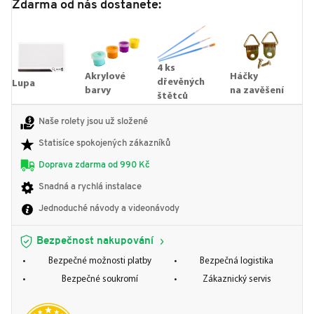
Zdarma od nás dostanete:
4 ks
Akrylové
Háčky
dřevěných
Lupa
barvy
na zavěšení
štětců
Naše rolety jsou už složené
Statisíce spokojených zákazníků
Doprava zdarma od 990 Kč
Snadná a rychlá instalace
Jednoduché návody a videonávody
Bezpečnost nakupování
Bezpečné možnosti platby
Bezpečná logistika
Bezpečné soukromí
Zákaznický servis