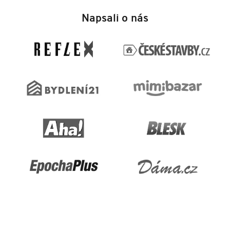
Z
á
Napsali o nás
p
a
t
í