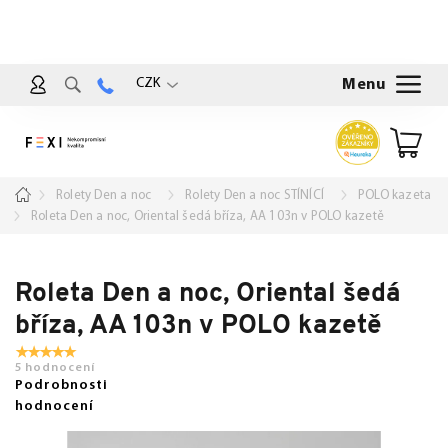
Přejít
na
obsah
CZK
Nákup
košík
Domů
Rolety Den a noc
Rolety Den a noc STÍNÍCÍ
POLO kazeta
Roleta Den a noc, Oriental šedá bříza, AA 103n v POLO kazetě
Roleta Den a noc, Oriental šedá
bříza, AA 103n v POLO kazetě
5 hodnocení
Podrobnosti
hodnocení