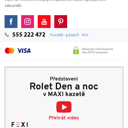
zákazníků.
555 222 472
Pondělí - pátek 8 - 16 h