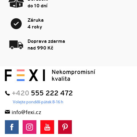
do 10 dní
Záruka
4 roky
Doprava zdarma
nad 990 Kč
+420
555 222 472
Volejte pondělí-pátek 8-16 h
info@fexi.cz