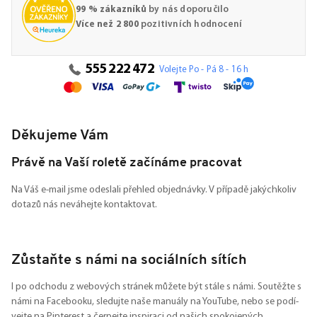
99 % zákazníků
by nás doporučilo
Více než 2 800
pozitivních hodnocení
555 222 472
Volejte Po - Pá 8 - 16 h
Děkujeme Vám
Právě na Vaší roletě začínáme pracovat
Na Váš e-mail jsme odeslali přehled objednávky. V případě jakýchkoliv
dotazů nás neváhejte kontaktovat.
Zůstaňte s námi na sociálních sítích
I po odchodu z webových stránek můžete být stále s námi. Soutěžte s
námi na Facebooku, sledujte naše manuály na YouTube, nebo se podí-
vejte na Pinterest a čerpejte inspiraci od našich spokojených