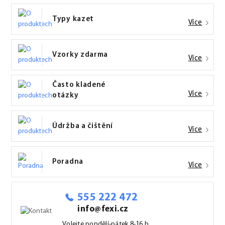
Typy kazet
Více
Vzorky zdarma
Více
Často kladené
Více
otázky
Údržba a čištění
Více
Poradna
Více
555 222 472
info@fexi.cz
Volejte pondělí-pátek 8-16 h