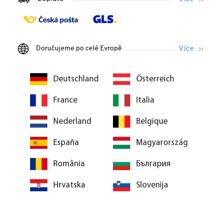
Doručujeme po celé Evropě
Deutschland
Österreich
France
Italia
Nederland
Belgique
España
Magyarország
România
България
Hrvatska
Slovenija