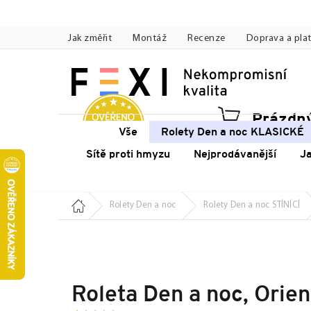
Přejít
na
Jak změřit
Montáž
Recenze
Doprava a pla
obsah
Prázdný
Náku
Vše
Rolety Den a noc KLASICKÉ
koší
Sítě proti hmyzu
Nejprodávanější
J
Domů
Rolety Den a noc
Rolety Den a noc STÍNÍCÍ
Roleta Den a noc, Orien