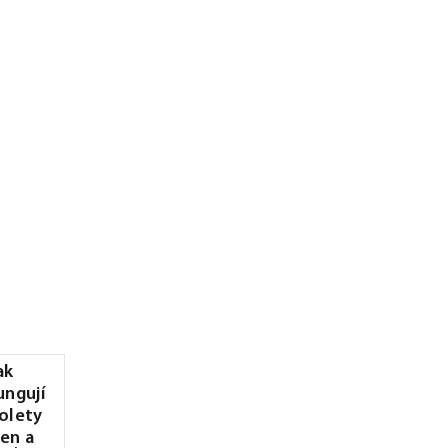
ak
ungují
olety
en a