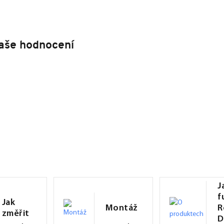
aše hodnocení
J
f
Jak
Montáž
R
změřit
D