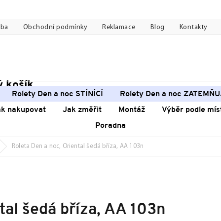
tba
Obchodní podmínky
Reklamace
Blog
Kontakty
 košík
pní
Rolety Den a noc STÍNÍCÍ
Rolety Den a noc ZATEMŇU
k
ak nakupovat
Jak změřit
Montáž
Výběr podle mís
Poradna
Roleta Den a noc, Oriental šedá bříza, AA 103n
tal šedá bříza, AA 103n