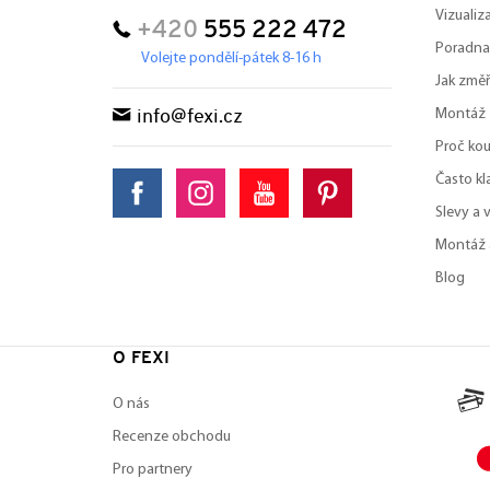
Vizuali
+420
555 222 472
Poradna
Volejte pondělí-pátek 8-16 h
Jak změř
Montáž
info@fexi.cz
Proč kou
Často kl
Slevy a 
Montáž 
Blog
O FEXI
O nás
Recenze obchodu
Pro partnery