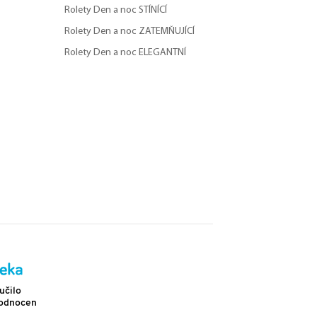
Rolety Den a noc STÍNÍCÍ
Rolety Den a noc ZATEMŇUJÍCÍ
Rolety Den a noc ELEGANTNÍ
Doprava
učilo
Více než 2 302 pozitivních hodnocení
hodnocení