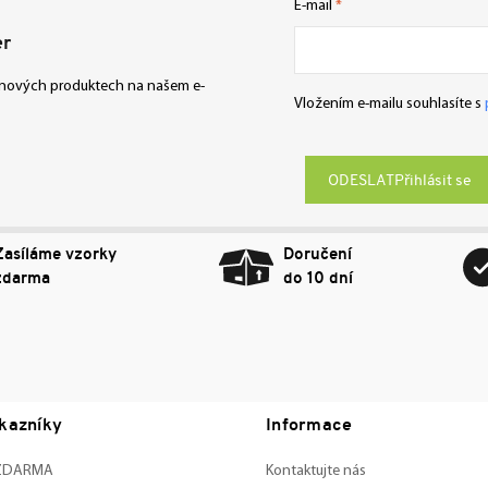
E-mail
er
o nových produktech na našem e-
Vložením e-mailu souhlasíte s
Přihlásit se
Zasíláme vzorky
Doručení
zdarma
do 10 dní
kazníky
Informace
 ZDARMA
Kontaktujte nás