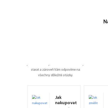
N
Nevíte si rady?
Poradíme Vám
Dali jsme na jedno místo všechny
potřebné informace o roletách, záleží nám
na tom, ať je pro Vás nákup na FEXI co
nejpříjemnějším zážitkem. Připravili jsme
pro Vás manuály, naučíme Vás se o rolety
starat a zároveň Vám odpovíme na
všechny důležité otázky.
Jak
nakupovat