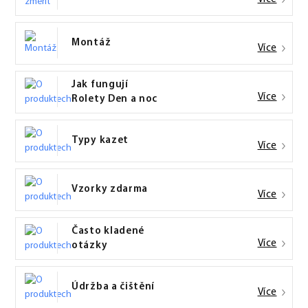
Montáž
Více
Jak fungují
Více
Rolety Den a noc
Typy kazet
Více
Vzorky zdarma
Více
Často kladené
Více
otázky
Údržba a čištění
Více