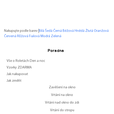
Nakupujte podle barev
Bílá
Šedá
Černá
Béžová
Hnědá
Žlutá
Oranžová
Červená
Růžová
Fialová
Modrá
Zelená
Poradna
Vše o Roletách Den a noc
Vzorky ZDARMA
Jak nakupovat
Jak změřit
Zavěšení na okno
Vrtání na okno
Vrtání nad okno do zdi
Vrtání do stropu