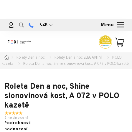
Přejít
na
obsah
CZK
Nákup
košík
Domů
Rolety Den a noc
Rolety Den a noc ELEGANTNÍ
POLO
kazeta
Roleta Den a noc, Shine slonovinová kost, A 072 v POLO kazetě
Roleta Den a noc, Shine
slonovinová kost, A 072 v POLO
kazetě
2 hodnocení
Podrobnosti
hodnocení