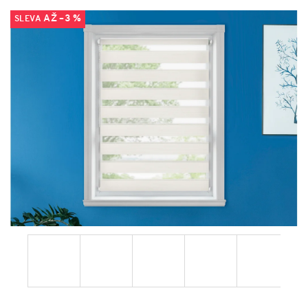
AŽ –3 %