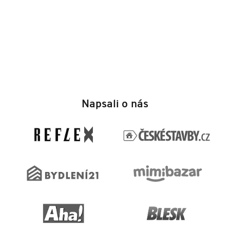
Z
á
Napsali o nás
p
a
t
í