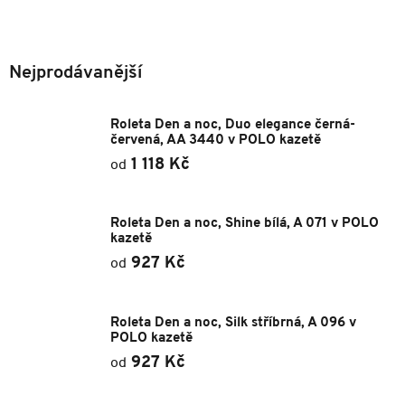
svou lehkost. Má zadní profil a vrchní kryt z pevného a lehkého kovu.
Podívejte se na
Typy kazet
Nejprodávanější
Roleta Den a noc, Duo elegance černá-
červená, AA 3440 v POLO kazetě
1 118 Kč
od
Roleta Den a noc, Shine bílá, A 071 v POLO
kazetě
927 Kč
od
Roleta Den a noc, Silk stříbrná, A 096 v
POLO kazetě
927 Kč
od