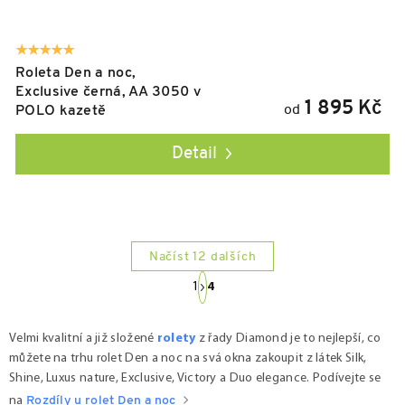
Roleta Den a noc,
Exclusive černá, AA 3050 v
1 895 Kč
od
POLO kazetě
Detail
Načíst 12 dalších
Ovládací prvky výpisu
S
1
4
t
r
á
Velmi kvalitní a již složené
rolety
z řady Diamond je to nejlepší, co
n
můžete na trhu rolet Den a noc na svá okna zakoupit z látek Silk,
k
Shine, Luxus nature, Exclusive, Victory a Duo elegance
. Podívejte se
o
na
Rozdíly u rolet Den a noc