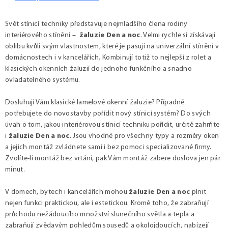
v
á
Svět stínicí techniky představuje nejmladšího člena rodiny
n
interiérového stínění –
žaluzie Den a noc
. Velmi rychle si získávají
í
oblibu kvůli svým vlastnostem, které je pasují na univerzální stínění v
domácnostech i v kancelářích. Kombinují totiž to nejlepší z rolet a
klasických okenních žaluzií do jednoho funkčního a snadno
ovladatelného systému.
Dosluhují Vám klasické lamelové okenní žaluzie? Případně
potřebujete do novostavby pořídit nový stínicí systém? Do svých
úvah o tom, jakou interiérovou stínicí techniku pořídit, určitě zahrňte
i
žaluzie Den a noc
. Jsou vhodné pro všechny typy a rozměry oken
a jejich montáž zvládnete sami i bez pomoci specializované firmy.
Zvolíte-li montáž bez vrtání, pak Vám montáž zabere doslova jen pár
minut.
V domech, bytech i kancelářích mohou
žaluzie Den a noc
plnit
nejen funkci praktickou, ale i estetickou. Kromě toho, že zabraňují
průchodu nežádoucího množství slunečního světla a tepla a
zabraňují zvědavým pohledům sousedů a okolojdoucích, nabízejí