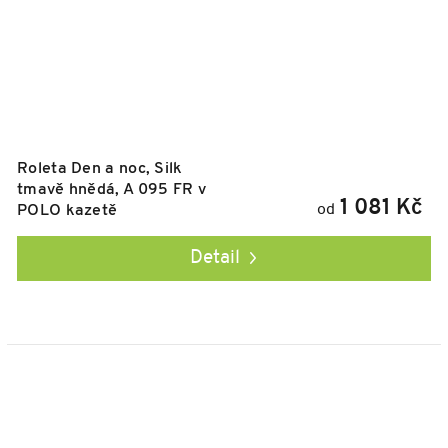
Roleta Den a noc, Silk
tmavě hnědá, A 095 FR v
1 081 Kč
od
POLO kazetě
Detail