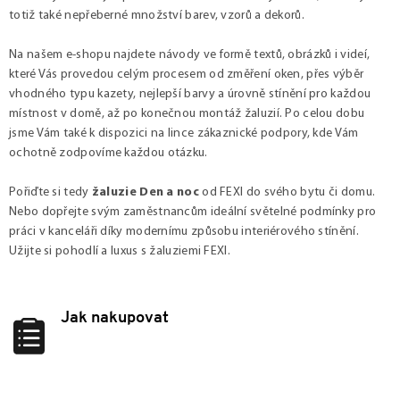
totiž také nepřeberné množství barev, vzorů a dekorů.
Na našem e-shopu najdete návody ve formě textů, obrázků i videí,
které Vás provedou celým procesem od změření oken, přes výběr
vhodného typu kazety, nejlepší barvy a úrovně stínění pro každou
místnost v domě, až po konečnou montáž žaluzií. Po celou dobu
jsme Vám také k dispozici na lince zákaznické podpory, kde Vám
ochotně zodpovíme každou otázku.
Pořiďte si tedy
žaluzie Den a noc
od FEXI do svého bytu či domu.
Nebo dopřejte svým zaměstnancům ideální světelné podmínky pro
práci v kanceláři díky modernímu způsobu interiérového stínění.
Užijte si pohodlí a luxus s žaluziemi FEXI.
Jak nakupovat