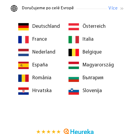
Doručujeme po celé Evropě
Deutschland
Österreich
France
Italia
Nederland
Belgique
España
Magyarország
România
България
Hrvatska
Slovenija