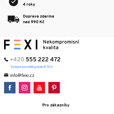
4 roky
Doprava zdarma
nad 990 Kč
+420
555 222 472
Volejte pondělí-pátek 8-16 h
info@fexi.cz
Pro zákazníky