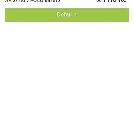
1 118 Kč
od
AA 3440 v POLO kazetě
Detail