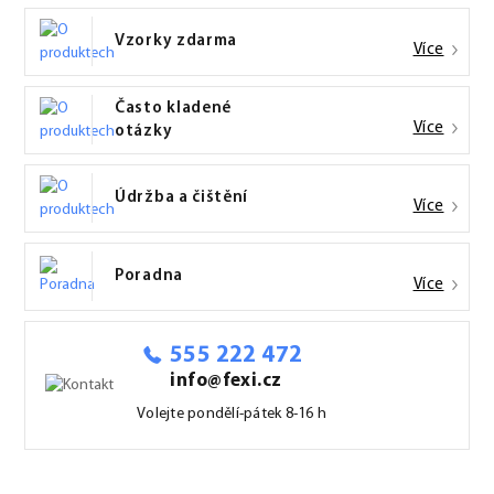
Vzorky zdarma
Více
Často kladené
Více
otázky
Údržba a čištění
Více
Poradna
Více
555 222 472
info@fexi.cz
Volejte pondělí-pátek 8-16 h