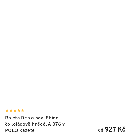
Roleta Den a noc, Shine
čokoládově hnědá, A 076 v
927 Kč
od
POLO kazetě