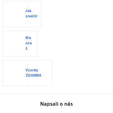
Jak
změřit
Mo
ntá
ž
Vzorky
ZDARMA
Z
á
Napsali o nás
p
a