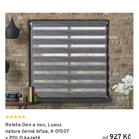
V
ý
p
i
s
p
r
o
d
u
k
t
ů
Roleta Den a noc, Luxus
nature černá bříza, A 01507
927 Kč
od
v POLO kazetě