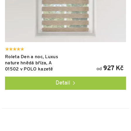
Roleta Den a noc, Luxus
nature hnědá bříza, A
927 Kč
od
01502 v POLO kazetě
Detail