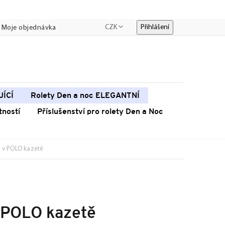
CZK
Přihlášení
Moje objednávka
JÍCÍ
Rolety Den a noc ELEGANTNÍ
tností
Příslušenství pro rolety Den a Noc
0 v POLO kazetě
v POLO kazetě