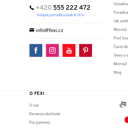
Vizuali
+420
555 222 472
Poradna
Volejte pondělí-pátek 8-16 h
Jak změř
Montáž
info@fexi.cz
Proč kou
Často kl
Slevy a 
Montáž 
Blog
O FEXI
O nás
Recenze obchodu
Pro partnery