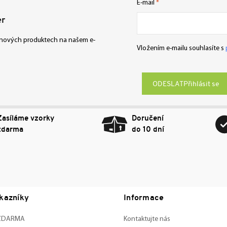
E-mail
er
o nových produktech na našem e-
Vložením e-mailu souhlasíte s
Přihlásit se
Zasíláme vzorky
Doručení
zdarma
do 10 dní
kazníky
Informace
 ZDARMA
Kontaktujte nás