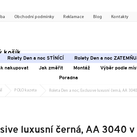
tba
Obchodní podmínky
Reklamace
Blog
Kontakty
 košík
pní
Rolety Den a noc STÍNÍCÍ
Rolety Den a noc ZATEMŇU
k
ak nakupovat
Jak změřit
Montáž
Výběr podle mís
Poradna
NÍ
POLO kazeta
Roleta Den a noc, Exclusive luxusní černá, AA 304
usive luxusní černá, AA 3040 