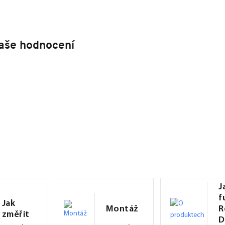
aše hodnocení
J
f
Jak
Montáž
R
změřit
D