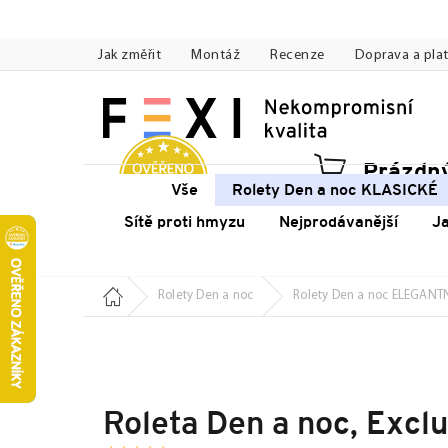
Přejít
na
Jak změřit
Montáž
Recenze
Doprava a pla
obsah
Prázdný
Náku
Vše
Rolety Den a noc KLASICKÉ
koší
Sítě proti hmyzu
Nejprodávanější
J
Domů
Rolety Den a noc
Rolety Den a noc ELEGANT
Roleta Den a noc, Excl