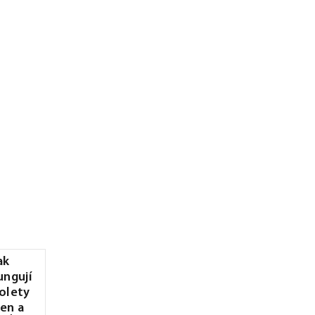
ak
ungují
olety
en a