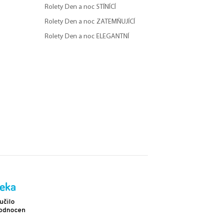
Rolety Den a noc STÍNÍCÍ
Rolety Den a noc ZATEMŇUJÍCÍ
Rolety Den a noc ELEGANTNÍ
Doprava
učilo
Více než 2 302 pozitivních hodnocení
hodnocení