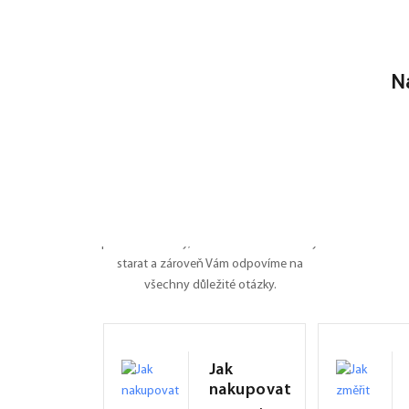
N
Nevíte si rady?
Poradíme Vám
Dali jsme na jedno místo všechny
potřebné informace o roletách, záleží nám
na tom, ať je pro Vás nákup na FEXI co
nejpříjemnějším zážitkem. Připravili jsme
pro Vás manuály, naučíme Vás se o rolety
starat a zároveň Vám odpovíme na
všechny důležité otázky.
Jak
nakupovat