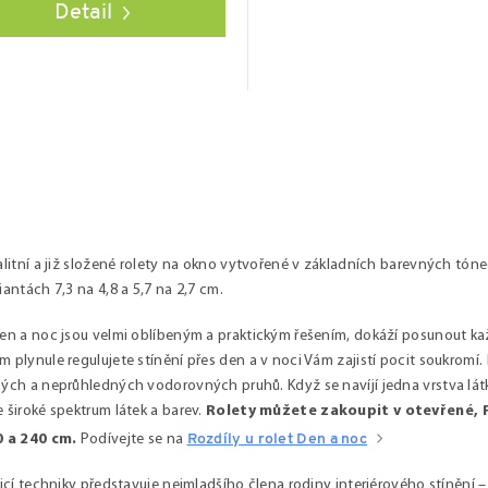
Detail
alitní a již složené rolety na okno vytvořené v základních barevných tóne
iantách 7,3 na 4,8 a 5,7 na 2,7 cm.
en a noc jsou velmi oblíbeným a praktickým řešením, dokáží posunout ka
 plynule regulujete stínění přes den a v noci Vám zajistí pocit soukromí.
ých a neprůhledných vodorovných pruhů. Když se navíjí jedna vrstva látky
 široké spektrum látek a barev.
Rolety můžete zakoupit v otevřené, P
0 a 240 cm.
Podívejte se na
Rozdíly u rolet Den a noc
nicí techniky představuje nejmladšího člena rodiny interiérového stínění –