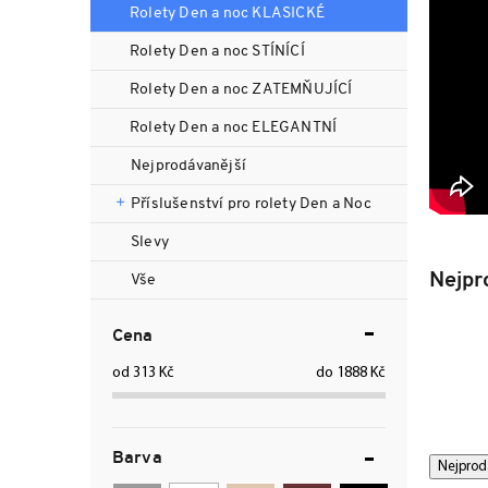
n
Rolety Den a noc KLASICKÉ
n
Rolety Den a noc STÍNÍCÍ
í
p
Rolety Den a noc ZATEMŇUJÍCÍ
a
Rolety Den a noc ELEGANTNÍ
n
e
Nejprodávanější
l
Příslušenství pro rolety Den a Noc
Slevy
Nejpr
Vše
Cena
313
Kč
1888
Kč
Barva
Ř
V
Nejprod