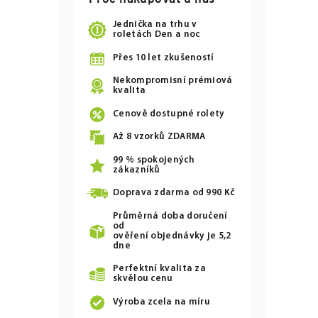
Jednička na trhu v
roletách Den a noc
Přes 10 let zkušeností
Nekompromisní prémiová
kvalita
Cenově dostupné rolety
Až
8
vzorků ZDARMA
99 % spokojených
zákazníků
Doprava zdarma od
990 Kč
Průměrná doba doručení
od
ověření objednávky je 5,2
dne
Perfektní kvalita za
skvělou cenu
Výroba zcela na míru