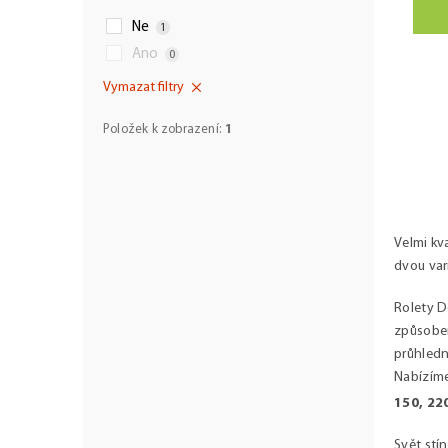
Ne
1
Ano
0
Vymazat filtry
Položek k zobrazení:
1
O
v
l
á
d
Velmi kv
a
c
dvou var
í
p
Rolety D
r
způsobem
v
průhledn
k
y
Nabízíme
v
150, 22
ý
p
Svět stí