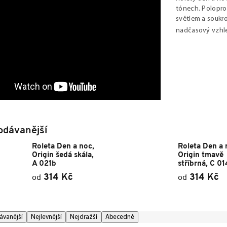
tónech. Polopro
světlem a soukro
nadčasový vzhle
odávanější
Roleta Den a noc,
Roleta Den a 
Origin šedá skála,
Origin tmavě
A 021b
stříbrná, C 01
314 Kč
314 Kč
od
od
ávanější
Nejlevnější
Nejdražší
Abecedně