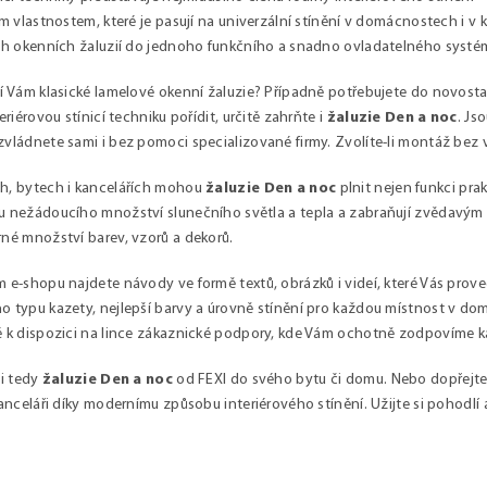
m vlastnostem, které je pasují na univerzální stínění v domácnostech i v ka
ch okenních žaluzií do jednoho funkčního a snadno ovladatelného systé
í Vám klasické lamelové okenní žaluzie? Případně potřebujete do novosta
eriérovou stínicí techniku pořídit, určitě zahrňte i
žaluzie Den a noc
. Js
vládnete sami i bez pomoci specializované firmy. Zvolíte-li montáž bez 
, bytech i kancelářích mohou
žaluzie Den a noc
plnit nejen funkci pra
 nežádoucího množství slunečního světla a tepla a zabraňují zvědavým 
né množství barev, vzorů a dekorů.
 e-shopu najdete návody ve formě textů, obrázků i videí, které Vás pro
 typu kazety, nejlepší barvy a úrovně stínění pro každou místnost v do
 k dispozici na lince zákaznické podpory, kde Vám ochotně zodpovíme 
i tedy
žaluzie Den a noc
od FEXI do svého bytu či domu. Nebo dopřejt
kanceláři díky modernímu způsobu interiérového stínění. Užijte si pohodlí a