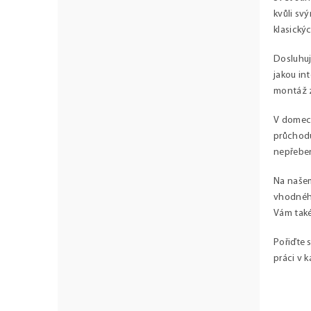
i
kvůli svý
s
u
klasický
Dosluhuj
jakou int
montáž z
V domech
průchodu
nepřeber
Na našem
vhodného
Vám také
Pořiďte s
práci v 