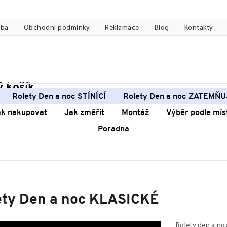
tba
Obchodní podmínky
Reklamace
Blog
Kontakty
 košík
pní
Rolety Den a noc STÍNÍCÍ
Rolety Den a noc ZATEMŇU
k
ak nakupovat
Jak změřit
Montáž
Výběr podle mís
Poradna
ety Den a noc KLASICKÉ
Rolety den a no