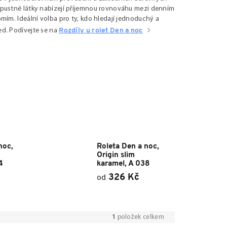
pustné látky nabízejí příjemnou rovnováhu mezi denním
mím. Ideální volba pro ty, kdo hledají jednoduchý a
d. Podívejte se na
Rozdíly u rolet Den a noc
noc,
Roleta Den a noc,
Origin slim
4
karamel, A 038
326 Kč
od
1
položek celkem