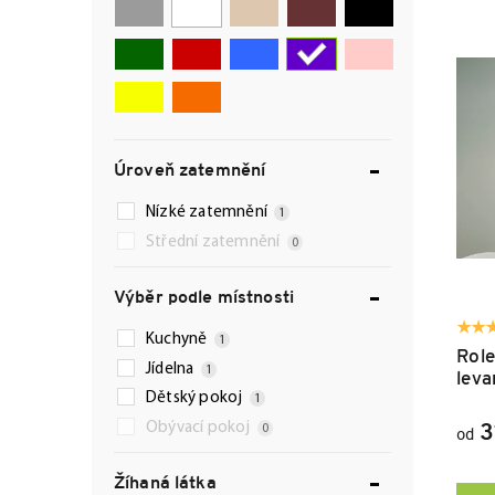
a
ý
z
p
e
i
n
s
í
p
p
r
r
o
o
d
Úroveň zatemnění
d
u
Nízké zatemnění
1
u
k
k
t
Střední zatemnění
0
t
ů
ů
Výběr podle místnosti
Kuchyně
1
Role
Jídelna
1
leva
Dětský pokoj
1
Obývací pokoj
0
3
od
Žíhaná látka