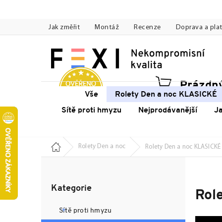
Přejít
na
Jak změřit
Montáž
Recenze
Doprava a pla
obsah
Prázdný
Náku
Vše
Rolety Den a noc KLASICKÉ
koší
Sítě proti hmyzu
Nejprodávanější
J
Domů
Rolety Den a noc
Rolety Den a noc KLASICKÉ
P
o
Přeskočit
s
Kategorie
kategorie
Rol
t
r
Sítě proti hmyzu
a