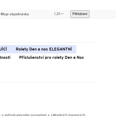
CZK
Přihlášení
Moje objednávka
JÍCÍ
Rolety Den a noc ELEGANTNÍ
tností
Příslušenství pro rolety Den a Noc
c v jednobarevném provedení a základních barevných