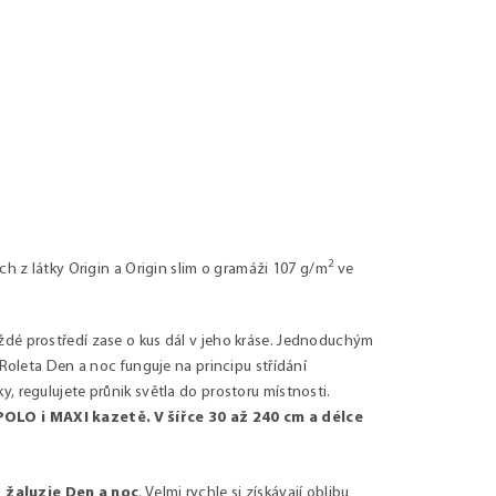
2
ch z látky Origin a Origin slim o gramáži 107 g/m
ve
ždé prostředí zase o kus dál v jeho kráse. Jednoduchým
 Roleta Den a noc funguje na principu střídání
, regulujete průnik světla do prostoru místnosti.
OLO i MAXI kazetě. V šířce 30 až 240 cm a délce
žaluzie Den a noc
. Velmi rychle si získávají oblibu