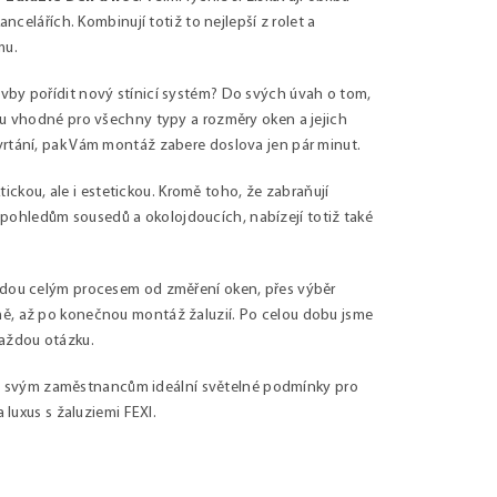
ncelářích. Kombinují totiž to nejlepší z rolet a
mu.
vby pořídit nový stínicí systém? Do svých úvah o tom,
ou vhodné pro všechny typy a rozměry oken a jejich
vrtání, pak Vám montáž zabere doslova jen pár minut.
ktickou, ale i estetickou. Kromě toho, že zabraňují
pohledům sousedů a okolojdoucích, nabízejí totiž také
vedou celým procesem od změření oken, přes výběr
mě, až po konečnou montáž žaluzií. Po celou dobu jsme
každou otázku.
e svým zaměstnancům ideální světelné podmínky pro
 luxus s žaluziemi FEXI.