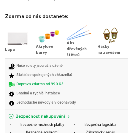
Zdarma od nás dostanete:
4 ks
Akrylové
Háčky
dřevěných
Lupa
barvy
na zavěšení
štětců
Naše rolety jsou už složené
Statisíce spokojených zákazníků
Doprava zdarma od 990 Kč
Snadná a rychlá instalace
Jednoduché návody a videonávody
Bezpečnost nakupování
Bezpečné možnosti platby
Bezpečná logistika
Bezpečné soukromí
Zákaznický servis