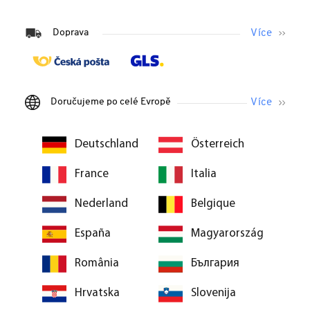
Doprava
Doručujeme po celé Evropě
Deutschland
Österreich
France
Italia
Nederland
Belgique
España
Magyarország
România
България
Hrvatska
Slovenija