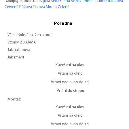
Nakupujte podle barev
Bílá
Šedá
Černá
Béžová
Hnědá
Žlutá
Oranžová
Červená
Růžová
Fialová
Modrá
Zelená
Poradna
Vše o Roletách Den a noc
Vzorky ZDARMA
Jak nakupovat
Jak změřit
Zavěšení na okno
Vrtání na okno
Vrtání nad okno do zdi
Vrtání do stropu
Montáž
Zavěšení na okno
Vrtání na okno
Vrtání nad okno do zdi