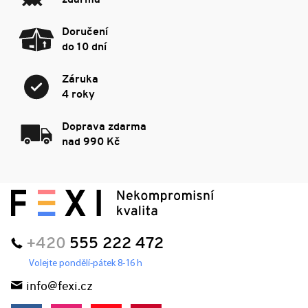
Doručení
do 10 dní
Záruka
4 roky
Doprava zdarma
nad 990 Kč
+420
555 222 472
Volejte pondělí-pátek 8-16 h
info@fexi.cz