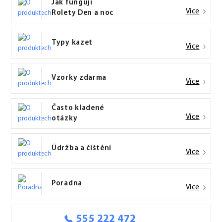
Jak fungují
Více
Rolety Den a noc
Typy kazet
Více
Vzorky zdarma
Více
Často kladené
Více
otázky
Údržba a čištění
Více
Poradna
Více
555 222 472