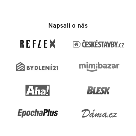
Z
á
Napsali o nás
p
a
t
í