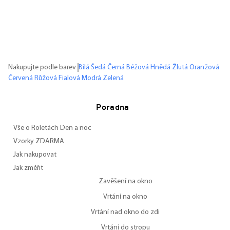
Nakupujte podle barev
Bílá
Šedá
Černá
Béžová
Hnědá
Žlutá
Oranžová
Červená
Růžová
Fialová
Modrá
Zelená
Poradna
Vše o Roletách Den a noc
Vzorky ZDARMA
Jak nakupovat
Jak změřit
Zavěšení na okno
Vrtání na okno
Vrtání nad okno do zdi
Vrtání do stropu