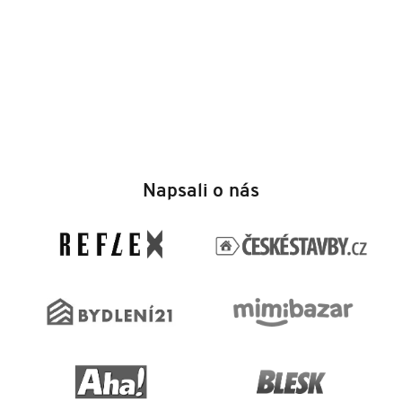
Z
á
Napsali o nás
p
a
t
í