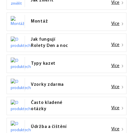
Jak změřit
Více
Montáž
Více
Jak fungují
Více
Rolety Den a noc
Typy kazet
Více
Vzorky zdarma
Více
Často kladené
Více
otázky
Údržba a čištění
Více