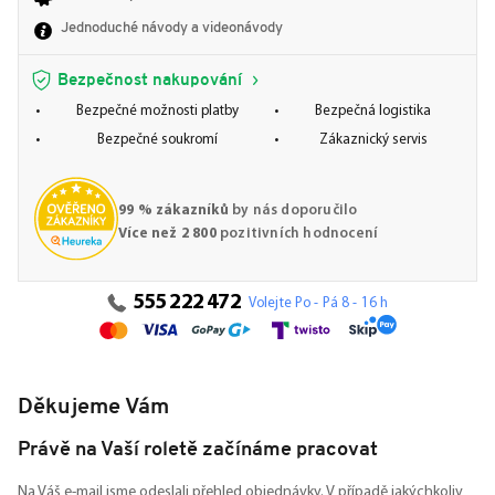
Jednoduché návody a videonávody
Bezpečnost nakupování
Bezpečné možnosti platby
Bezpečná logistika
Bezpečné soukromí
Zákaznický servis
99 % zákazníků
by nás doporučilo
Více než 2 800
pozitivních hodnocení
555 222 472
Volejte Po - Pá 8 - 16 h
Děkujeme Vám
Právě na Vaší roletě začínáme pracovat
Na Váš e-mail jsme odeslali přehled objednávky. V případě jakýchkoliv