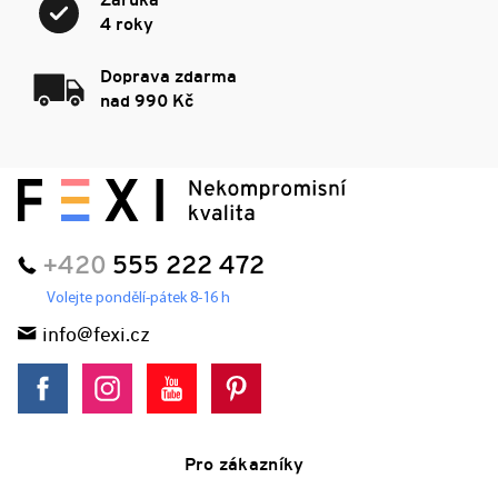
Záruka
4 roky
Doprava zdarma
nad 990 Kč
+420
555 222 472
Volejte pondělí-pátek 8-16 h
info@fexi.cz
Pro zákazníky