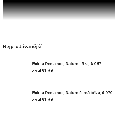
Rolety den a noc s maximálním zatemněním pro nerušený spánek a
Nejprodávanější
dokonalý filmový zážitek. Nabízíme látky od vysokého stupně
zatemnění až po úplný blackout. Čím širší pruhy zvolíte, tím vyššího
zatemnění dosáhnete. Ideální do ložnic, dětských pokojů a místností
Roleta Den a noc, Nature bříza, A 067
s televizí nebo monitorem.
. Podívejte se na
461 Kč
od
Rozdíly u rolet Den a noc
Roleta Den a noc, Nature černá bříza, A 070
461 Kč
od