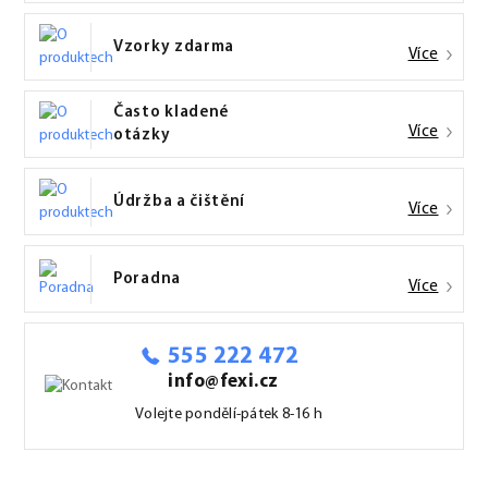
Vzorky zdarma
Více
Často kladené
Více
otázky
Údržba a čištění
Více
Poradna
Více
555 222 472
info@fexi.cz
Volejte pondělí-pátek 8-16 h