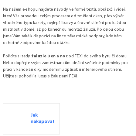
Na našem e-shopu najdete návody ve formě textů, obrázků i videí,
které Vás provedou celým procesem od změření oken, přes výběr
vhodného typu kazety, nejlepší barvy a úrovně stínění pro každou
místnost v domě, až po konečnou montáž žaluzií. Po celou dobu
jsme Vám také k dispozici na lince zákaznické podpory, kde Vám
ochotně zodpovíme každou otázku.
Pořiďte si tedy
žaluzie Den a noc
od FEXI do svého bytu či domu.
Nebo dopřejte svým zaměstnancům ideální světelné podmínky pro
práci v kanceláři díky modernímu způsobu interiérového stínění.
Užijte si pohodlí a luxus s žaluziemi FEXI.
Jak
nakupovat