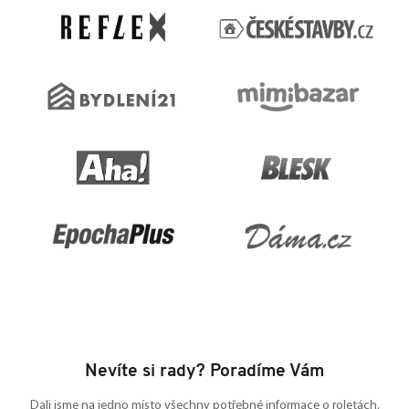
a
t
í
Nevíte si rady? Poradíme Vám
Dali jsme na jedno místo všechny potřebné informace o roletách,