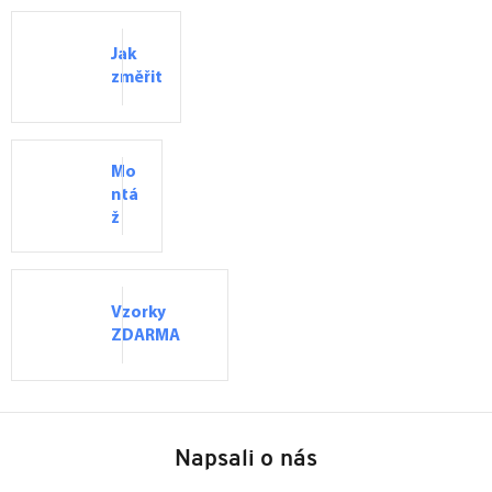
Jak
změřit
Mo
ntá
ž
Vzorky
ZDARMA
Z
á
Napsali o nás
p