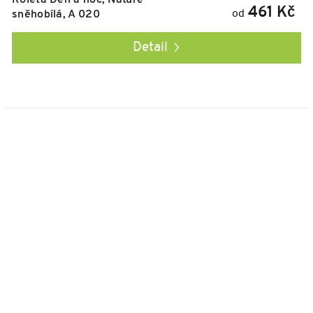
Roleta Den a noc, Nature
461 Kč
od
sněhobílá, A 020
Detail