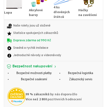
4 ks
Akrylové
Háčky
dřevěných
Lupa
barvy
na zavěšení
štětců
Naše rolety jsou už složené
Statisíce spokojených zákazníků
Doprava zdarma od 990 Kč
Snadná a rychlá instalace
Jednoduché návody a videonávody
Bezpečnost nakupování
Bezpečné možnosti platby
Bezpečná logistika
Bezpečné soukromí
Zákaznický servis
99 % zákazníků
by nás doporučilo
Více než 2 800
pozitivních hodnocení