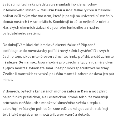
Svět stínicí techniky představuje nejmladšího člena rodiny
interiérového stínění –
žaluzie Den a noc
. Velmi rychle si získávají
oblibu kvůli svým vlastnostem, které je pasují na univerzální stínění v
domácnostech i v kancelářích. Kombinují totiž to nejlepší z rolet a
klasických okenních žaluzií do jednoho funkčního a snadno
ovladatelného systému.
Dosluhují Vám klasické lamelové okenní žaluzie? Případně
potřebujete do novostavby pořídit nový stínicí systém? Do svých
úvah o tom, jakou interiérovou stínicí techniku pořídit, určitě zahrňte
i
žaluzie Den a noc
. Jsou vhodné pro všechny typy a rozměry oken
a jejich montáž zvládnete sami i bez pomoci specializované firmy.
Zvolíte-li montáž bez vrtání, pak Vám montáž zabere doslova jen pár
minut.
V domech, bytech i kancelářích mohou
žaluzie Den a noc
plnit
nejen funkci praktickou, ale i estetickou. Kromě toho, že zabraňují
průchodu nežádoucího množství slunečního světla a tepla a
zabraňují zvědavým pohledům sousedů a okolojdoucích, nabízejí
totiž také nepřeberné množství barev, vzorů a dekorů.