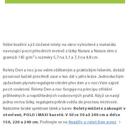
Ovládací prvky výpisu
Velmi kvalitní a již složené rolety na okno vytvořené z materiálu
navozující pocit přírodních motivů z látky Nature a Nature slim o
2
gramáži 145 g/m
s rozměry 5,7 na 3,1 a 7,3 na 4,8 cm.
Rolety Den a noc jsou velmi oblíbeným a praktickým řešením, dokáží
posunout každé prostředí zase o kus dál v jeho kráse. Jednoduchým
způsobem plynule regulujete stínění přes den a v noci Vám zajistí
pocit soukromí. Roleta Den a noc funguje na principu střídání
průhledných a neprůhledných vodorovných pruhů. Když se navíjí
jedna vrstva látky, regulujete průnik světla do prostoru místnosti.
Nabízíme široké spektrum látek a barev.
Rolety můžete zakoupit v
otevřené, POLO i MAXI kazetě. V šířce 30 až 240 cm a délce
150, 220 a 240 cm.
Podívejte se na
Rozdíly u rolet Den a noc