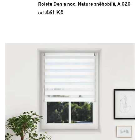
Roleta Den a noc, Nature sněhobílá, A 020
461 Kč
od
V
ý
p
i
s
p
r
o
d
u
k
t
ů