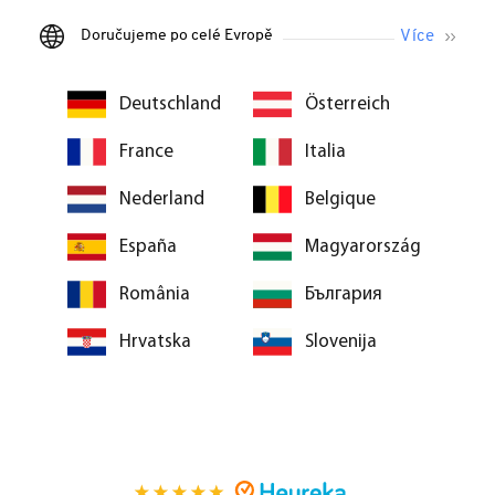
Doručujeme po celé Evropě
Deutschland
Österreich
France
Italia
Nederland
Belgique
España
Magyarország
România
България
Hrvatska
Slovenija