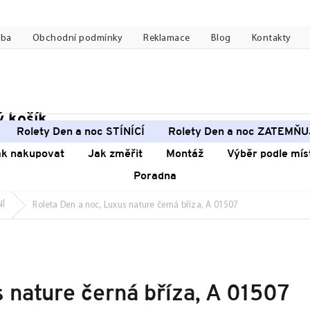
tba
Obchodní podmínky
Reklamace
Blog
Kontakty
 košík
pní
Rolety Den a noc STÍNÍCÍ
Rolety Den a noc ZATEMŇU
k
ak nakupovat
Jak změřit
Montáž
Výběr podle mís
Poradna
NÍ
Roleta Den a noc, Luxus nature černá bříza, A 01507
 nature černá bříza, A 01507