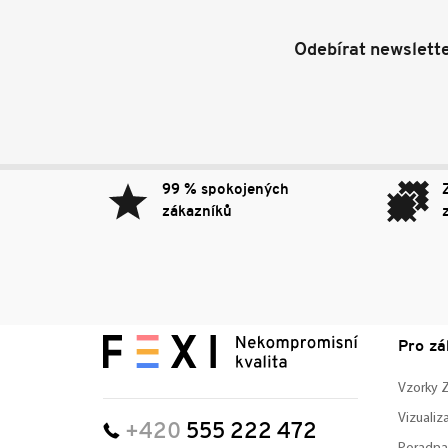
Odebírat newslett
99 % spokojených
zákazníků
Pro zá
Vzorky
Vizuali
+420
555 222 472