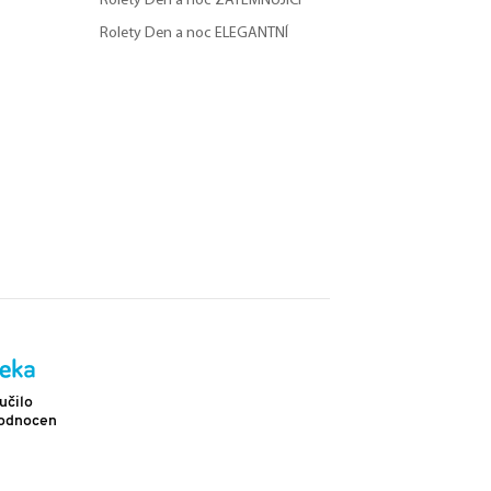
Rolety Den a noc ZATEMŇUJÍCÍ
Rolety Den a noc ELEGANTNÍ
Doprava
učilo
Více než 2 302 pozitivních hodnocení
hodnocení