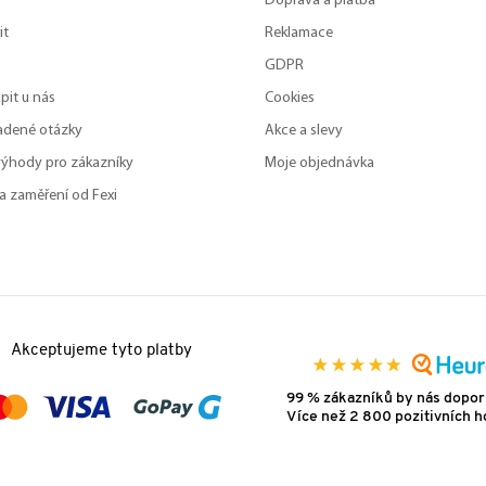
Doprava a platba
it
Reklamace
GDPR
pit u nás
Cookies
adené otázky
Akce a slevy
výhody pro zákazníky
Moje objednávka
a zaměření od Fexi
Akceptujeme tyto platby
99 % zákazníků by nás dopor
Více než 2 800 pozitivních 