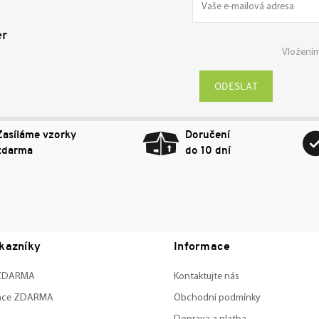
er
Vložením
Přihlásit
se
Zasíláme vzorky
Doručení
zdarma
do 10 dní
kazníky
Informace
 ZDARMA
Kontaktujte nás
zace ZDARMA
Obchodní podmínky