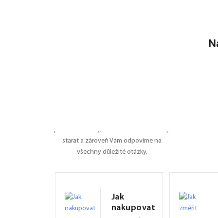
N
Nevíte si rady?
Poradíme Vám
Dali jsme na jedno místo všechny
potřebné informace o roletách, záleží nám
na tom, ať je pro Vás nákup na FEXI co
nejpříjemnějším zážitkem. Připravili jsme
pro Vás manuály, naučíme Vás se o rolety
starat a zároveň Vám odpovíme na
všechny důležité otázky.
Jak
nakupovat