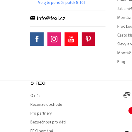
Poradna
Volejte pondělí-pátek 8-16 h
Jak změř
Montáž
info@fexi.cz
Proč kou
Často kl
Slevy a 
Montáž 
Blog
O FEXI
O nás
Recenze obchodu
Pro partnery
Bezpečnost pro děti
FEXI pomáhá