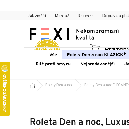
Přejít
na
Jak změřit
Montáž
Recenze
Doprava a pla
obsah
Prázdný
Náku
Vše
Rolety Den a noc KLASICKÉ
koší
Sítě proti hmyzu
Nejprodávanější
J
Domů
Rolety Den a noc
Rolety Den a noc ELEGANT
Roleta Den a noc, Luxus