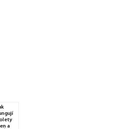
ak
ungují
olety
en a