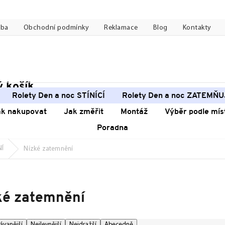
tba
Obchodní podmínky
Reklamace
Blog
Kontakty
 košík
pní
Rolety Den a noc STÍNÍCÍ
Rolety Den a noc ZATEMŇU
k
ak nakupovat
Jak změřit
Montáž
Výběr podle mís
Poradna
NÍ
Nízké zatemnění
ké zatemnění
ávanější
Nejlevnější
Nejdražší
Abecedně