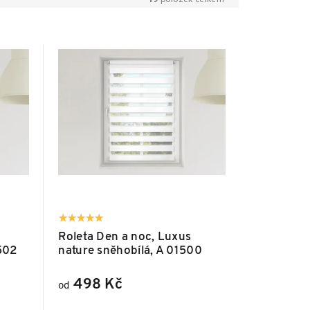
Roleta Den a noc, Luxus
502
nature sněhobílá, A 01500
498 Kč
od