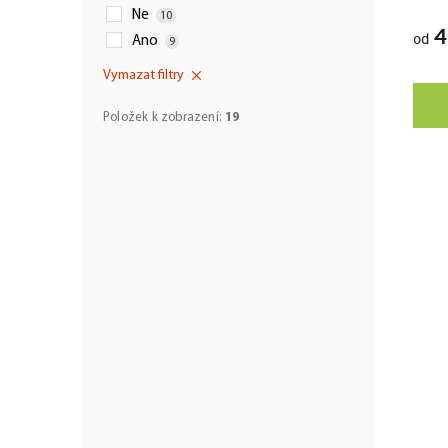
Ne
10
4
od
Ano
9
Vymazat filtry
Položek k zobrazení:
19