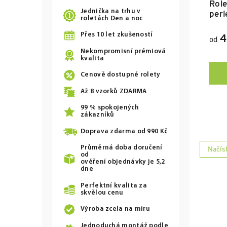
Role
Jednička na trhu v
perl
roletách Den a noc
Přes 10 let zkušeností
4
od
Nekompromisní prémiová
kvalita
Cenově dostupné rolety
Až
8
vzorků ZDARMA
99 % spokojených
zákazníků
Doprava zdarma od
990 Kč
Průměrná doba doručení
Načíst
O
od
v
ověření objednávky je 5,2
dne
l
á
Perfektní kvalita za
d
skvělou cenu
a
Výroba zcela na míru
c
í
Jednoduchá montáž podle