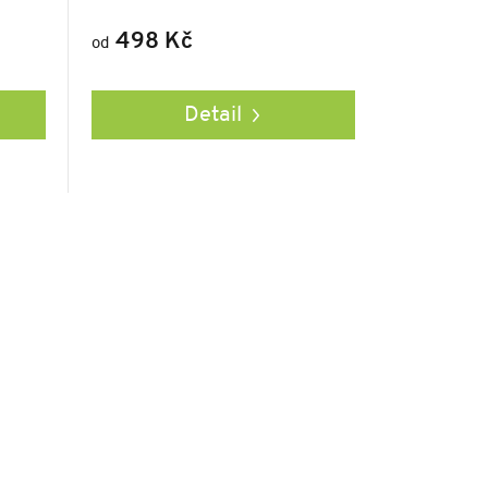
498 Kč
od
Detail