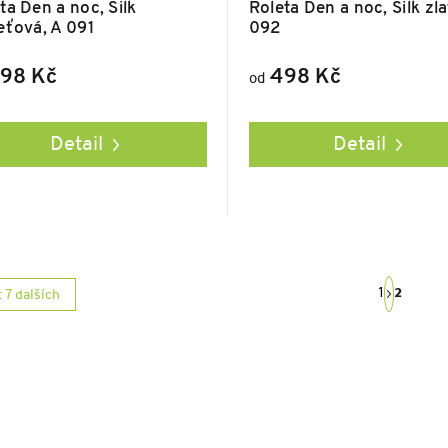
ta Den a noc, Silk
Roleta Den a noc, Silk zla
eťová, A 091
092
98 Kč
498 Kč
od
Detail
Detail
S
1
2
 7 dalších
t
r
á
n
k
o
v
á
n