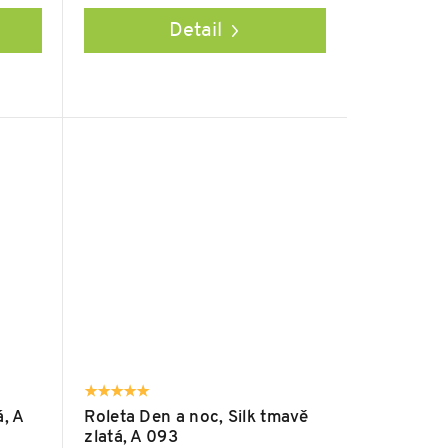
Detail
á, A
Roleta Den a noc, Silk tmavě
zlatá, A 093