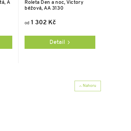
tá, A
Roleta Den a noc, Victory
béžová, AA 3130
1 302 Kč
od
Detail
Nahoru