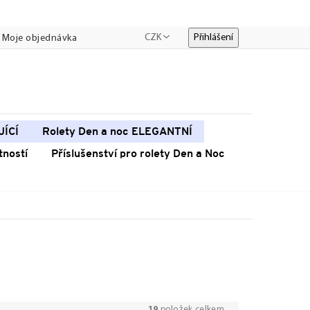
CZK
Přihlášení
Moje objednávka
JÍCÍ
Rolety Den a noc ELEGANTNÍ
tností
Příslušenství pro rolety Den a Noc
19
položek celkem