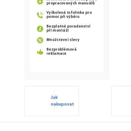
p
propracovaných manuálů
r
v
Vyškolená infolinka pro
pomoc při výběru
k
y
Bezplatné poradenství
v
při montáži
ý
p
Množstevní slevy
i
Bezproblémová
s
reklamace
u
Jak
nakupovat
Z