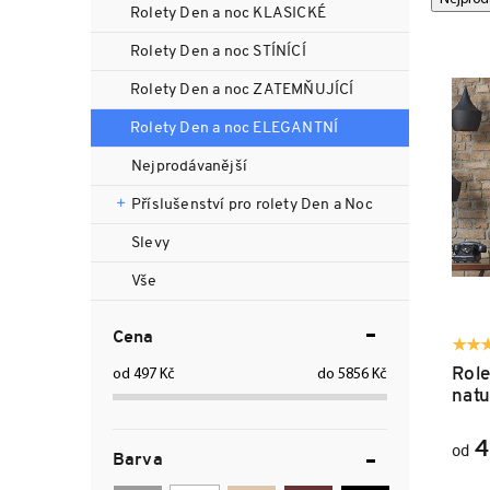
n
Rolety Den a noc KLASICKÉ
a
ý
n
z
p
Rolety Den a noc STÍNÍCÍ
í
e
i
p
Rolety Den a noc ZATEMŇUJÍCÍ
n
s
a
í
p
Rolety Den a noc ELEGANTNÍ
n
p
r
e
r
o
Nejprodávanější
l
o
d
Příslušenství pro rolety Den a Noc
d
u
u
k
Slevy
k
t
Vše
t
ů
ů
Cena
Role
497
Kč
5856
Kč
natu
4
od
Barva