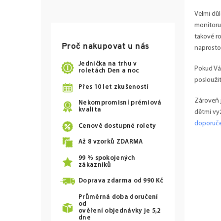
Velmi dů
monitoru,
takové ro
Proč nakupovat u nás
naprosto
Jednička na trhu v
Pokud Vá
roletách Den a noc
posloužit
Přes 10 let zkušeností
Zároveň j
Nekompromisní prémiová
kvalita
dětmi vyž
doporuč
Cenově dostupné rolety
Až
8
vzorků ZDARMA
99 % spokojených
zákazníků
Doprava zdarma od
990 Kč
Průměrná doba doručení
od
ověření objednávky je 5,2
dne