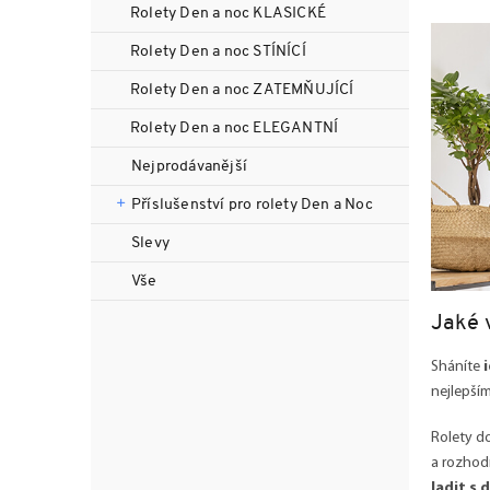
n
Rolety Den a noc KLASICKÉ
n
Rolety Den a noc STÍNÍCÍ
í
p
Rolety Den a noc ZATEMŇUJÍCÍ
a
Rolety Den a noc ELEGANTNÍ
n
e
Nejprodávanější
l
Příslušenství pro rolety Den a Noc
Slevy
Vše
Jaké 
Sháníte
i
nejlepším
Rolety d
a rozhod
ladit s