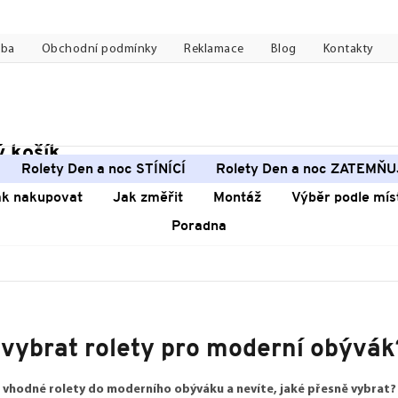
tba
Obchodní podmínky
Reklamace
Blog
Kontakty
 košík
pní
Rolety Den a noc STÍNÍCÍ
Rolety Den a noc ZATEMŇU
k
ak nakupovat
Jak změřit
Montáž
Výběr podle mís
Poradna
 vybrat rolety pro moderní obývák
 vhodné rolety do moderního obýváku a nevíte, jaké přesně vybrat?