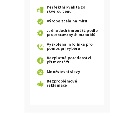
Perfektní kvalita za
skvělou cenu
Výroba zcela na míru
Jednoduchá montáž podle
propracovaných manuálů
Vyškolená infolinka pro
pomoc při výběru
Bezplatné poradenství
při montáži
Množstevní slevy
Bezproblémová
reklamace
Z
á
p