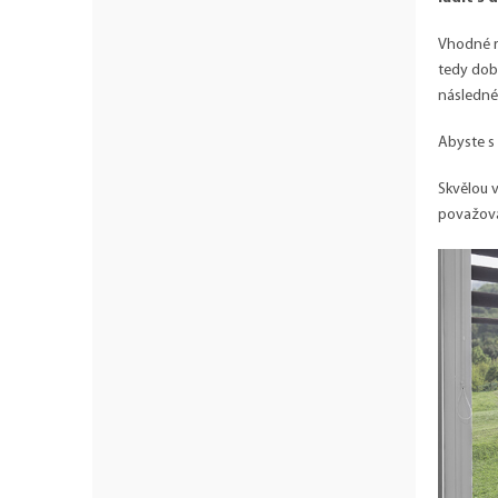
Vhodné r
tedy dobř
následné
Abyste s 
Skvělou 
považova