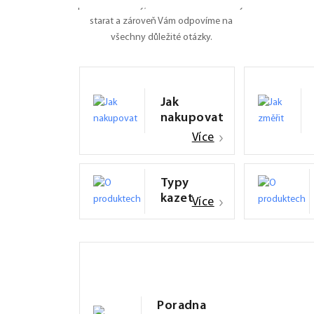
pro Vás manuály, naučíme Vás se o rolety
starat a zároveň Vám odpovíme na
všechny důležité otázky.
Jak
nakupovat
Více
Typy
kazet
Více
Poradna