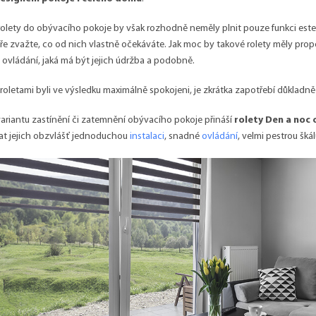
olety do obývacího pokoje by však rozhodně neměly plnit pouze funkci este
e zvažte, co od nich vlastně očekáváte. Jak moc by takové rolety měly propou
 ovládání, jaká má být jejich údržba a podobně.
roletami byli ve výsledku maximálně spokojeni, je zkrátka zapotřebí důkladn
variantu zastínění či zatemnění obývacího pokoje přináší
rolety Den a noc 
t jejich obzvlášť jednoduchou
instalaci
, snadné
ovládání
, velmi pestrou šká