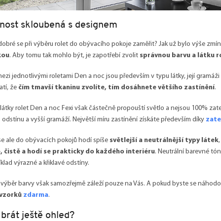
nost skloubená s designem
dobré se při výběru rolet do obývacího pokoje zaměřit? Jak už bylo výše zmín
kou
. Aby tomu tak mohlo být, je zapotřebí zvolit
správnou barvu a látku r
ezi jednotlivými roletami Den a noc jsou především v typu látky, její gramáž
atí, že
čím tmavší tkaninu zvolíte, tím dosáhnete většího zastínění
.
látky rolet Den a noc Fexi však částečně propouští světlo a nejsou 100% za
odstínu a vyšší gramáží. Největší míru zastínění získáte především díky
zate
e ale do obývacích pokojů hodí spíše
světlejší a neutrálnější typy látek
 čistě a hodí se prakticky do každého interiéru
. Neutrální barevné tó
klad výrazné a křiklavé odstíny.
výběr barvy však samozřejmě záleží pouze na Vás. A pokud byste se náhod
 vzorků
zdarma
.
brát ještě ohled?