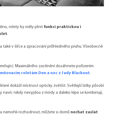
ěno, rolety by měly plnit
funkci praktickou i
olet
.
i a také v šířce a zpracování průhledného pruhu. Všeobecně
temňující. Maximálního zastínění dosáhnete pořízením
mňovacím roletám Den a noc z řady Blackout
.
, které dokáží místnost opticky zvětšit. Světlejší látky působí
ny navíc nikdy nevyjdou z módy a daleko lépe se kombinují,
ou nemohli rozhodnout, můžete si domů
nechat zaslat