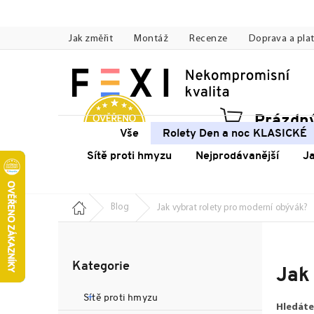
Přejít
na
Jak změřit
Montáž
Recenze
Doprava a pla
obsah
Prázdný
Náku
Vše
Rolety Den a noc KLASICKÉ
koší
Sítě proti hmyzu
Nejprodávanější
J
Domů
Blog
Jak vybrat rolety pro moderní obývák?
P
o
Přeskočit
s
Kategorie
kategorie
Jak
t
r
Sítě proti hmyzu
a
Hledáte