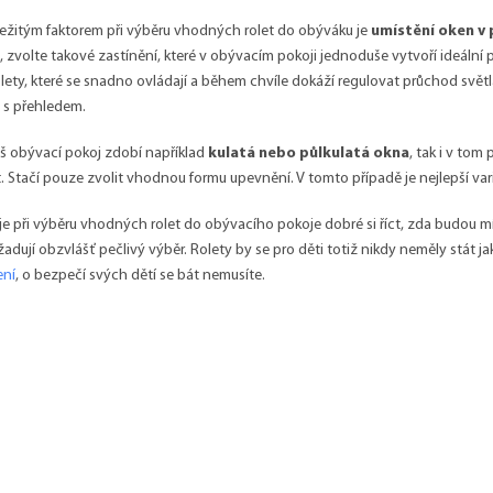
ležitým faktorem při výběru vhodných rolet do obýváku je
umístění oken v 
 zvolte takové zastínění, které v obývacím pokoji jednoduše vytvoří ideální 
lety, které se snadno ovládají a během chvíle dokáží regulovat průchod světla 
 s přehledem.
š obývací pokoj zdobí například
kulatá nebo půlkulatá okna
, tak i v to
. Stačí pouze zvolit vhodnou formu upevnění. V tomto případě je nejlepší va
e při výběru vhodných rolet do obývacího pokoje dobré si říct, zda budou mí
adují obzvlášť pečlivý výběr. Rolety by se pro děti totiž nikdy neměly stát
ení
, o bezpečí svých dětí se bát nemusíte.