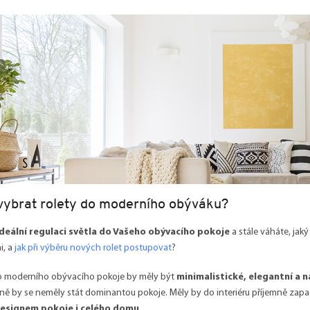
vybrat rolety do moderního obýváku?
deální regulaci světla do Vašeho obývacího pokoje
a stále váháte, jaký
i, a
jak při výběru nových rolet postupovat
?
o moderního obývacího pokoje by měly být
minimalistické, elegantní a 
ně by se neměly stát dominantou pokoje. Měly by do interiéru příjemně zapa
 designem pokoje i celého domu
.