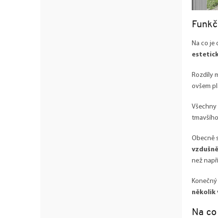
Funkč
Na co je 
estetic
Rozdíly m
ovšem pl
Všechny 
tmavšího 
Obecně s
vzdušně,
než napří
Konečný 
několik
Na co 