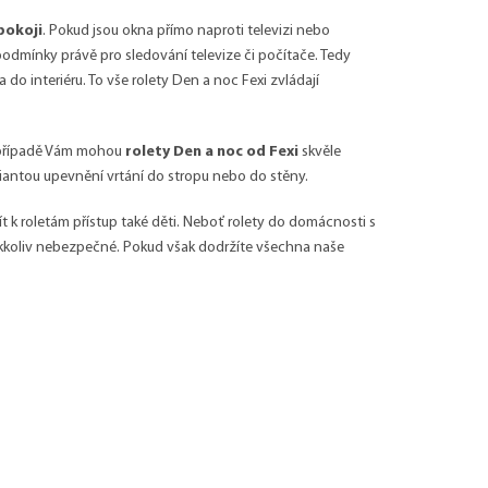
pokoji
. Pokud jsou okna přímo naproti televizi nebo
podmínky právě pro sledování televize či počítače. Tedy
do interiéru. To vše rolety Den a noc Fexi zvládají
m případě Vám mohou
rolety Den a noc od Fexi
skvěle
riantou upevnění vrtání do stropu nebo do stěny.
t k roletám přístup také děti. Neboť rolety do domácnosti s
 jakkoliv nebezpečné. Pokud však dodržíte všechna naše