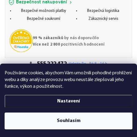
Bezpečnost nakupování
Bezpečné možnosti platby
Bezpečná logistika
Bezpečné soukromí
Zákaznický servis
99 % zákazníků
by nás doporučilo
Více než 2 800
pozitivních hodnocení
555 222 472
Volejte Po - Pá 8 - 16 h
Používáme cookies, abychom Vám umožnili pohodlné prohlížení
webu a díky analýze provozu webu neustále zlepšovali jeho
funkce, výkon a použitelnost.
Děkujeme Vám
Nastavení
Právě na Vaší roletě začínáme pracovat
Na Váš e-mail jsme odeslali přehled objednávky. V případě jakýchkoliv
Souhlasím
dotazů nás neváhejte kontaktovat.