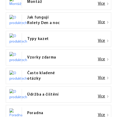
Montáž
Více
Jak fungují
Více
Rolety Den a noc
Typy kazet
Více
Vzorky zdarma
Více
Často kladené
Více
otázky
Údržba a čištění
Více
Poradna
Více