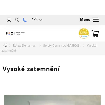
Přejít
na
obsah
CZK
Nákup
košík
Domů
Rolety Den a noc
Rolety Den a noc KLASICKÉ
Vysoké
zatemnění
Vysoké zatemnění
V
ý
p