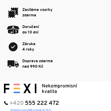
Zasíláme vzorky
zdarma
Doručení
do 10 dní
Záruka
4 roky
Doprava zdarma
nad 990 Kč
+420
555 222 472
Volejte pondělí-pátek 8-16 h