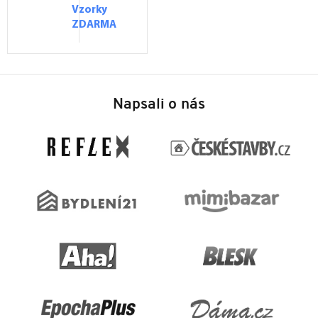
Vzorky
ZDARMA
Z
á
Napsali o nás
p
a
t
í