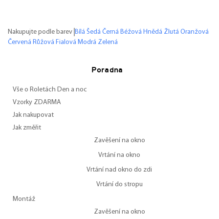
Nakupujte podle barev
Bílá
Šedá
Černá
Béžová
Hnědá
Žlutá
Oranžová
Červená
Růžová
Fialová
Modrá
Zelená
Poradna
Vše o Roletách Den a noc
Vzorky ZDARMA
Jak nakupovat
Jak změřit
Zavěšení na okno
Vrtání na okno
Vrtání nad okno do zdi
Vrtání do stropu
Montáž
Zavěšení na okno