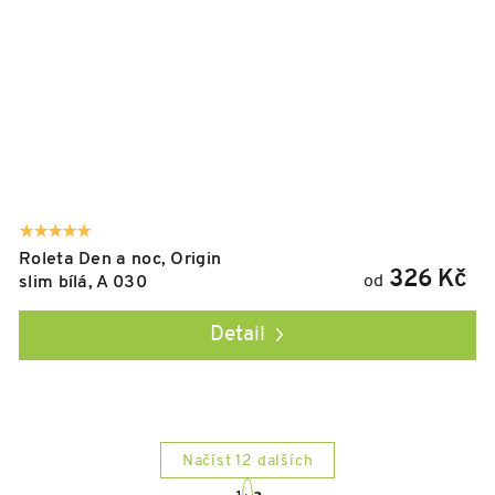
Roleta Den a noc, Origin
326 Kč
od
slim bílá, A 030
Detail
Načíst 12 dalších
Ovládací prvky výpisu
S