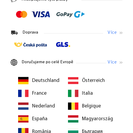
Doprava
Doručujeme po celé Evropě
Deutschland
Österreich
France
Italia
Nederland
Belgique
España
Magyarország
România
България