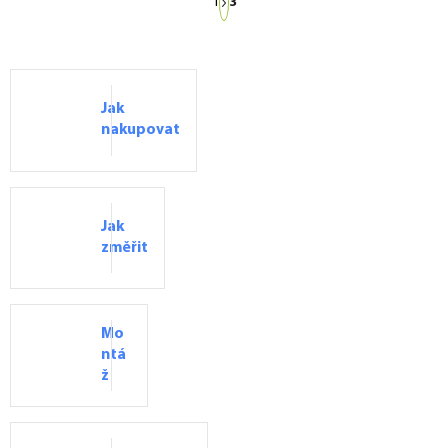
1
3
t
r
á
n
k
Jak
o
nakupovat
v
á
n
í
Jak
změřit
Mo
ntá
ž