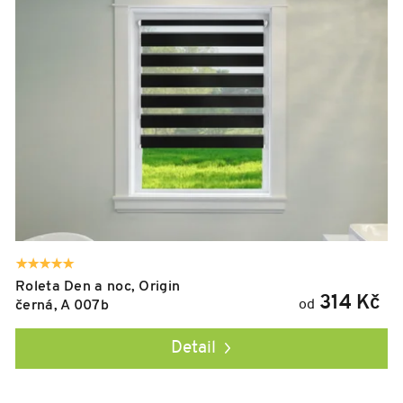
i
s
p
r
o
d
u
k
t
ů
Roleta Den a noc, Origin
314 Kč
od
černá, A 007b
Detail