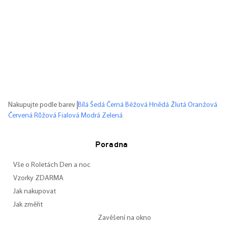
Nakupujte podle barev
Bílá
Šedá
Černá
Béžová
Hnědá
Žlutá
Oranžová
Červená
Růžová
Fialová
Modrá
Zelená
Poradna
Vše o Roletách Den a noc
Vzorky ZDARMA
Jak nakupovat
Jak změřit
Zavěšení na okno