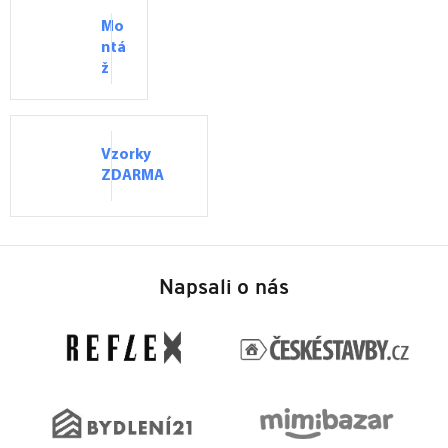
Mo
ntá
ž
Vzorky
ZDARMA
Z
á
Napsali o nás
p
a
t
í