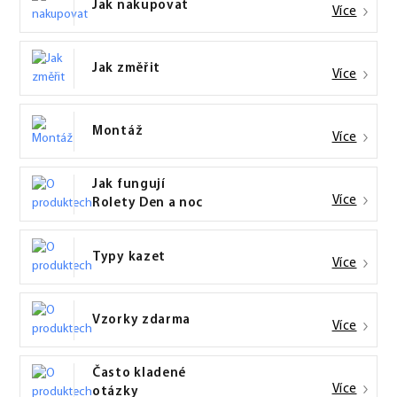
Jak nakupovat
Více
Jak změřit
Více
Montáž
Více
Jak fungují
Více
Rolety Den a noc
Typy kazet
Více
Vzorky zdarma
Více
Často kladené
Více
otázky