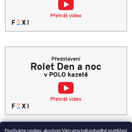
Používáme cookies, abychom Vám umožnili pohodlné prohlížení