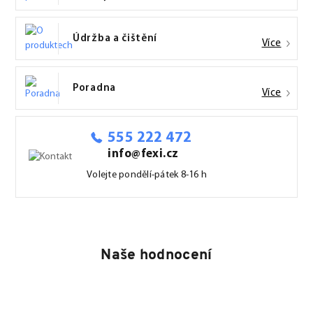
Údržba a čištění
Více
Poradna
Více
555 222 472
info@fexi.cz
Volejte pondělí-pátek 8-16 h
Naše hodnocení