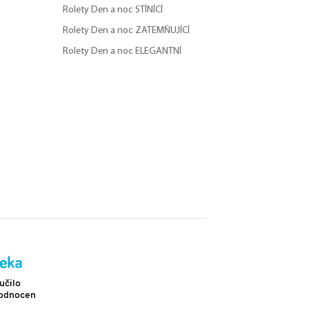
Rolety Den a noc STÍNÍCÍ
Rolety Den a noc ZATEMŇUJÍCÍ
Rolety Den a noc ELEGANTNÍ
Doprava
učilo
Více než 2 302 pozitivních hodnocení
hodnocení