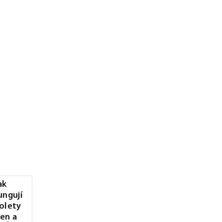
ak
ungují
olety
en a