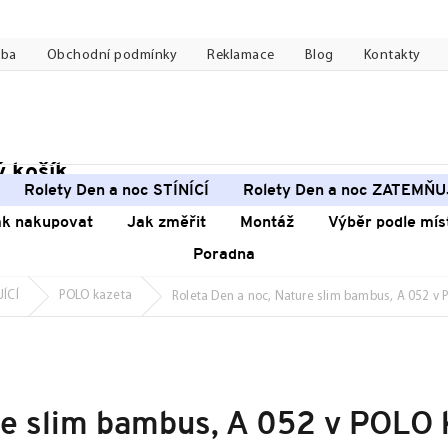
tba
Obchodní podmínky
Reklamace
Blog
Kontakty
 košík
pní
Rolety Den a noc STÍNÍCÍ
Rolety Den a noc ZATEMŇU
k
ak nakupovat
Jak změřit
Montáž
Výběr podle mís
Poradna
JÍCÍ
POLO kazeta
Roleta Den a noc, Nature slim bambus, A 052 v
re slim bambus, A 052 v POLO 