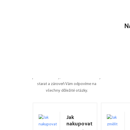
N
Nevíte si rady?
Poradíme Vám
Dali jsme na jedno místo všechny
potřebné informace o roletách, záleží nám
na tom, ať je pro Vás nákup na FEXI co
nejpříjemnějším zážitkem. Připravili jsme
pro Vás manuály, naučíme Vás se o rolety
starat a zároveň Vám odpovíme na
všechny důležité otázky.
Jak
nakupovat