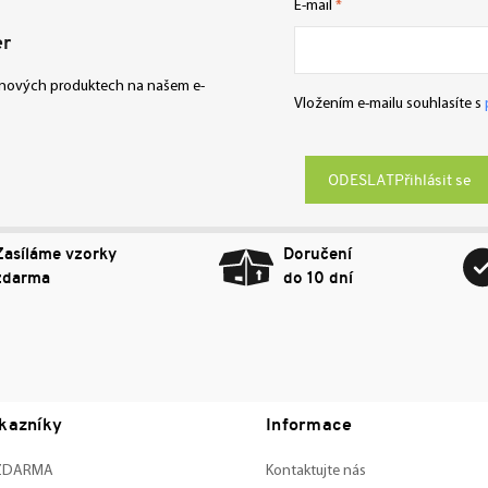
E-mail
er
o nových produktech na našem e-
Vložením e-mailu souhlasíte s
Přihlásit se
Zasíláme vzorky
Doručení
zdarma
do 10 dní
kazníky
Informace
 ZDARMA
Kontaktujte nás