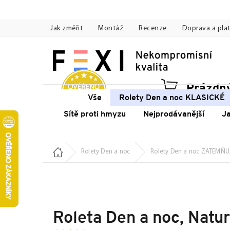
Přejít
na
Jak změřit
Montáž
Recenze
Doprava a pla
obsah
Prázdný
Náku
Vše
Rolety Den a noc KLASICKÉ
koší
Sítě proti hmyzu
Nejprodávanější
J
Domů
Rolety Den a noc
Rolety Den a noc ZATEMŇU
Roleta Den a noc, Natu