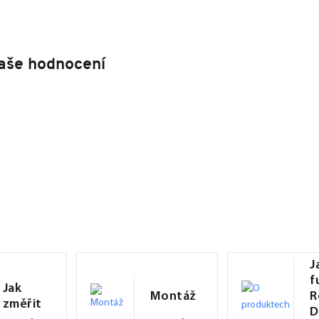
aše hodnocení
J
f
Jak
Montáž
R
změřit
D