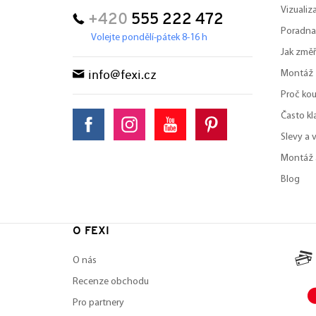
Vizuali
+420
555 222 472
Poradna
Volejte pondělí-pátek 8-16 h
Jak změř
Montáž
info@fexi.cz
Proč kou
Často kl
Slevy a 
Montáž 
Blog
O FEXI
O nás
Recenze obchodu
Pro partnery