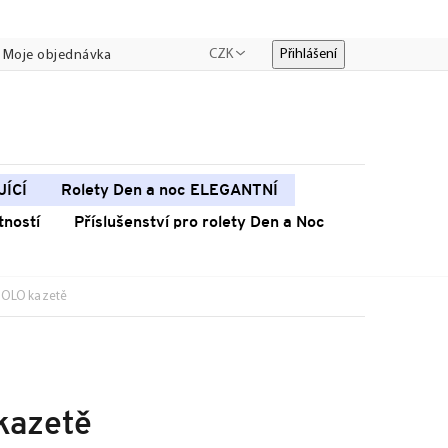
CZK
Přihlášení
Moje objednávka
JÍCÍ
Rolety Den a noc ELEGANTNÍ
tností
Příslušenství pro rolety Den a Noc
 POLO kazetě
kazetě