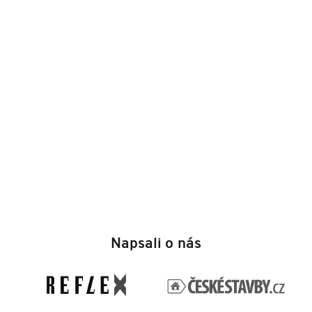
Z
á
Napsali o nás
p
a
t
í