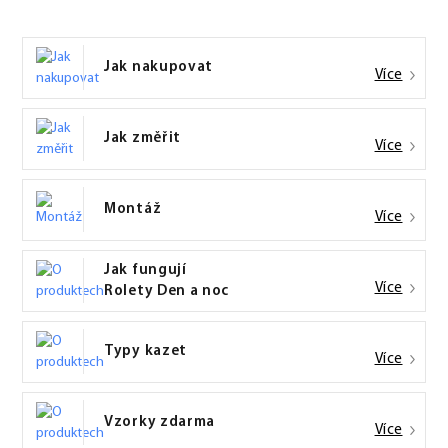
Jak nakupovat
Více
Jak změřit
Více
Montáž
Více
Jak fungují
Více
Rolety Den a noc
Typy kazet
Více
Vzorky zdarma
Více