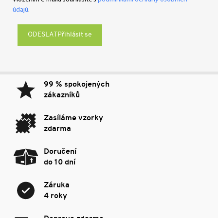
údajů
.
Přihlásit se
99 % spokojených
zákazníků
Zasíláme vzorky
zdarma
Doručení
do 10 dní
Záruka
4 roky