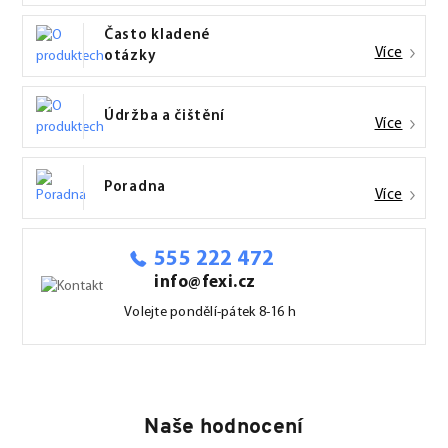
Často kladené
Více
otázky
Údržba a čištění
Více
Poradna
Více
555 222 472
info@fexi.cz
Volejte pondělí-pátek 8-16 h
Naše hodnocení