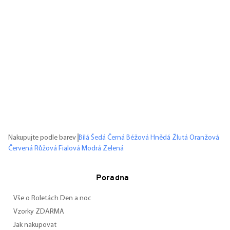
Nakupujte podle barev
Bílá
Šedá
Černá
Béžová
Hnědá
Žlutá
Oranžová
Červená
Růžová
Fialová
Modrá
Zelená
Poradna
Vše o Roletách Den a noc
Vzorky ZDARMA
Jak nakupovat