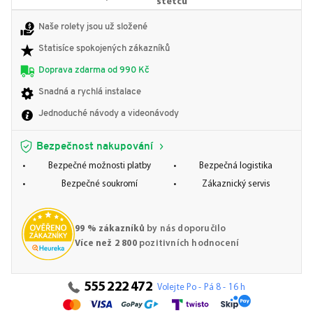
štětců
Naše rolety jsou už složené
Statisíce spokojených zákazníků
Doprava zdarma od 990 Kč
Snadná a rychlá instalace
Jednoduché návody a videonávody
Bezpečnost nakupování
Bezpečné možnosti platby
Bezpečná logistika
Bezpečné soukromí
Zákaznický servis
99 % zákazníků
by nás doporučilo
Více než 2 800
pozitivních hodnocení
555 222 472
Volejte Po - Pá 8 - 16 h