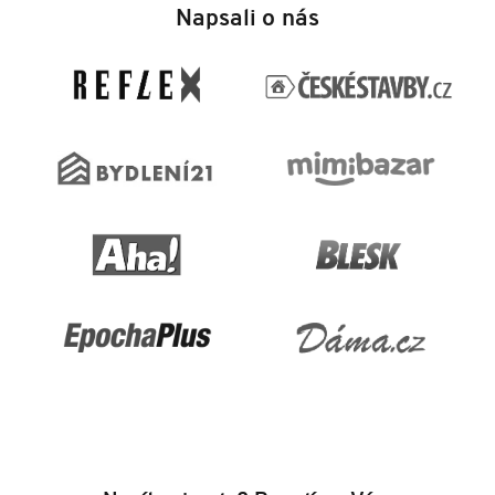
á
Napsali o nás
p
a
t
í