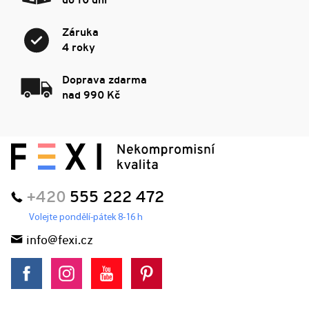
do 10 dní
Záruka
4 roky
Doprava zdarma
nad 990 Kč
+420
555 222 472
Volejte pondělí-pátek 8-16 h
info@fexi.cz