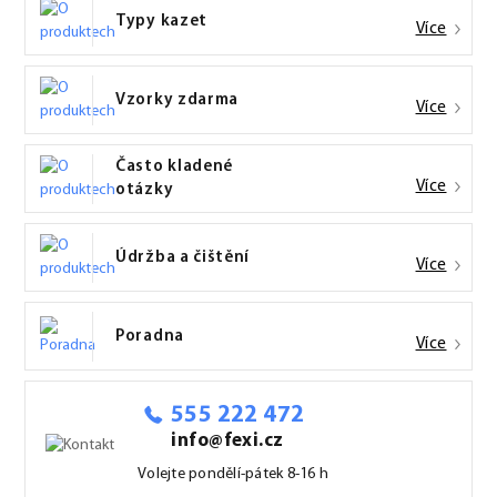
Typy kazet
Více
Vzorky zdarma
Více
Často kladené
Více
otázky
Údržba a čištění
Více
Poradna
Více
555 222 472
info@fexi.cz
Volejte pondělí-pátek 8-16 h