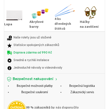
4 ks
Akrylové
Háčky
dřevěných
Lupa
barvy
na zavěšení
štětců
Naše rolety jsou už složené
Statisíce spokojených zákazníků
Doprava zdarma od 990 Kč
Snadná a rychlá instalace
Jednoduché návody a videonávody
Bezpečnost nakupování
Bezpečné možnosti platby
Bezpečná logistika
Bezpečné soukromí
Zákaznický servis
99 % zákazníků
by nás doporučilo