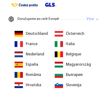
Doručujeme po celé Evropě
Deutschland
Österreich
France
Italia
Nederland
Belgique
España
Magyarország
România
България
Hrvatska
Slovenija