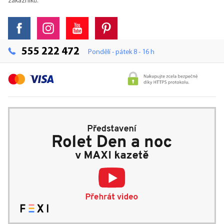
zákazníků.
555 222 472
Pondělí - pátek 8 - 16 h