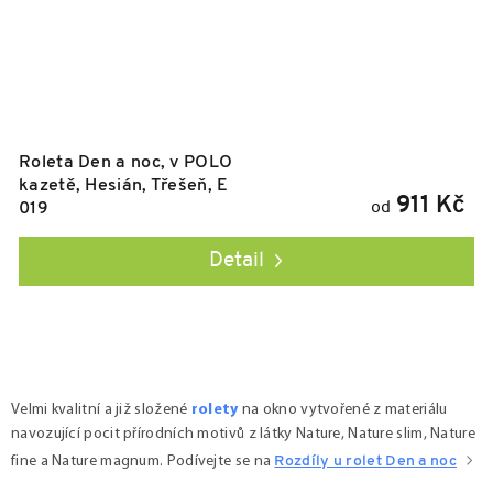
Roleta Den a noc, v POLO
kazetě, Hesián, Třešeň, E
911 Kč
od
019
Detail
Ovládací prvky výpisu
Velmi kvalitní a již složené
rolety
na okno vytvořené z materiálu
navozující pocit přírodních motivů z látky Nature, Nature slim, Nature
fine a Nature magnum
. Podívejte se na
Rozdíly u rolet Den a noc