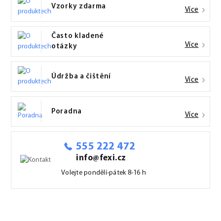
Vzorky zdarma
Více
Často kladené
Více
otázky
Údržba a čištění
Více
Poradna
Více
555 222 472
info@fexi.cz
Volejte pondělí-pátek 8-16 h