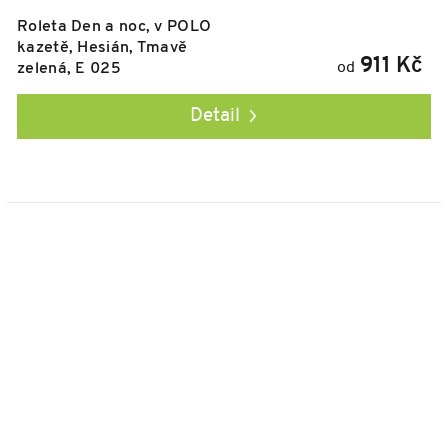
Roleta Den a noc, v POLO
kazetě, Hesián, Tmavě
911 Kč
od
zelená, E 025
Detail