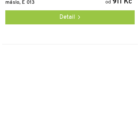
911 Kč
od
máslo, E 013
Detail