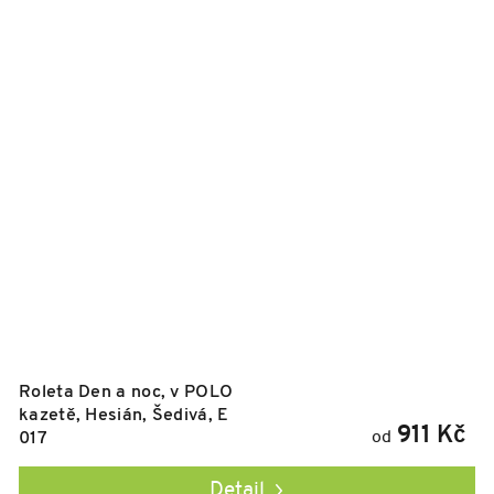
Roleta Den a noc, v POLO
kazetě, Hesián, Šedivá, E
911 Kč
od
017
Detail