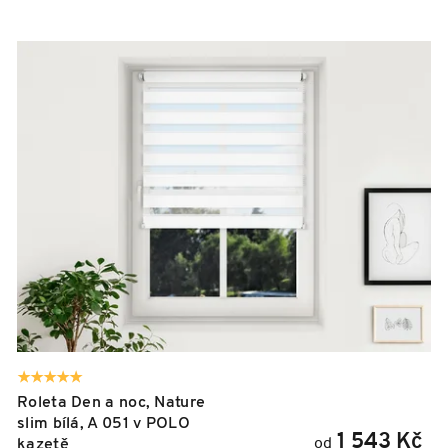
V
ý
p
i
s
p
r
o
d
u
k
t
ů
Roleta Den a noc, Nature
slim bílá, A 051 v POLO
1 543 Kč
od
kazetě