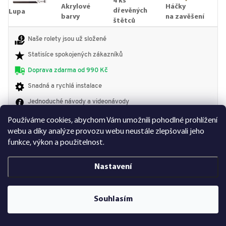
4 ks
Akrylové
Háčky
dřevěných
Lupa
barvy
na zavěšení
štětců
Naše rolety jsou už složené
Statisíce spokojených zákazníků
Doprava zdarma od 990 Kč
Snadná a rychlá instalace
Jednoduché návody a videonávody
Používáme cookies, abychom Vám umožnili pohodlné prohlížení
Bezpečnost nakupování
webu a díky analýze provozu webu neustále zlepšovali jeho
Bezpečné možnosti platby
Bezpečná logistika
funkce, výkon a použitelnost.
Bezpečné soukromí
Zákaznický servis
Nastavení
99 % zákazníků
by nás doporučilo
Více než 2 800
pozitivních hodnocení
Souhlasím