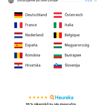
Doručujeme po celé Evropě
Deutschland
Österreich
France
Italia
Nederland
Belgique
España
Magyarország
România
България
Hrvatska
Slovenija
99 % zákazníků by nás doporučilo