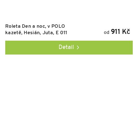
Roleta Den a noc, v POLO
911 Kč
od
kazetě, Hesián, Juta, E 011
Detail