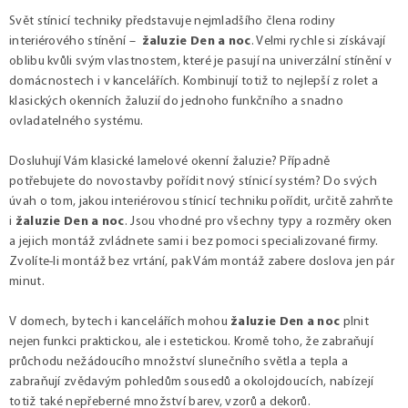
Svět stínicí techniky představuje nejmladšího člena rodiny
interiérového stínění –
žaluzie Den a noc
. Velmi rychle si získávají
oblibu kvůli svým vlastnostem, které je pasují na univerzální stínění v
domácnostech i v kancelářích. Kombinují totiž to nejlepší z rolet a
klasických okenních žaluzií do jednoho funkčního a snadno
ovladatelného systému.
Dosluhují Vám klasické lamelové okenní žaluzie? Případně
potřebujete do novostavby pořídit nový stínicí systém? Do svých
úvah o tom, jakou interiérovou stínicí techniku pořídit, určitě zahrňte
i
žaluzie Den a noc
. Jsou vhodné pro všechny typy a rozměry oken
a jejich montáž zvládnete sami i bez pomoci specializované firmy.
Zvolíte-li montáž bez vrtání, pak Vám montáž zabere doslova jen pár
minut.
V domech, bytech i kancelářích mohou
žaluzie Den a noc
plnit
nejen funkci praktickou, ale i estetickou. Kromě toho, že zabraňují
průchodu nežádoucího množství slunečního světla a tepla a
zabraňují zvědavým pohledům sousedů a okolojdoucích, nabízejí
totiž také nepřeberné množství barev, vzorů a dekorů.