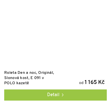
Roleta Den a noc, Originál,
Slonová kost, E 091 v
1 165 Kč
od
POLO kazetě
Detail