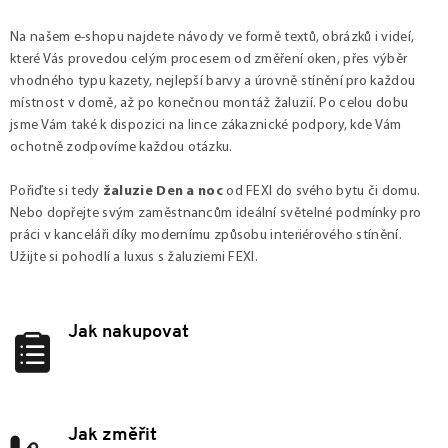
Na našem e-shopu najdete návody ve formě textů, obrázků i videí,
které Vás provedou celým procesem od změření oken, přes výběr
vhodného typu kazety, nejlepší barvy a úrovně stínění pro každou
místnost v domě, až po konečnou montáž žaluzií. Po celou dobu
jsme Vám také k dispozici na lince zákaznické podpory, kde Vám
ochotně zodpovíme každou otázku.
Pořiďte si tedy
žaluzie Den a noc
od FEXI do svého bytu či domu.
Nebo dopřejte svým zaměstnancům ideální světelné podmínky pro
práci v kanceláři díky modernímu způsobu interiérového stínění.
Užijte si pohodlí a luxus s žaluziemi FEXI.
Jak nakupovat
Jak změřit