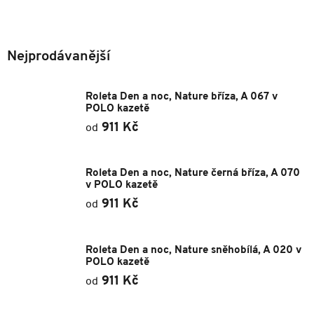
svou lehkost. Má zadní profil a vrchní kryt z pevného a lehkého kovu.
Podívejte se na
Typy kazet
Nejprodávanější
Roleta Den a noc, Nature bříza, A 067 v
POLO kazetě
911 Kč
od
Roleta Den a noc, Nature černá bříza, A 070
v POLO kazetě
911 Kč
od
Roleta Den a noc, Nature sněhobílá, A 020 v
POLO kazetě
911 Kč
od