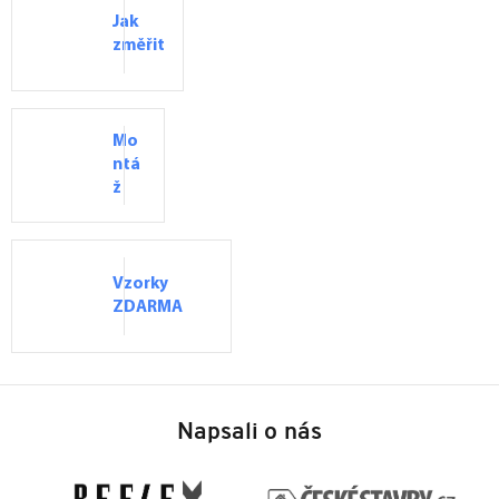
Jak
změřit
Mo
ntá
ž
Vzorky
ZDARMA
Z
á
Napsali o nás
p
a
t