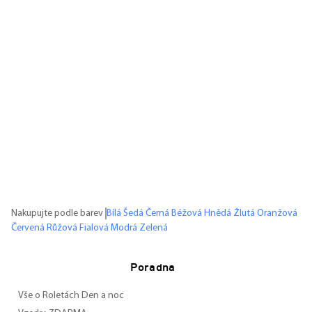
Nakupujte podle barev
Bílá
Šedá
Černá
Béžová
Hnědá
Žlutá
Oranžová
Červená
Růžová
Fialová
Modrá
Zelená
Poradna
Vše o Roletách Den a noc