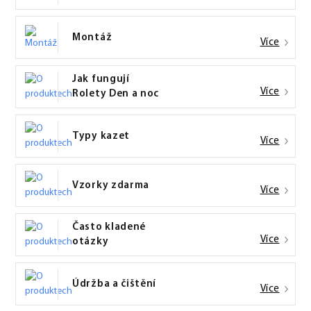
Montáž
Více
Jak fungují
Více
Rolety Den a noc
Typy kazet
Více
Vzorky zdarma
Více
Často kladené
Více
otázky
Údržba a čištění
Více