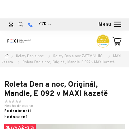
Přejít
na
obsah
CZK
Nákup
košík
Domů
Rolety Den a noc
Rolety Den a noc ZATEMŇUJÍCÍ
MAXI
kazeta
Roleta Den a noc, Originál, Mandle, E 092 v MAXI kazetě
Roleta Den a noc, Originál,
Mandle, E 092 v MAXI kazetě
Neohodnoceno
Podrobnosti
hodnocení
AŽ –3 %