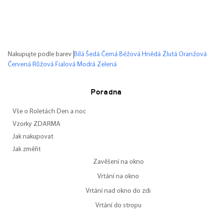
Nakupujte podle barev
Bílá
Šedá
Černá
Béžová
Hnědá
Žlutá
Oranžová
Červená
Růžová
Fialová
Modrá
Zelená
Poradna
Vše o Roletách Den a noc
Vzorky ZDARMA
Jak nakupovat
Jak změřit
Zavěšení na okno
Vrtání na okno
Vrtání nad okno do zdi
Vrtání do stropu