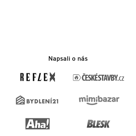
Z
á
Napsali o nás
p
a
t
í