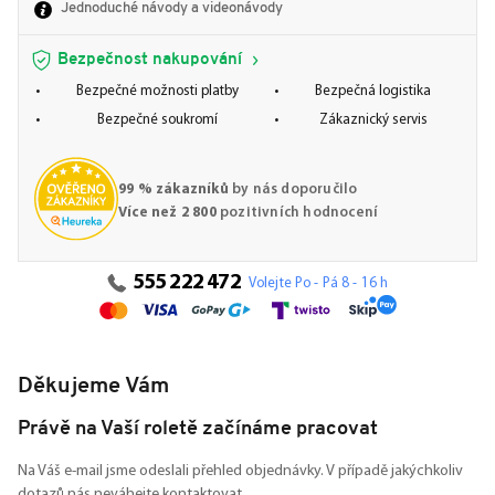
Jednoduché návody a videonávody
Bezpečnost nakupování
Bezpečné možnosti platby
Bezpečná logistika
Bezpečné soukromí
Zákaznický servis
99 % zákazníků
by nás doporučilo
Více než 2 800
pozitivních hodnocení
555 222 472
Volejte Po - Pá 8 - 16 h
Děkujeme Vám
Právě na Vaší roletě začínáme pracovat
Na Váš e-mail jsme odeslali přehled objednávky. V případě jakýchkoliv
dotazů nás neváhejte kontaktovat.