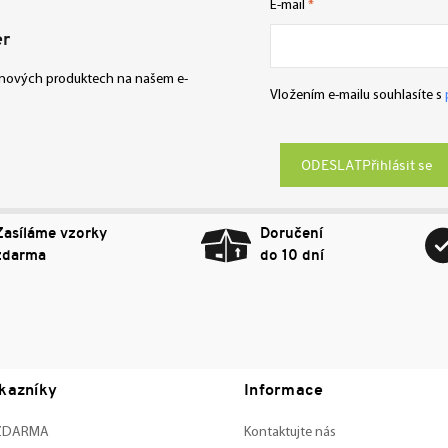
E-mail
er
o nových produktech na našem e-
Vložením e-mailu souhlasíte s
Přihlásit se
Zasíláme vzorky
Doručení
zdarma
do 10 dní
kazníky
Informace
 ZDARMA
Kontaktujte nás