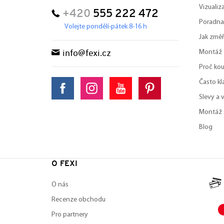
Vizuali
+420
555 222 472
Poradna
Volejte pondělí-pátek 8-16 h
Jak změř
Montáž
info@fexi.cz
Proč kou
Často kl
Slevy a 
Montáž 
Blog
O FEXI
O nás
Recenze obchodu
Pro partnery