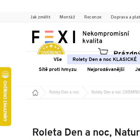
Přejít
na
Jak změřit
Montáž
Recenze
Doprava a pla
obsah
Prázdný
Náku
Vše
Rolety Den a noc KLASICKÉ
koší
Sítě proti hmyzu
Nejprodávanější
J
Domů
Rolety Den a noc
Rolety Den a noc ZATEMŇU
Roleta Den a noc, Natu