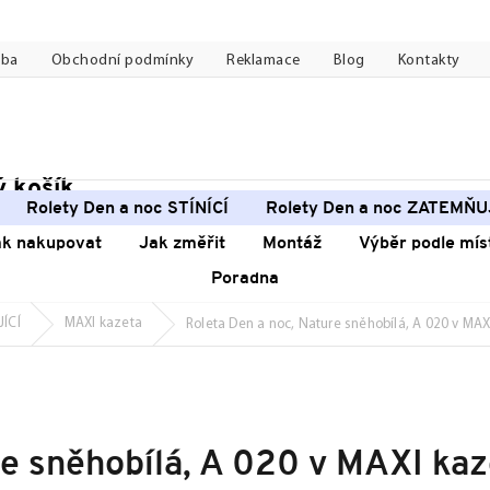
tba
Obchodní podmínky
Reklamace
Blog
Kontakty
 košík
pní
Rolety Den a noc STÍNÍCÍ
Rolety Den a noc ZATEMŇU
k
ak nakupovat
Jak změřit
Montáž
Výběr podle mís
Poradna
JÍCÍ
MAXI kazeta
Roleta Den a noc, Nature sněhobílá, A 020 v MAX
re sněhobílá, A 020 v MAXI ka