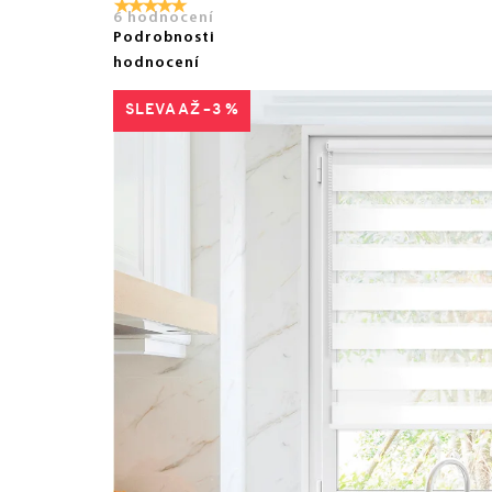
6 hodnocení
Podrobnosti
hodnocení
AŽ –3 %