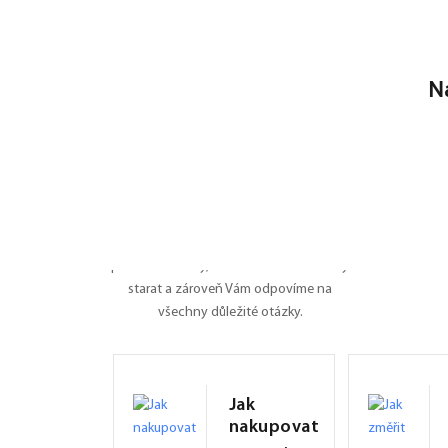
N
Nevíte si rady?
Poradíme Vám
Dali jsme na jedno místo všechny
potřebné informace o roletách, záleží nám
na tom, ať je pro Vás nákup na FEXI co
nejpříjemnějším zážitkem. Připravili jsme
pro Vás manuály, naučíme Vás se o rolety
starat a zároveň Vám odpovíme na
všechny důležité otázky.
Jak
nakupovat