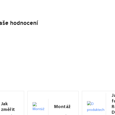
aše hodnocení
J
f
Jak
Montáž
R
změřit
D