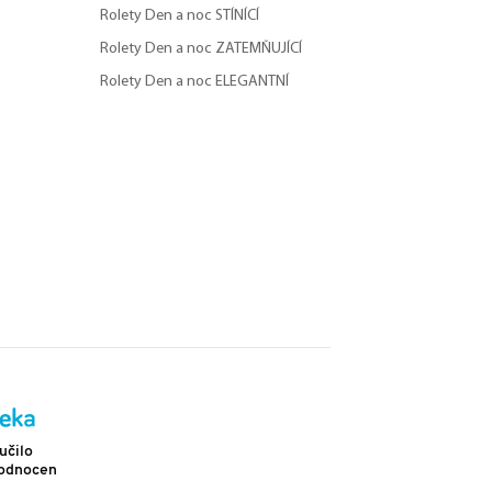
Rolety Den a noc STÍNÍCÍ
Rolety Den a noc ZATEMŇUJÍCÍ
Rolety Den a noc ELEGANTNÍ
Doprava
učilo
Více než 2 302 pozitivních hodnocení
hodnocení