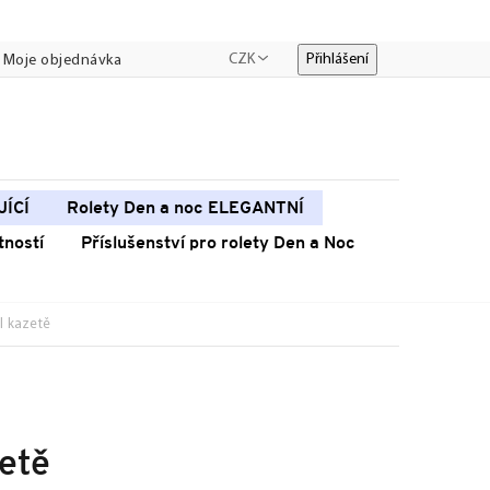
CZK
Přihlášení
Moje objednávka
JÍCÍ
Rolety Den a noc ELEGANTNÍ
tností
Příslušenství pro rolety Den a Noc
I kazetě
zetě