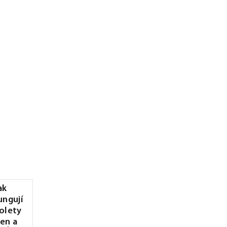
ak
ungují
olety
en a