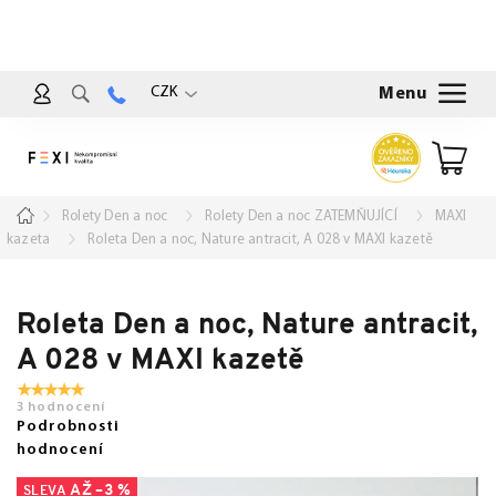
Přejít
na
obsah
CZK
Nákup
košík
Domů
Rolety Den a noc
Rolety Den a noc ZATEMŇUJÍCÍ
MAXI
kazeta
Roleta Den a noc, Nature antracit, A 028 v MAXI kazetě
Roleta Den a noc, Nature antracit,
A 028 v MAXI kazetě
3 hodnocení
Podrobnosti
hodnocení
AŽ –3 %