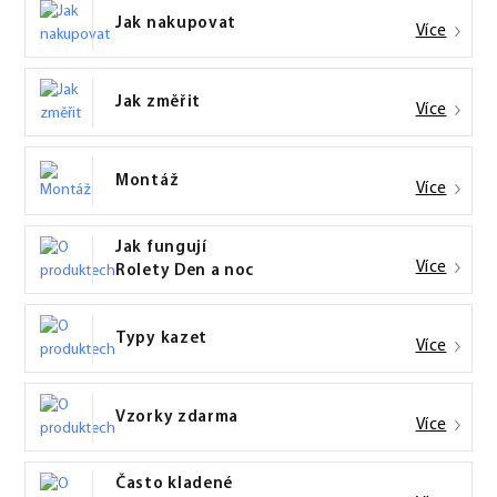
Jak nakupovat
Více
Jak změřit
Více
Montáž
Více
Jak fungují
Více
Rolety Den a noc
Typy kazet
Více
Vzorky zdarma
Více
Často kladené