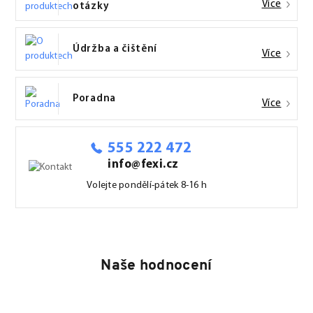
Více
otázky
Údržba a čištění
Více
Poradna
Více
555 222 472
info@fexi.cz
Volejte pondělí-pátek 8-16 h
Naše hodnocení