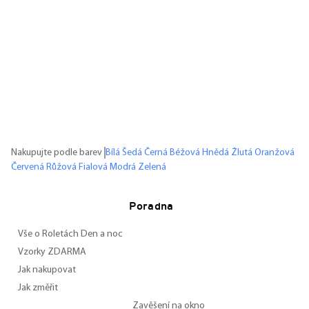
Nakupujte podle barev
Bílá
Šedá
Černá
Béžová
Hnědá
Žlutá
Oranžová
Červená
Růžová
Fialová
Modrá
Zelená
Poradna
Vše o Roletách Den a noc
Vzorky ZDARMA
Jak nakupovat
Jak změřit
Zavěšení na okno