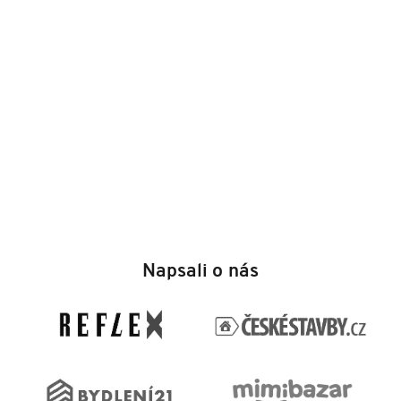
Z
á
Napsali o nás
p
a
t
í