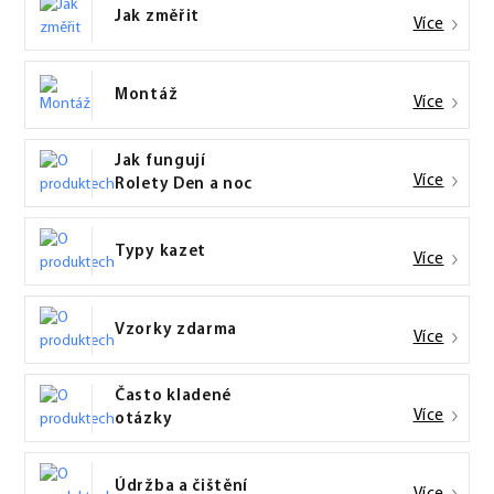
Jak změřit
Více
Montáž
Více
Jak fungují
Více
Rolety Den a noc
Typy kazet
Více
Vzorky zdarma
Více
Často kladené
Více
otázky
Údržba a čištění