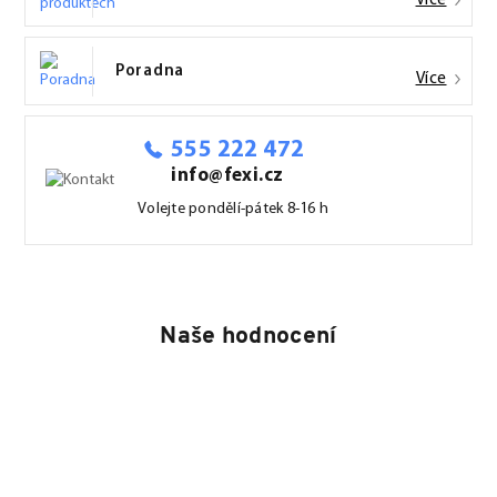
Více
Poradna
Více
555 222 472
info@fexi.cz
Volejte pondělí-pátek 8-16 h
Naše hodnocení