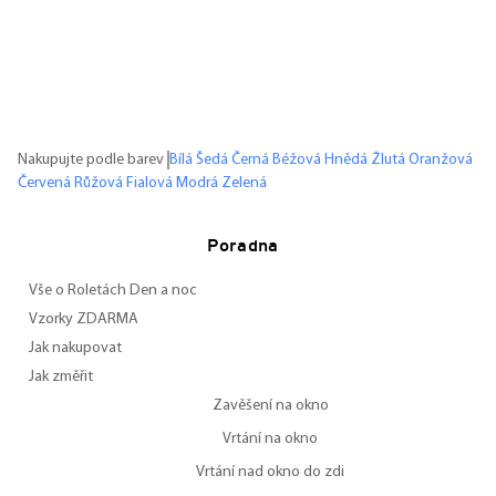
Nakupujte podle barev
Bílá
Šedá
Černá
Béžová
Hnědá
Žlutá
Oranžová
Červená
Růžová
Fialová
Modrá
Zelená
Poradna
Vše o Roletách Den a noc
Vzorky ZDARMA
Jak nakupovat
Jak změřit
Zavěšení na okno
Vrtání na okno
Vrtání nad okno do zdi