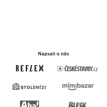
Z
á
Napsali o nás
p
a
t
í