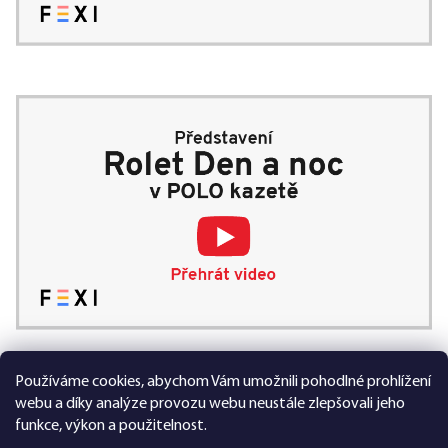
Používáme cookies, abychom Vám umožnili pohodlné prohlížení
99 % spokojených zákazníků
webu a díky analýze provozu webu neustále zlepšovali jeho
funkce, výkon a použitelnost.