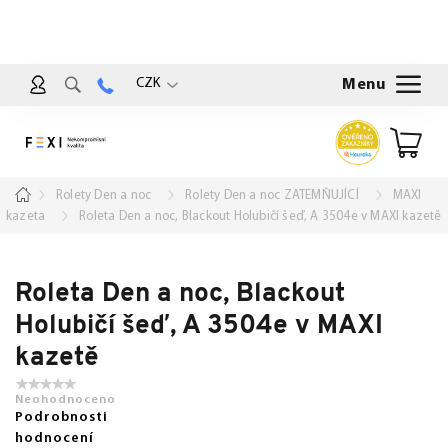
Přejít
na
obsah
CZK
Nákup
košík
Domů
Rolety Den a noc
Rolety Den a noc ZATEMŇUJÍCÍ
MAXI
kazeta
Roleta Den a noc, Blackout Holubičí šeď, A 3504e v MAXI kazetě
Roleta Den a noc, Blackout
Holubičí šeď, A 3504e v MAXI
kazetě
Neohodnoceno
Podrobnosti
hodnocení