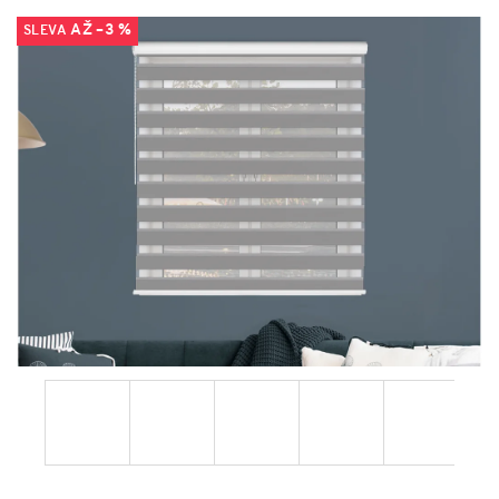
AŽ –3 %