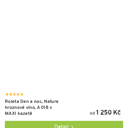
Roleta Den a noc, Nature
hroznové víno, A 018 v
1 250 Kč
od
MAXI kazetě
Detail