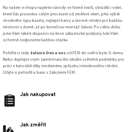
Na našem e-shopu najdete návody ve formě textů, obrázků i videí,
které Vás provedou celým procesem od změření oken, přes výběr
vhodného typu kazety, nejlepší barvy a úrovně stínění pro každou
místnost v domě, až po konečnou montáž žaluzií. Po celou dobu
jsme Vám také k dispozici na lince zákaznické podpory, kde Vám
ochotně zodpovíme každou otázku.
Pořiďte si tedy
žaluzie Den a noc
od FEXI do svého bytu či domu.
Nebo dopřejte svým zaměstnancům ideální světelné podmínky pro
práci v kanceláři díky modernímu způsobu interiérového stínění.
Užijte si pohodlí a luxus s žaluziemi FEXI.
Jak nakupovat
Jak změřit