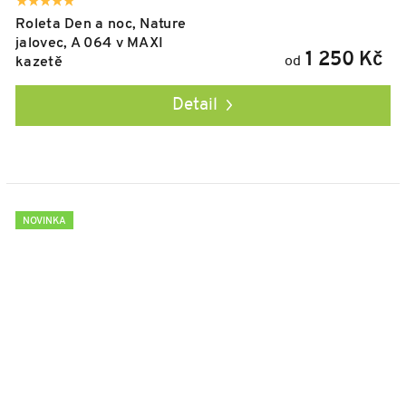
Roleta Den a noc, Nature
jalovec, A 064 v MAXI
1 250 Kč
od
kazetě
Detail
NOVINKA