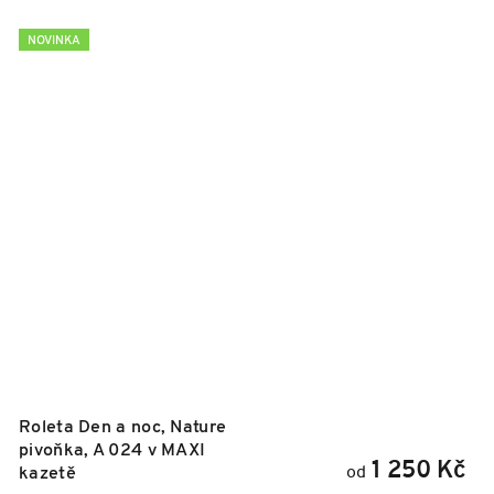
NOVINKA
Roleta Den a noc, Nature
pivoňka, A 024 v MAXI
1 250 Kč
od
kazetě