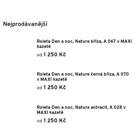
lemuje všechny strany rolety, ze spodní části se pouze vysunuje látka.
Podívejte se na
Typy kazet
Nejprodávanější
Roleta Den a noc, Nature bříza, A 067 v MAXI
kazetě
1 250 Kč
od
Roleta Den a noc, Nature černá bříza, A 070
v MAXI kazetě
1 250 Kč
od
Roleta Den a noc, Nature antracit, A 028 v
MAXI kazetě
1 250 Kč
od