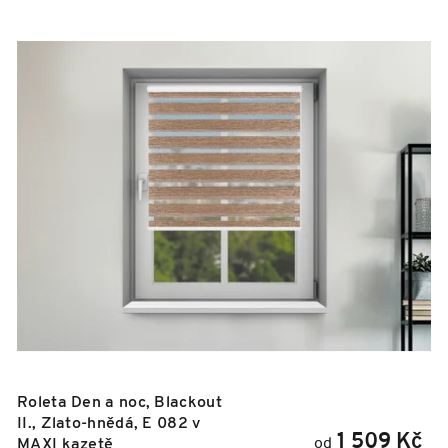
V
ý
p
i
s
p
r
o
d
u
k
t
ů
Roleta Den a noc, Blackout
II., Zlato-hnědá, E 082 v
1 509 Kč
od
MAXI kazetě