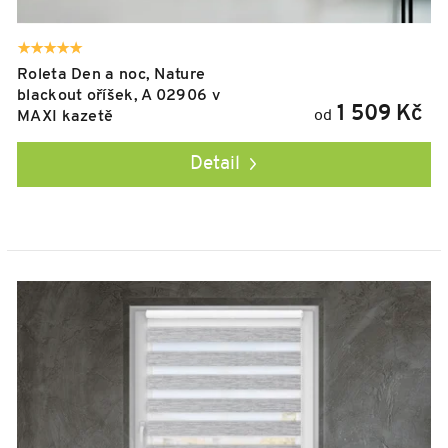
Roleta Den a noc, Nature
blackout oříšek, A 02906 v
1 509 Kč
od
MAXI kazetě
Detail