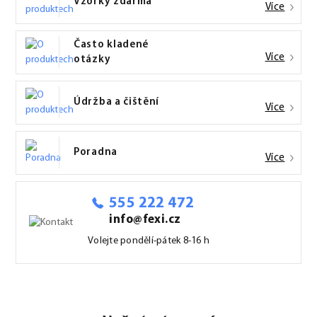
Vzorky zdarma
Více
Často kladené
Více
otázky
Údržba a čištění
Více
Poradna
Více
555 222 472
info@fexi.cz
Volejte pondělí-pátek 8-16 h