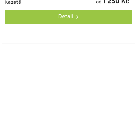
1 250 Kč
od
kazetě
Detail