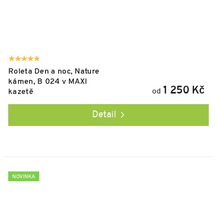
Roleta Den a noc, Nature
kámen, B 024 v MAXI
1 250 Kč
od
kazetě
Detail
NOVINKA