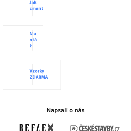
Jak
změřit
Mo
ntá
ž
Vzorky
ZDARMA
Z
á
Napsali o nás
p
a
t