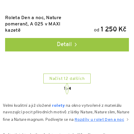
Roleta Den a noc, Nature
pomeranč, A 025 v MAXI
1 250 Kč
od
kazetě
Detail
Načíst 12 dalších
Ovládací prvky výpisu
S
1
4
t
r
á
Velmi kvalitní a již složené
rolety
na okno vytvořené z materiálu
n
navozující pocit přírodních motivů z látky Nature, Nature slim, Nature
k
fine a Nature magnum.
Podívejte se na
Rozdíly u rolet Den a noc
o
v