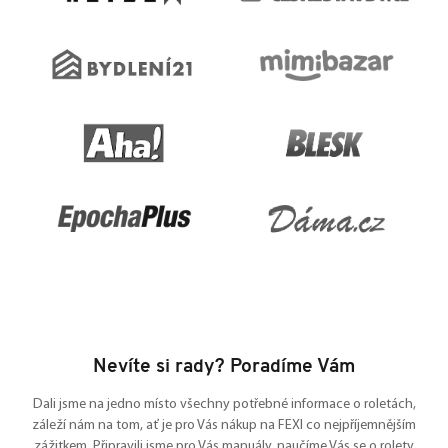
í
Nevíte si rady? Poradíme Vám
Dali jsme na jedno místo všechny potřebné informace o roletách,
záleží nám na tom, ať je pro Vás nákup na FEXI co nejpříjemnějším
zážitkem. Připravili jsme pro Vás manuály, naučíme Vás se o rolety