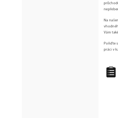
u
průchodu
nepřeber
Na našem
vhodného
Vám také
Pořiďte s
práci v 