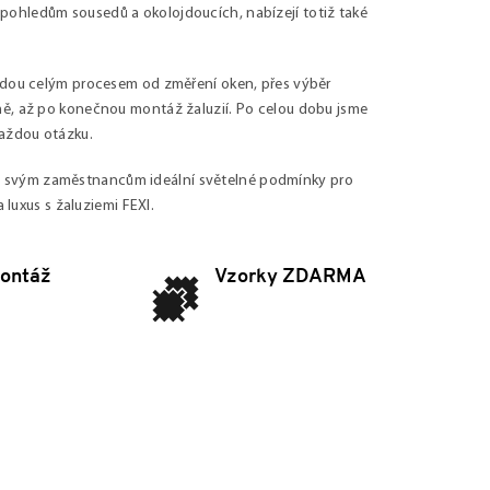
pohledům sousedů a okolojdoucích, nabízejí totiž také
vedou celým procesem od změření oken, přes výběr
mě, až po konečnou montáž žaluzií. Po celou dobu jsme
každou otázku.
e svým zaměstnancům ideální světelné podmínky pro
 luxus s žaluziemi FEXI.
ontáž
Vzorky ZDARMA