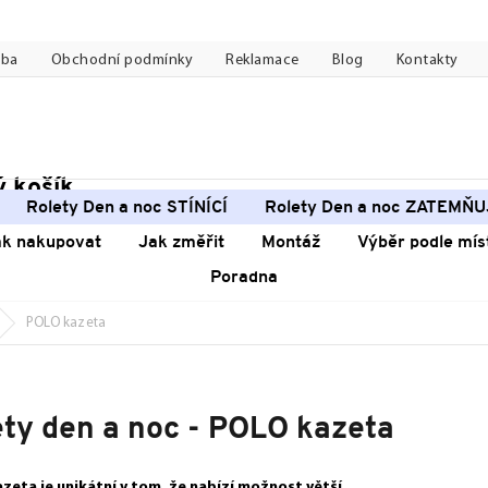
tba
Obchodní podmínky
Reklamace
Blog
Kontakty
 košík
pní
Rolety Den a noc STÍNÍCÍ
Rolety Den a noc ZATEMŇU
k
ak nakupovat
Jak změřit
Montáž
Výběr podle mís
Poradna
POLO kazeta
ety den a noc - POLO kazeta
zeta je unikátní v tom, že nabízí možnost větší