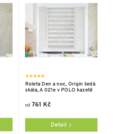
Roleta Den a noc, Origin šedá
skála, A 021e v POLO kazetě
761 Kč
od
Detail