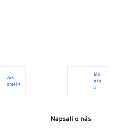
Mo
Jak
ntá
změřit
ž
Napsali o nás