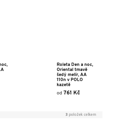
noc,
Roleta Den a noc,
AA
Oriental tmavě
šedý melír, AA
110n v POLO
kazetě
761 Kč
od
3
položek celkem