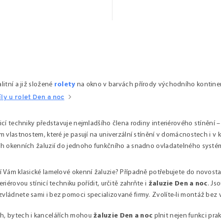
litní a již složené
rolety
na okno v barvách přírody východního kontinentu
ly u rolet Den a noc
nicí techniky představuje nejmladšího člena rodiny interiérového stínění –
m vlastnostem, které je pasují na univerzální stínění v domácnostech i v ka
ch okenních žaluzií do jednoho funkčního a snadno ovladatelného systé
í Vám klasické lamelové okenní žaluzie? Případně potřebujete do novosta
eriérovou stínicí techniku pořídit, určitě zahrňte i
žaluzie Den a noc
. Js
vládnete sami i bez pomoci specializované firmy. Zvolíte-li montáž bez 
, bytech i kancelářích mohou
žaluzie Den a noc
plnit nejen funkci pra