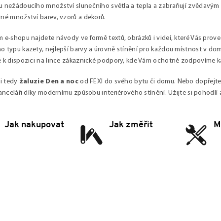
 nežádoucího množství slunečního světla a tepla a zabraňují zvědavým 
né množství barev, vzorů a dekorů.
 e-shopu najdete návody ve formě textů, obrázků i videí, které Vás pro
 typu kazety, nejlepší barvy a úrovně stínění pro každou místnost v do
 k dispozici na lince zákaznické podpory, kde Vám ochotně zodpovíme 
i tedy
žaluzie Den a noc
od FEXI do svého bytu či domu. Nebo dopřejt
kanceláři díky modernímu způsobu interiérového stínění. Užijte si pohodlí a
Jak nakupovat
Jak změřit
M