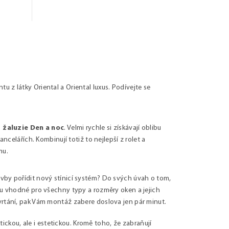
 z látky Oriental a Oriental luxus
. Podívejte se
žaluzie Den a noc
. Velmi rychle si získávají oblibu
ncelářích. Kombinují totiž to nejlepší z rolet a
mu.
vby pořídit nový stínicí systém? Do svých úvah o tom,
ou vhodné pro všechny typy a rozměry oken a jejich
vrtání, pak Vám montáž zabere doslova jen pár minut.
ktickou, ale i estetickou. Kromě toho, že zabraňují