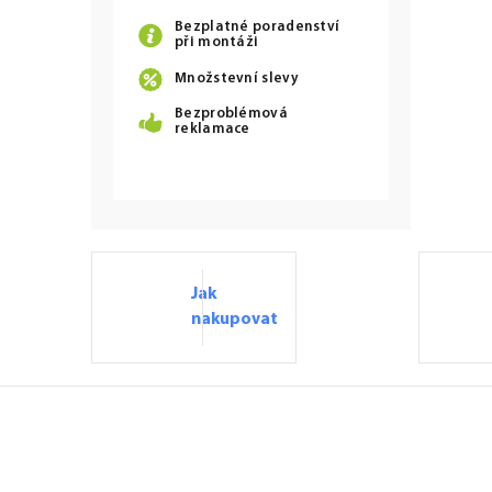
Bezplatné poradenství
při montáži
Množstevní slevy
Bezproblémová
reklamace
Jak
nakupovat
Z
á
p
a