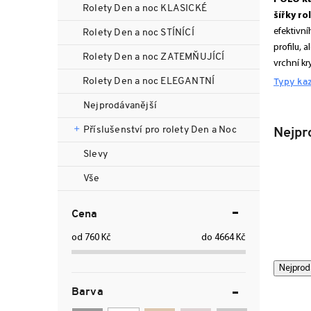
n
Rolety Den a noc KLASICKÉ
šířky ro
n
efektivní
Rolety Den a noc STÍNÍCÍ
í
profilu, 
p
Rolety Den a noc ZATEMŇUJÍCÍ
vrchní kr
a
Rolety Den a noc ELEGANTNÍ
n
Typy ka
e
Nejprodávanější
l
Příslušenství pro rolety Den a Noc
Nejpr
Slevy
Vše
Cena
760
Kč
4664
Kč
Ř
V
Nejprod
a
ý
Barva
z
p