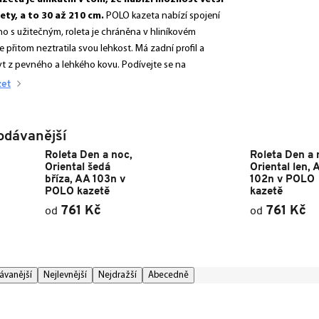
lety, a to 30 až 210 cm.
POLO kazeta nabízí spojení
ho s užitečným, roleta je chráněna v hliníkovém
ale přitom neztratila svou lehkost. Má zadní profil a
yt z pevného a lehkého kovu. Podívejte se na
zet
odávanější
Roleta Den a noc,
Roleta Den a 
Oriental šedá
Oriental len, 
bříza, AA 103n v
102n v POLO
POLO kazetě
kazetě
761 Kč
761 Kč
od
od
ávanější
Nejlevnější
Nejdražší
Abecedně