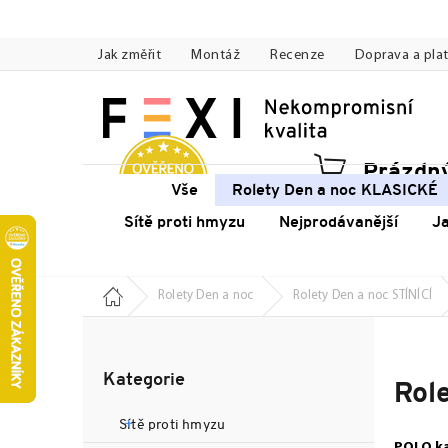
Přejít
na
Jak změřit
Montáž
Recenze
Doprava a pla
obsah
Prázdný
Náku
Vše
Rolety Den a noc KLASICKÉ
koší
Sítě proti hmyzu
Nejprodávanější
J
Domů
Rolety Den a noc
Rolety Den a noc STÍNÍCÍ
P
o
Přeskočit
s
Kategorie
kategorie
Rol
t
r
Sítě proti hmyzu
a
POLO ka