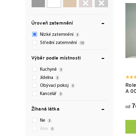
e
i
n
s
í
p
p
r
Úroveň zatemnění
r
o
o
d
Nízké zatemnění
3
d
u
Střední zatemnění
10
u
k
k
t
Výběr podle místnosti
t
ů
ů
Kuchyně
3
Jídelna
3
Role
Obývací pokoj
3
A 0
Kancelář
3
7
od
Žíhaná látka
Ne
3
Ano
0