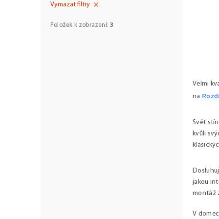
Vymazat filtry
Položek k zobrazení:
3
O
v
l
á
Velmi kva
d
na
Rozdí
a
c
í
Svět stí
p
kvůli svý
r
klasický
v
k
y
Dosluhuj
v
jakou int
ý
p
montáž z
i
s
V domech