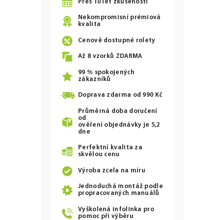
Přes 10 let zkušeností
Nekompromisní prémiová
kvalita
Cenově dostupné rolety
Až
8
vzorků ZDARMA
99 % spokojených
zákazníků
Doprava zdarma od
990 Kč
Průměrná doba doručení
od
ověření objednávky je 5,2
dne
Perfektní kvalita za
skvělou cenu
Výroba zcela na míru
Jednoduchá montáž podle
propracovaných manuálů
Vyškolená infolinka pro
pomoc při výběru