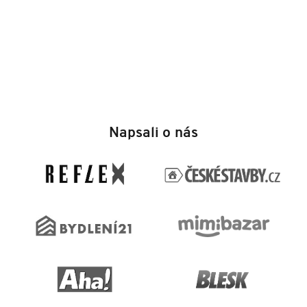
Z
á
Napsali o nás
p
a
t
í