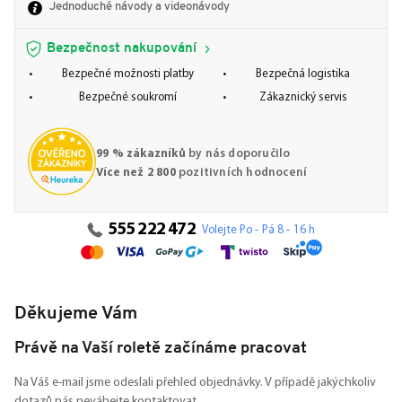
Jednoduché návody a videonávody
Bezpečnost nakupování
Bezpečné možnosti platby
Bezpečná logistika
Bezpečné soukromí
Zákaznický servis
99 % zákazníků
by nás doporučilo
Více než 2 800
pozitivních hodnocení
555 222 472
Volejte Po - Pá 8 - 16 h
Děkujeme Vám
Právě na Vaší roletě začínáme pracovat
Na Váš e-mail jsme odeslali přehled objednávky. V případě jakýchkoliv
dotazů nás neváhejte kontaktovat.