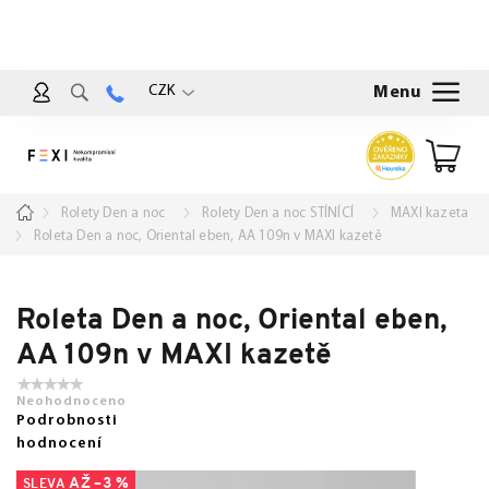
Přejít
na
obsah
CZK
Nákup
košík
Domů
Rolety Den a noc
Rolety Den a noc STÍNÍCÍ
MAXI kazeta
Roleta Den a noc, Oriental eben, AA 109n v MAXI kazetě
Roleta Den a noc, Oriental eben,
AA 109n v MAXI kazetě
Neohodnoceno
Podrobnosti
hodnocení
AŽ –3 %