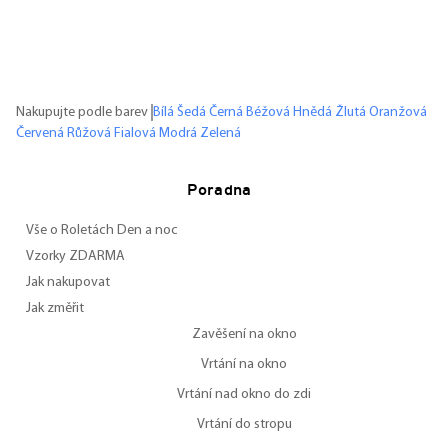
Nakupujte podle barev
Bílá
Šedá
Černá
Béžová
Hnědá
Žlutá
Oranžová
Červená
Růžová
Fialová
Modrá
Zelená
Poradna
Vše o Roletách Den a noc
Vzorky ZDARMA
Jak nakupovat
Jak změřit
Zavěšení na okno
Vrtání na okno
Vrtání nad okno do zdi
Vrtání do stropu