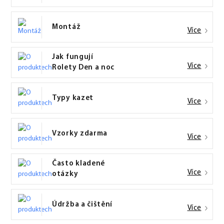
Montáž
Více
Jak fungují
Více
Rolety Den a noc
Typy kazet
Více
Vzorky zdarma
Více
Často kladené
Více
otázky
Údržba a čištění
Více