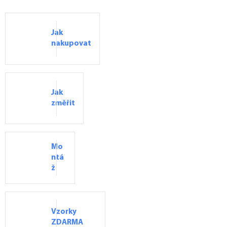
Jak
nakupovat
Jak
změřit
Mo
ntá
ž
Vzorky
ZDARMA