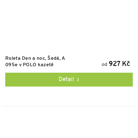
Roleta Den a noc, Šedá, A
927 Kč
od
095e v POLO kazetě
Detail