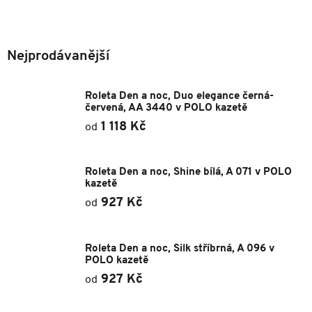
svou lehkost. Má zadní profil a vrchní kryt z pevného a lehkého kovu.
Podívejte se na
Typy kazet
Nejprodávanější
Roleta Den a noc, Duo elegance černá-
červená, AA 3440 v POLO kazetě
1 118 Kč
od
Roleta Den a noc, Shine bílá, A 071 v POLO
kazetě
927 Kč
od
Roleta Den a noc, Silk stříbrná, A 096 v
POLO kazetě
927 Kč
od