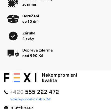
zdarma
Doručení
do 10 dní
Záruka
4 roky
Doprava zdarma
nad 990 Kč
+420
555 222 472
Volejte pondělí-pátek 8-16 h
info@fexi.cz