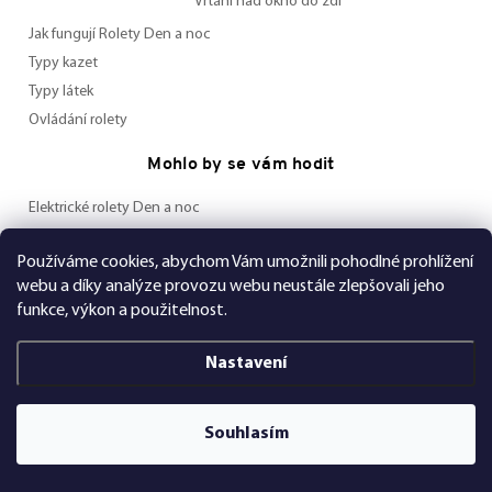
Vrtání nad okno do zdi
Jak fungují Rolety Den a noc
Typy kazet
Typy látek
Ovládání rolety
Mohlo by se vám hodit
Elektrické rolety Den a noc
Elektrický motor pro otevřenou kazetu
Používáme cookies, abychom Vám umožnili pohodlné prohlížení
Elektrický motor pro POLO a MAXI kazetu
webu a díky analýze provozu webu neustále zlepšovali jeho
Ovladač a nabíječka
funkce, výkon a použitelnost.
Často kladené otázky
Nastavení
Údržba a čištění
Rady a tipy
Služba Bez starostí
Souhlasím
Bezpečnost pro děti
Inspirace od zákazníků