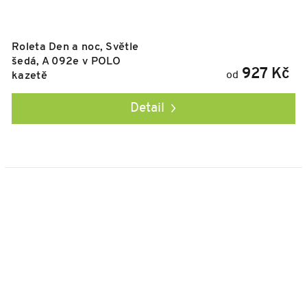
Roleta Den a noc, Světle
šedá, A 092e v POLO
927 Kč
od
kazetě
Detail