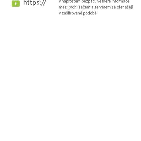
v naprostém bezpečí, veškeré informace
mezi prohlížečem a serverem se přenášejí
v zašifrované podobě.