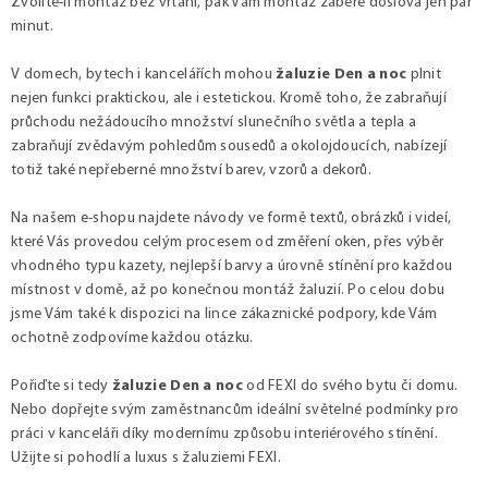
Zvolíte-li montáž bez vrtání, pak Vám montáž zabere doslova jen pár
minut.
V domech, bytech i kancelářích mohou
žaluzie Den a noc
plnit
nejen funkci praktickou, ale i estetickou. Kromě toho, že zabraňují
průchodu nežádoucího množství slunečního světla a tepla a
zabraňují zvědavým pohledům sousedů a okolojdoucích, nabízejí
totiž také nepřeberné množství barev, vzorů a dekorů.
Na našem e-shopu najdete návody ve formě textů, obrázků i videí,
které Vás provedou celým procesem od změření oken, přes výběr
vhodného typu kazety, nejlepší barvy a úrovně stínění pro každou
místnost v domě, až po konečnou montáž žaluzií. Po celou dobu
jsme Vám také k dispozici na lince zákaznické podpory, kde Vám
ochotně zodpovíme každou otázku.
Pořiďte si tedy
žaluzie Den a noc
od FEXI do svého bytu či domu.
Nebo dopřejte svým zaměstnancům ideální světelné podmínky pro
práci v kanceláři díky modernímu způsobu interiérového stínění.
Užijte si pohodlí a luxus s žaluziemi FEXI.