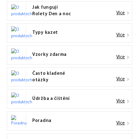
Jak fungují
Více
Rolety Den a noc
Typy kazet
Více
Vzorky zdarma
Více
Často kladené
Více
otázky
Údržba a čištění
Více
Poradna
Více