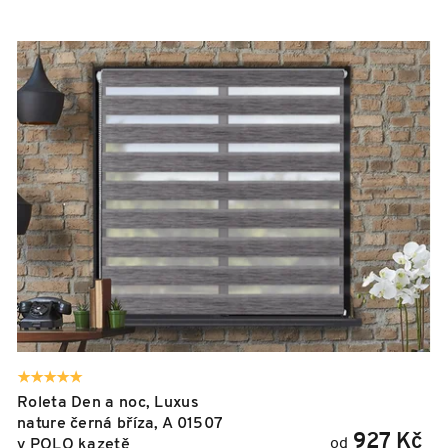
V
ý
p
i
s
p
r
o
d
u
k
t
ů
Roleta Den a noc, Luxus
nature černá bříza, A 01507
927 Kč
od
v POLO kazetě