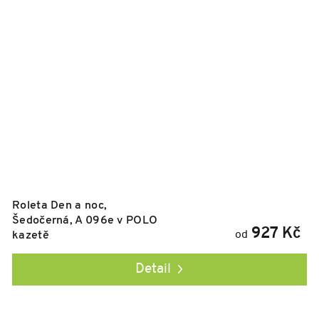
Roleta Den a noc,
Šedočerná, A 096e v POLO
927 Kč
od
kazetě
Detail