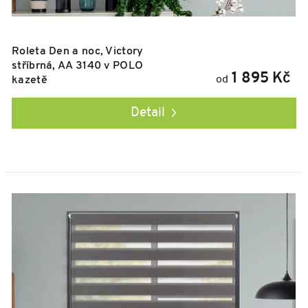
Roleta Den a noc, Victory
stříbrná, AA 3140 v POLO
1 895 Kč
od
kazetě
Detail