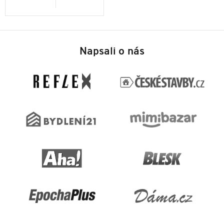
Z
á
Napsali o nás
p
a
t
í