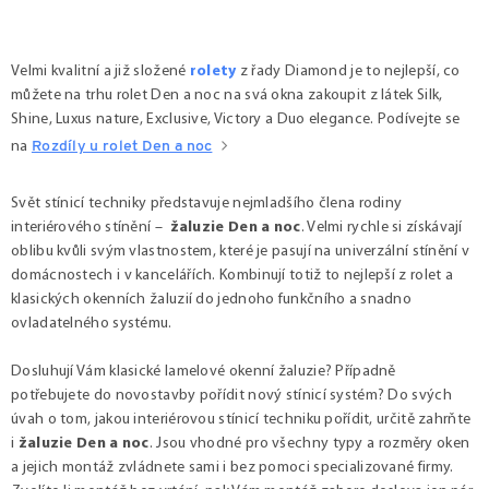
Ovládací prvky výpisu
Velmi kvalitní a již složené
rolety
z řady Diamond je to nejlepší, co
můžete na trhu rolet Den a noc na svá okna zakoupit z látek Silk,
Shine, Luxus nature, Exclusive, Victory a Duo elegance
. Podívejte se
na
Rozdíly u rolet Den a noc
Svět stínicí techniky představuje nejmladšího člena rodiny
interiérového stínění –
žaluzie Den a noc
. Velmi rychle si získávají
oblibu kvůli svým vlastnostem, které je pasují na univerzální stínění v
domácnostech i v kancelářích. Kombinují totiž to nejlepší z rolet a
klasických okenních žaluzií do jednoho funkčního a snadno
ovladatelného systému.
Dosluhují Vám klasické lamelové okenní žaluzie? Případně
potřebujete do novostavby pořídit nový stínicí systém? Do svých
úvah o tom, jakou interiérovou stínicí techniku pořídit, určitě zahrňte
i
žaluzie Den a noc
. Jsou vhodné pro všechny typy a rozměry oken
a jejich montáž zvládnete sami i bez pomoci specializované firmy.