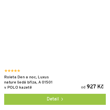
Roleta Den a noc, Luxus
nature šedá bříza, A 01501
927 Kč
od
v POLO kazetě
Detail