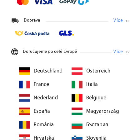
Doprava
Doručujeme po celé Evropě
Deutschland
Österreich
France
Italia
Nederland
Belgique
España
Magyarország
România
България
Hrvatska
Slovenija