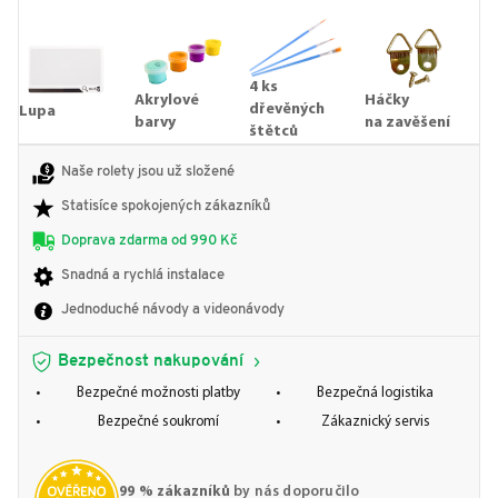
4 ks
Akrylové
Háčky
dřevěných
Lupa
barvy
na zavěšení
štětců
Naše rolety jsou už složené
Statisíce spokojených zákazníků
Doprava zdarma od 990 Kč
Snadná a rychlá instalace
Jednoduché návody a videonávody
Bezpečnost nakupování
Bezpečné možnosti platby
Bezpečná logistika
Bezpečné soukromí
Zákaznický servis
99 % zákazníků
by nás doporučilo