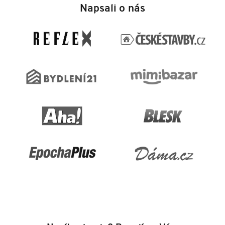
á
Napsali o nás
p
a
t
í