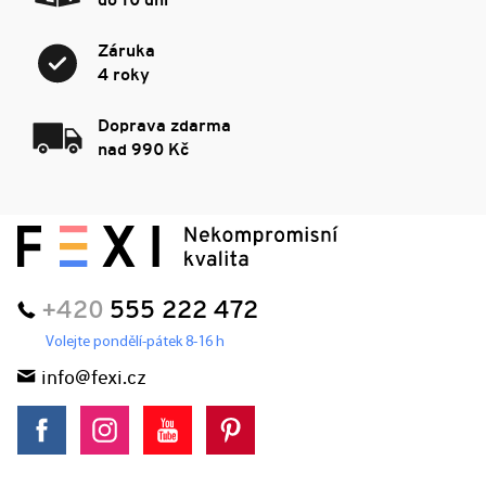
do 10 dní
Záruka
4 roky
Doprava zdarma
nad 990 Kč
+420
555 222 472
Volejte pondělí-pátek 8-16 h
info@fexi.cz