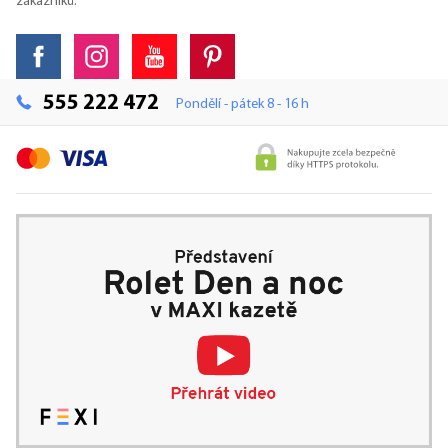
zákazníků.
555 222 472
Pondělí - pátek 8 - 16 h