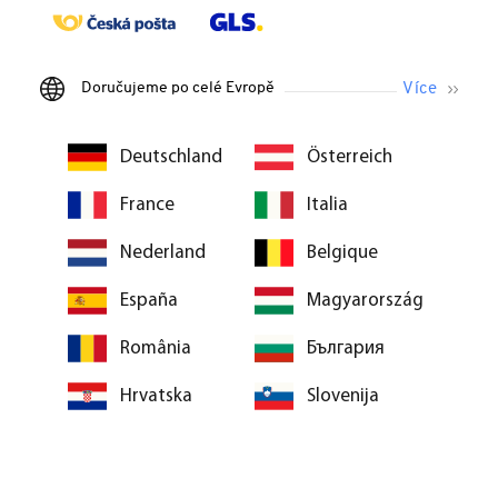
Doručujeme po celé Evropě
Deutschland
Österreich
France
Italia
Nederland
Belgique
España
Magyarország
România
България
Hrvatska
Slovenija