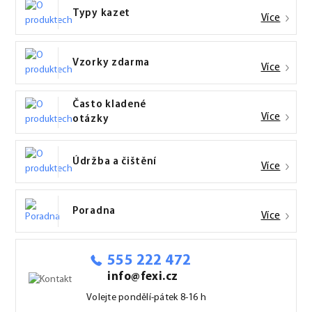
Typy kazet
Více
Vzorky zdarma
Více
Často kladené
Více
otázky
Údržba a čištění
Více
Poradna
Více
555 222 472
info@fexi.cz
Volejte pondělí-pátek 8-16 h