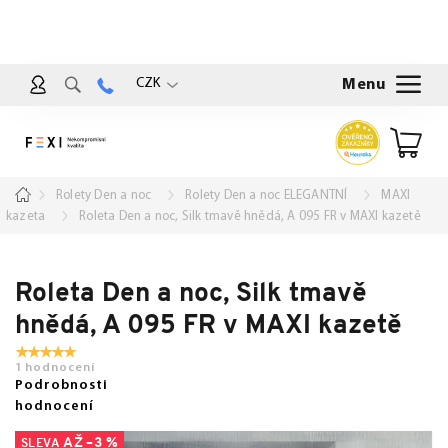
Přejít
na
obsah
CZK
Nákup
košík
Domů
Rolety Den a noc
Rolety Den a noc ELEGANTNÍ
MAXI
kazeta
Roleta Den a noc, Silk tmavě hnědá, A 095 FR v MAXI kazetě
Roleta Den a noc, Silk tmavě
hnědá, A 095 FR v MAXI kazetě
1 hodnocení
Podrobnosti
hodnocení
AŽ –3 %