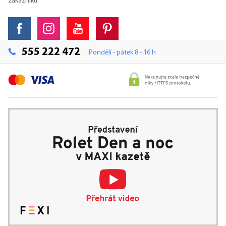
zákazníků.
555 222 472
Pondělí - pátek 8 - 16 h