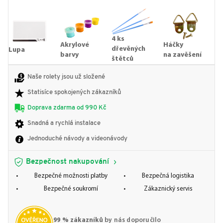
4 ks
Akrylové
Háčky
dřevěných
Lupa
barvy
na zavěšení
štětců
Naše rolety jsou už složené
Statisíce spokojených zákazníků
Doprava zdarma od 990 Kč
Snadná a rychlá instalace
Jednoduché návody a videonávody
Bezpečnost nakupování
Bezpečné možnosti platby
Bezpečná logistika
Bezpečné soukromí
Zákaznický servis
99 % zákazníků
by nás doporučilo