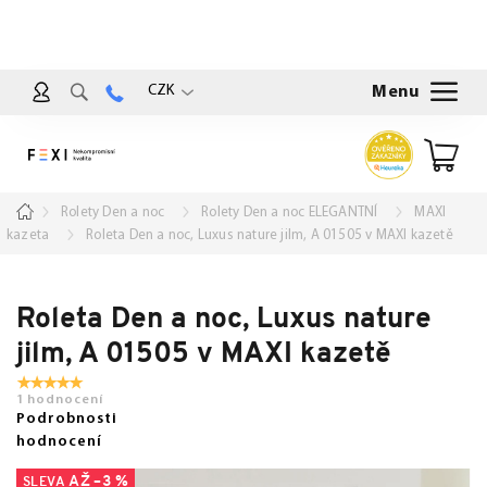
Přejít
na
obsah
CZK
Nákup
košík
Domů
Rolety Den a noc
Rolety Den a noc ELEGANTNÍ
MAXI
kazeta
Roleta Den a noc, Luxus nature jilm, A 01505 v MAXI kazetě
Roleta Den a noc, Luxus nature
jilm, A 01505 v MAXI kazetě
1 hodnocení
Podrobnosti
hodnocení
AŽ –3 %