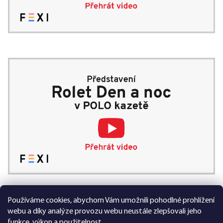
Používáme cookies, abychom Vám umožnili pohodlné prohlížení
99 % spokojených zákazníků
webu a díky analýze provozu webu neustále zlepšovali jeho
funkce, výkon a použitelnost.