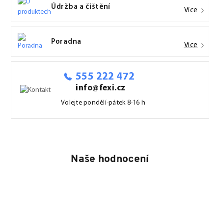
Údržba a čištění
Více
Poradna
Více
555 222 472
info@fexi.cz
Volejte pondělí-pátek 8-16 h
Naše hodnocení