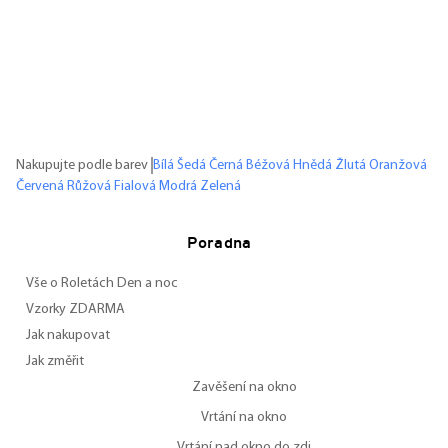
Nakupujte podle barev
Bílá
Šedá
Černá
Béžová
Hnědá
Žlutá
Oranžová
Červená
Růžová
Fialová
Modrá
Zelená
Poradna
Vše o Roletách Den a noc
Vzorky ZDARMA
Jak nakupovat
Jak změřit
Zavěšení na okno
Vrtání na okno
Vrtání nad okno do zdi