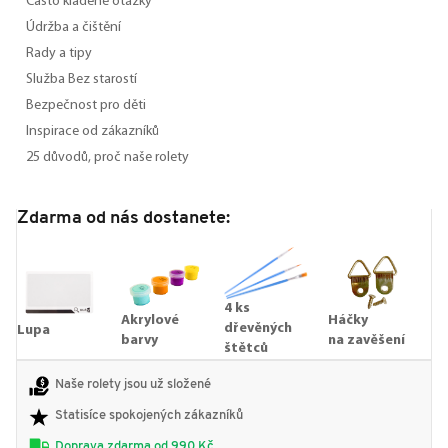
Často kladené otázky
Údržba a čištění
Rady a tipy
Služba Bez starostí
Bezpečnost pro děti
Inspirace od zákazníků
25 důvodů, proč naše rolety
Zdarma od nás dostanete:
4 ks
Akrylové
Háčky
dřevěných
Lupa
barvy
na zavěšení
štětců
Naše rolety jsou už složené
Statisíce spokojených zákazníků
Doprava zdarma od 990 Kč