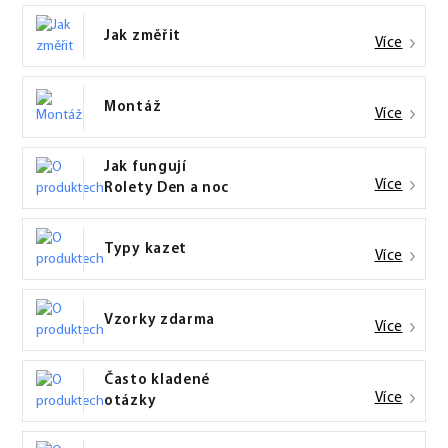
Jak změřit
Více
Montáž
Více
Jak fungují
Více
Rolety Den a noc
Typy kazet
Více
Vzorky zdarma
Více
Často kladené
Více
otázky