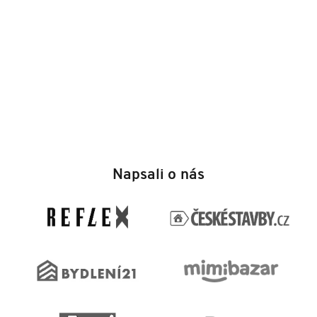
Z
á
Napsali o nás
p
a
t
í