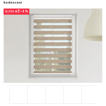
hodnocení
AŽ –3 %