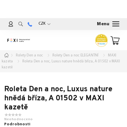
Přejít
na
obsah
CZK
Nákup
košík
Domů
Rolety Den a noc
Rolety Den a noc ELEGANTNÍ
MAXI
kazeta
Roleta Den a noc, Luxus nature hnědá bříza, A 01502 v MAXI
kazetě
Roleta Den a noc, Luxus nature
hnědá bříza, A 01502 v MAXI
kazetě
Neohodnoceno
Podrobnosti