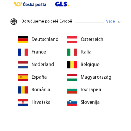
Doručujeme po celé Evropě
Deutschland
Österreich
France
Italia
Nederland
Belgique
España
Magyarország
România
България
Hrvatska
Slovenija