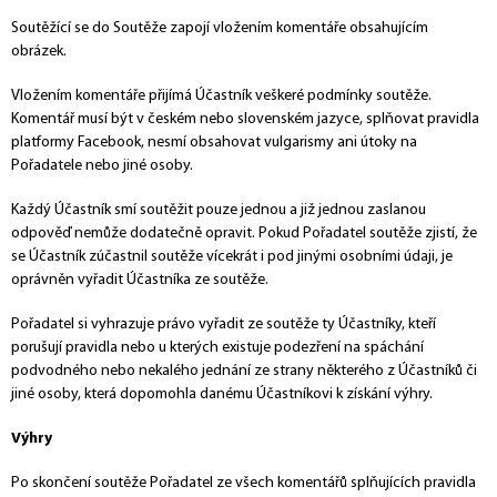
Soutěžící se do Soutěže zapojí vložením komentáře obsahujícím
obrázek.
Vložením komentáře přijímá Účastník veškeré podmínky soutěže.
Komentář musí být v českém nebo slovenském jazyce, splňovat pravidla
platformy Facebook, nesmí obsahovat vulgarismy ani útoky na
Pořadatele nebo jiné osoby.
Každý Účastník smí soutěžit pouze jednou a již jednou zaslanou
odpověď nemůže dodatečně opravit. Pokud Pořadatel soutěže zjistí, že
se Účastník zúčastnil soutěže vícekrát i pod jinými osobními údaji, je
oprávněn vyřadit Účastníka ze soutěže.
Pořadatel si vyhrazuje právo vyřadit ze soutěže ty Účastníky, kteří
porušují pravidla nebo u kterých existuje podezření na spáchání
podvodného nebo nekalého jednání ze strany některého z Účastníků či
jiné osoby, která dopomohla danému Účastníkovi k získání výhry.
Výhry
Po skončení soutěže Pořadatel ze všech komentářů splňujících pravidla