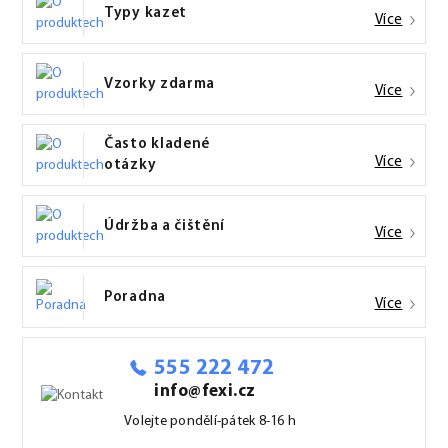
Typy kazet
Více
Vzorky zdarma
Více
Často kladené
Více
otázky
Údržba a čištění
Více
Poradna
Více
555 222 472
info@fexi.cz
Volejte pondělí-pátek 8-16 h