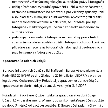
neomezeně veškerými majetkovými autorskými právy k fotografii;
uděluje Pořadateli výhradní oprávnění k užití, a to bez časového,
územního a množstevního omezení a pro všechny způsoby užití,
a souhlasí tedy mimo jiné s publikováním svých fotografií v tisku
nebo v elektronické formě, a dále s tím, že Pořadatel použije
fotografie k marketingovým účelům bez nároků na honorář za
autorská práva;
potvrzuje, že na zaslané fotografie se nevztahují práva třetích
stran a že má udělen souhlas s užitím fotografií od osob, které jsou
případně zachyceny na fotografiích nebo jejichž osobnostních
práv by se mohly fotografie dotýkat.
Zpracování osobních údajů
Zpracování osobních údajů se řídí Nařízením Evropského parlamentu a
Rady (EU) 2016/679 ze dne 27.dubna 2016 (dále jen „GDPR“) a platnou
legislativou České republiky. Pořadatel je správcem osobních údajů a
zpracovatel osobních údajů ve smyslu ve smyslu čl. 4 GDPR.
Pořadatel má oprávněný zájem získat a zpracovávat osobní údaje
Účastníků v rozsahu jméno, příjmení, obsah komentáře pro účel soutěže
po dobu 3 měsíců od začátku soutěže. Dále pro účel zaslání výhry má u