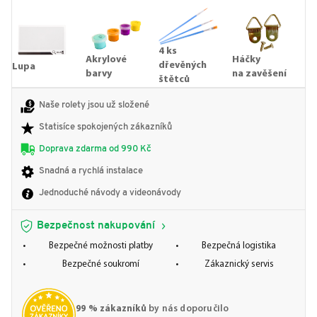
4 ks
Akrylové
Háčky
dřevěných
Lupa
barvy
na zavěšení
štětců
Naše rolety jsou už složené
Statisíce spokojených zákazníků
Doprava zdarma od 990 Kč
Snadná a rychlá instalace
Jednoduché návody a videonávody
Bezpečnost nakupování
Bezpečné možnosti platby
Bezpečná logistika
Bezpečné soukromí
Zákaznický servis
99 % zákazníků
by nás doporučilo