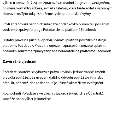
výherců oprávněný zájem zpracovávat osobní údaje v rozsahu jméno,
příjmení, kontaktní adresa, e-mail a telefon, které bude sdílet s vybraným
dopravcem. Tyto údaje smažeme týden po odeslání výhry.
Proti zpracování osobních údajů lze podat kdykoliv námitku posláním
soukromé zprávy fanpage Pořadatele na platformě Facebook.
Ostatní práva na přístup, opravu, výmaz uplatníte použitím nástrojů
platformy Facebook. Právo na omezení zpracování můžete uplatnit
posláním soukromé zprávy fanpage Pořadatele na platformě Facebook.
Závěrečná ujednání
Pořadatel soutěže si vyhrazuje právo kdykoliv jednostranně změnit
pravidla soutěže, bez uvedení dalšího důvodu soutěž zkrátit nebo
přerušit, přičemž jeho rozhodnutí je účinné okamžikem zveřejnění.
Rozhodnutí Pořadatele ve všech otázkách týkajících se Účastníků,
soutěže nebo výher je konečné.
Z