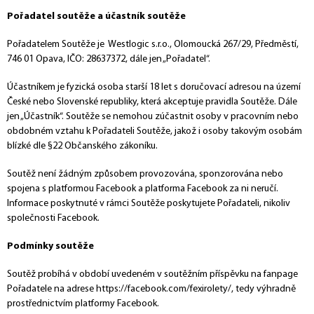
Pořadatel soutěže a účastník soutěže
Pořadatelem Soutěže je Westlogic s.r.o., Olomoucká 267/29, Předměstí,
746 01 Opava, IČO: 28637372, dále jen „Pořadatel“.
Účastníkem je fyzická osoba starší 18 let s doručovací adresou na území
České nebo Slovenské republiky, která akceptuje pravidla Soutěže. Dále
jen „Účastník“. Soutěže se nemohou zúčastnit osoby v pracovním nebo
obdobném vztahu k Pořadateli Soutěže, jakož i osoby takovým osobám
blízké dle §22 Občanského zákoníku.
Soutěž není žádným způsobem provozována, sponzorována nebo
spojena s platformou Facebook a platforma Facebook za ni neručí.
Informace poskytnuté v rámci Soutěže poskytujete Pořadateli, nikoliv
společnosti Facebook.
Podmínky soutěže
Soutěž probíhá v období uvedeném v soutěžním příspěvku na fanpage
Pořadatele na adrese https://facebook.com/fexirolety/, tedy výhradně
prostřednictvím platformy Facebook.