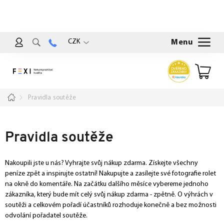
Přejít
na
obsah
CZK
Nákup
košík
Domů
Pravidla soutěže
Pravidla soutěže
Nakoupili jste u nás? Vyhrajte svůj nákup zdarma. Získejte všechny
peníze zpět a inspirujte ostatní! Nakupujte a zasílejte své fotografie rolet
na okně do komentáře. Na začátku dalšího měsíce vybereme jednoho
zákazníka, který bude mít celý svůj nákup zdarma - zpětně. O výhrách v
soutěži a celkovém pořadí účastníků rozhoduje konečně a bez možnosti
odvolání pořadatel soutěže.