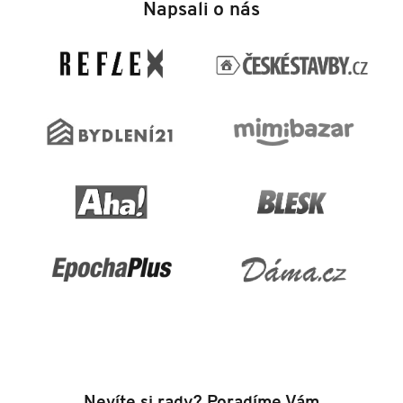
á
Napsali o nás
p
a
t
í