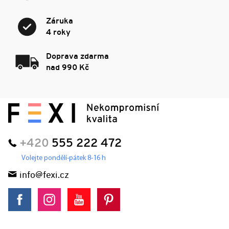
Záruka
4 roky
Doprava zdarma
nad 990 Kč
+420
555 222 472
Volejte pondělí-pátek 8-16 h
info@fexi.cz