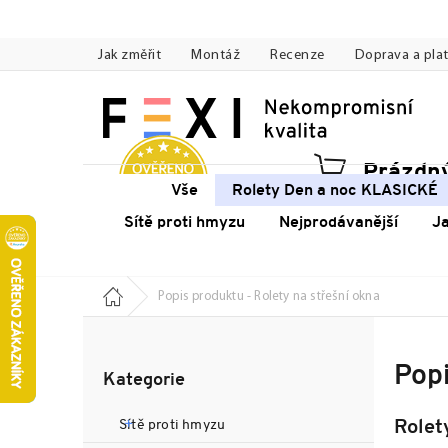
Přejít
na
Jak změřit
Montáž
Recenze
Doprava a pla
obsah
Prázdný
Náku
Vše
Rolety Den a noc KLASICKÉ
koší
Sítě proti hmyzu
Nejprodávanější
J
Domů
Popis produktu - Rolety na střešní okna
P
o
Přeskočit
s
Popi
Kategorie
kategorie
t
r
Sítě proti hmyzu
Rolet
a