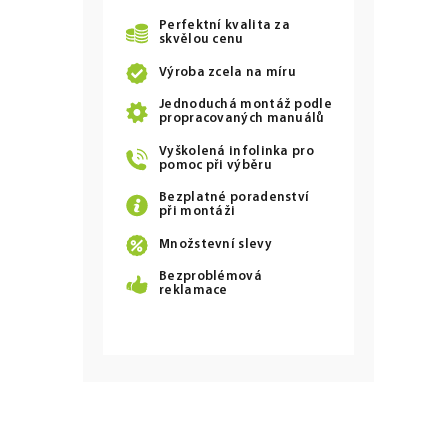
Perfektní kvalita za
skvělou cenu
Výroba zcela na míru
Jednoduchá montáž podle
propracovaných manuálů
Vyškolená infolinka pro
pomoc při výběru
Bezplatné poradenství
při montáži
Množstevní slevy
Bezproblémová
reklamace
Z
á
p