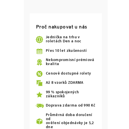
Proč nakupovat u nás
Jednička na trhu v
roletách Den a noc
Přes 10 let zkušeností
Nekompromisní prémiová
kvalita
Cenově dostupné rolety
Až
8
vzorků ZDARMA
99 % spokojených
zákazníků
Doprava zdarma od
990 Kč
Průměrná doba doručení
od
ověření objednávky je 5,2
dne