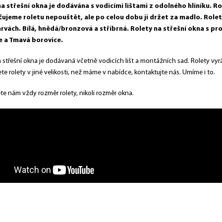
a střešní okna je dodávána s vodicími lištami z odolného hliníku. R
jeme roletu nepouštět, ale po celou dobu ji držet za madlo. Rolety
rvách. Bílá, hnědá/bronzová a stříbrná. Rolety na střešní okna s pr
e a Tmavá borovice.
a střešní okna je dodávaná včetně vodicích lišt a montážních sad. Rolety 
te rolety v jiné velikosti, než máme v nabídce, kontaktujte nás. Umíme i to.
e nám vždy rozměr rolety, nikoli rozměr okna.