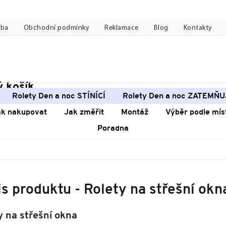
tba
Obchodní podmínky
Reklamace
Blog
Kontakty
 košík
pní
Rolety Den a noc STÍNÍCÍ
Rolety Den a noc ZATEMŇU
k
ak nakupovat
Jak změřit
Montáž
Výběr podle mís
Poradna
s produktu - Rolety na střešní okn
y na střešní okna