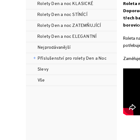
n
Rolety Den a noc KLASICKÉ
Roleta n
n
Doporuču
Rolety Den a noc STÍNÍCÍ
í
třech ba
p
borovic
Rolety Den a noc ZATEMŇUJÍCÍ
a
Rolety Den a noc ELEGANTNÍ
n
Roleta n
e
potřebuje
Nejprodávanější
l
Příslušenství pro rolety Den a Noc
Zaměřujet
Slevy
Vše