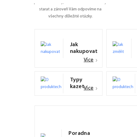
pro Vás manuály, naučíme Vás se o rolety
starat a zároveň Vám odpovíme na
všechny důležité otázky.
Jak
nakupovat
Více
Typy
kazet
Více
Poradna