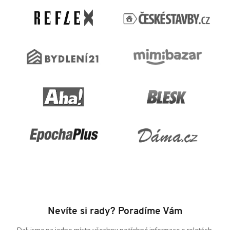
a
t
í
Nevíte si rady? Poradíme Vám