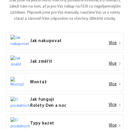
Dali jsme na jedno místo všechny potřebné informace o roletách,
záleží nám na tom, ať je pro Vás nákup na FEXI co nejpříjemnějším
zážitkem. Připravili jsme pro Vás manuály, naučíme Vás se o rolety
starat a zároveň Vám odpovíme na všechny důležité otázky.
Jak nakupovat
Více
Jak změřit
Více
Montáž
Více
Jak fungují
Více
Rolety Den a noc
Typy kazet
Více