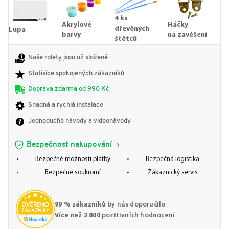
4 ks
Akrylové
Háčky
dřevěných
Lupa
barvy
na zavěšení
štětců
Naše rolety jsou už složené
Statisíce spokojených zákazníků
Doprava zdarma od 990 Kč
Snadná a rychlá instalace
Jednoduché návody a videonávody
Bezpečnost nakupování
Bezpečné možnosti platby
Bezpečná logistika
Bezpečné soukromí
Zákaznický servis
99 % zákazníků
by nás doporučilo
Více než 2 800
pozitivních hodnocení