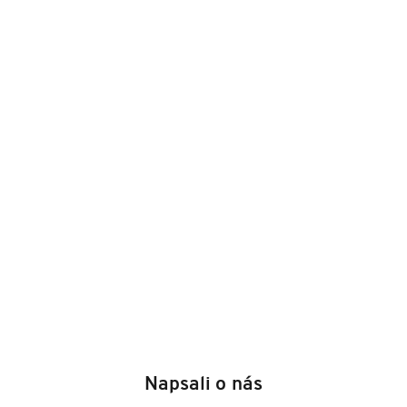
Z
á
Napsali o nás
p