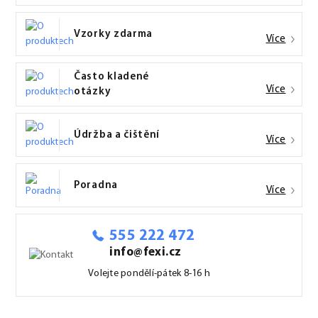
Vzorky zdarma
Více
Často kladené
Více
otázky
Údržba a čištění
Více
Poradna
Více
555 222 472
info@fexi.cz
Volejte pondělí-pátek 8-16 h