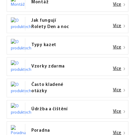
Montáž
Více
Jak fungují
Více
Rolety Den a noc
Typy kazet
Více
Vzorky zdarma
Více
Často kladené
Více
otázky
Údržba a čištění
Více
Poradna
Více