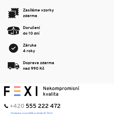
Zasíláme vzorky
zdarma
Doručení
do 10 dní
Záruka
4 roky
Doprava zdarma
nad 990 Kč
+420
555 222 472
Volejte pondělí-pátek 8-16 h