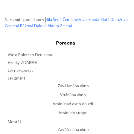
Nakupujte podle barev
Bílá
Šedá
Černá
Béžová
Hnědá
Žlutá
Oranžová
Červená
Růžová
Fialová
Modrá
Zelená
Poradna
Vše o Roletách Den a noc
Vzorky ZDARMA
Jak nakupovat
Jak změřit
Zavěšení na okno
Vrtání na okno
Vrtání nad okno do zdi
Vrtání do stropu
Montáž
Zavěšení na okno