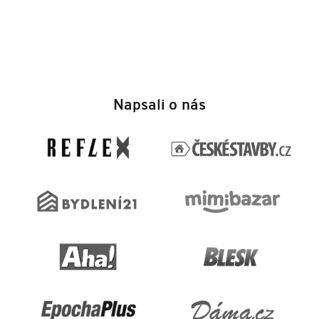
Z
á
Napsali o nás
p
a
t
í