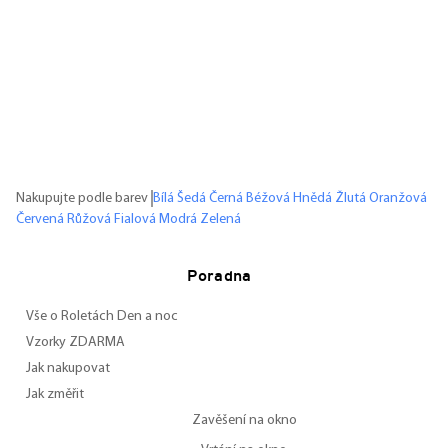
Nakupujte podle barev
Bílá
Šedá
Černá
Béžová
Hnědá
Žlutá
Oranžová
Červená
Růžová
Fialová
Modrá
Zelená
Poradna
Vše o Roletách Den a noc
Vzorky ZDARMA
Jak nakupovat
Jak změřit
Zavěšení na okno