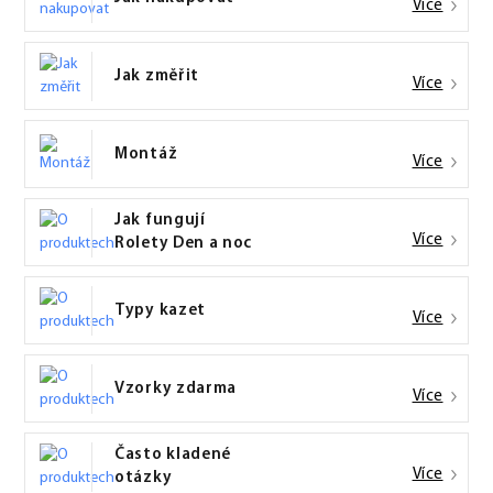
Více
Jak změřit
Více
Montáž
Více
Jak fungují
Více
Rolety Den a noc
Typy kazet
Více
Vzorky zdarma
Více
Často kladené
Více
otázky