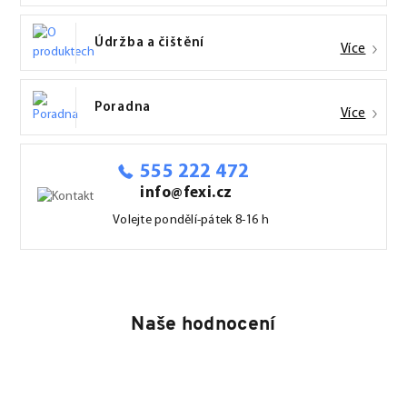
Údržba a čištění
Více
Poradna
Více
555 222 472
info@fexi.cz
Volejte pondělí-pátek 8-16 h
Naše hodnocení