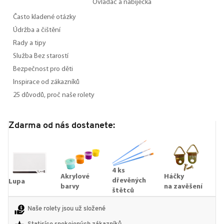
Ovladač a nabíječka
Často kladené otázky
Údržba a čištění
Rady a tipy
Služba Bez starostí
Bezpečnost pro děti
Inspirace od zákazníků
25 důvodů, proč naše rolety
Zdarma od nás dostanete:
4 ks
Akrylové
Háčky
dřevěných
Lupa
barvy
na zavěšení
štětců
Naše rolety jsou už složené