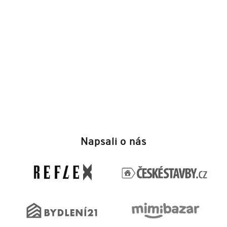
Z
á
Napsali o nás
p
a
t
í