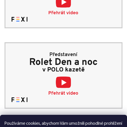
Používáme cookies, abychom Vám umožnili pohodlné prohlížení