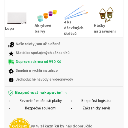
4 ks
Akrylové
Háčky
dřevěných
Lupa
barvy
na zavěšení
štětců
Naše rolety jsou už složené
Statisíce spokojených zákazníků
Doprava zdarma od 990 Kč
Snadná a rychlá instalace
Jednoduché návody a videonávody
Bezpečnost nakupování
Bezpečné možnosti platby
Bezpečná logistika
Bezpečné soukromí
Zákaznický servis
99 % zákazníků
by nás doporučilo