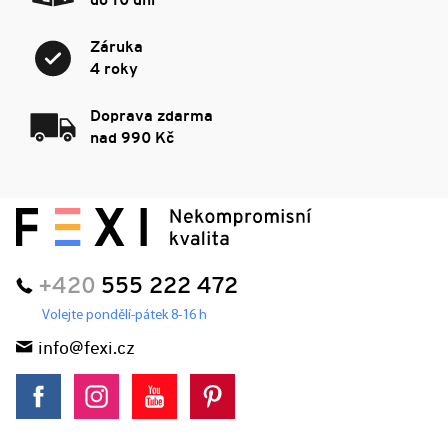
do 10 dní
Záruka
4 roky
Doprava zdarma
nad 990 Kč
+420
555 222 472
Volejte pondělí-pátek 8-16 h
info@fexi.cz