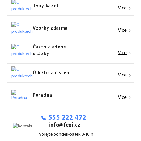
Typy kazet
Více
Vzorky zdarma
Více
Často kladené
Více
otázky
Údržba a čištění
Více
Poradna
Více
555 222 472
info@fexi.cz
Volejte pondělí-pátek 8-16 h