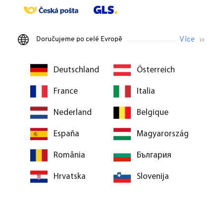
Doručujeme po celé Evropě
Deutschland
Österreich
France
Italia
Nederland
Belgique
España
Magyarország
România
България
Hrvatska
Slovenija