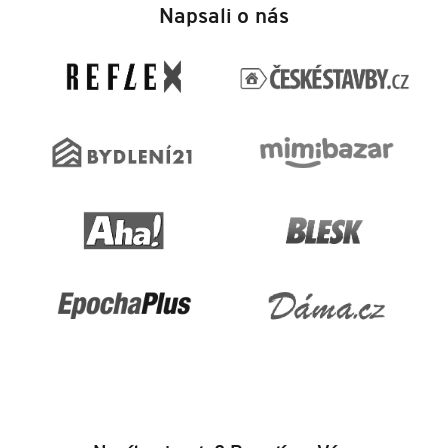
á
Napsali o nás
p
a
t
í