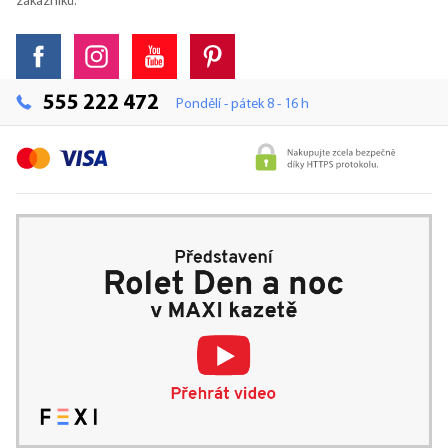
zákazníků.
555 222 472
Pondělí - pátek 8 - 16 h