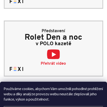
Používáme cookies, abychom Vám umožnili pohodlné prohlížení
99 % spokojených zákazníků
webu a díky analýze provozu webu neustále zlepšovali jeho
funkce, výkon a použitelnost.