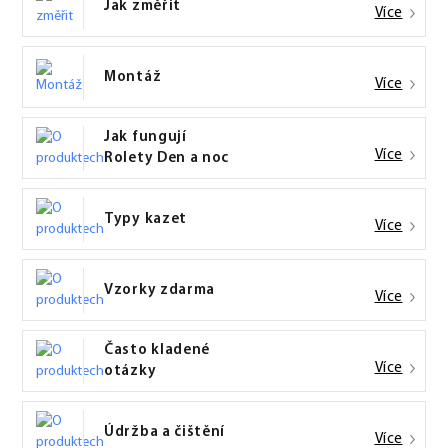
Jak změřit
Více
Montáž
Více
Jak fungují
Více
Rolety Den a noc
Typy kazet
Více
Vzorky zdarma
Více
Často kladené
Více
otázky
Údržba a čištění
Více