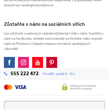
Na Váš e-mail jsme odeslali přehled objednávky. V případě jakýchkoliv
dotazů nás neváhejte kontaktovat.
Zůstaňte s námi na sociálních sítích
I po odchodu z webových stránek můžete být stále s námi. Soutěžte s
námi na Facebooku, sledujte naše manuály na YouTube, nebo se podí-
vejte na Pinterest a čerpejte inspiraci od našich spokojených
zákazníků.
555 222 472
Pondělí - pátek 8 - 16 h