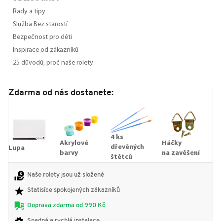
Rady a tipy
Služba Bez starostí
Bezpečnost pro děti
Inspirace od zákazníků
25 důvodů, proč naše rolety
Zdarma od nás dostanete:
4 ks
Akrylové
Háčky
dřevěných
Lupa
barvy
na zavěšení
štětců
Naše rolety jsou už složené
Statisíce spokojených zákazníků
Doprava zdarma od 990 Kč
Snadná a rychlá instalace