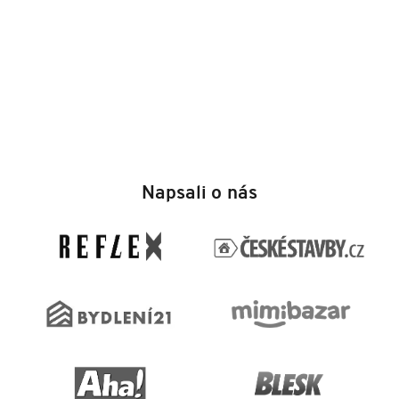
Z
á
Napsali o nás
p
a
t
í