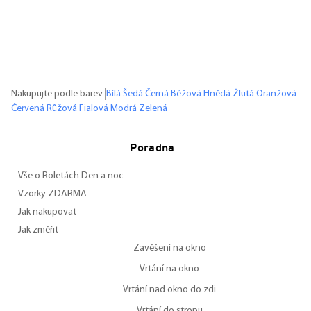
Nakupujte podle barev
Bílá
Šedá
Černá
Béžová
Hnědá
Žlutá
Oranžová
Červená
Růžová
Fialová
Modrá
Zelená
Poradna
Vše o Roletách Den a noc
Vzorky ZDARMA
Jak nakupovat
Jak změřit
Zavěšení na okno
Vrtání na okno
Vrtání nad okno do zdi
Vrtání do stropu