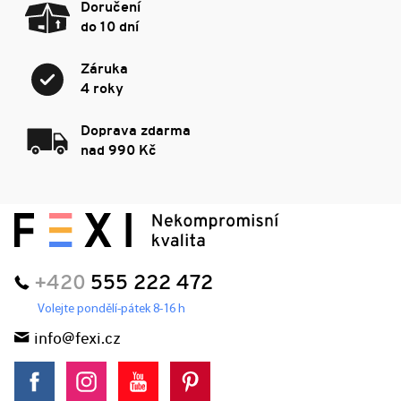
Doručení
do 10 dní
Záruka
4 roky
Doprava zdarma
nad 990 Kč
+420
555 222 472
Volejte pondělí-pátek 8-16 h
info@fexi.cz