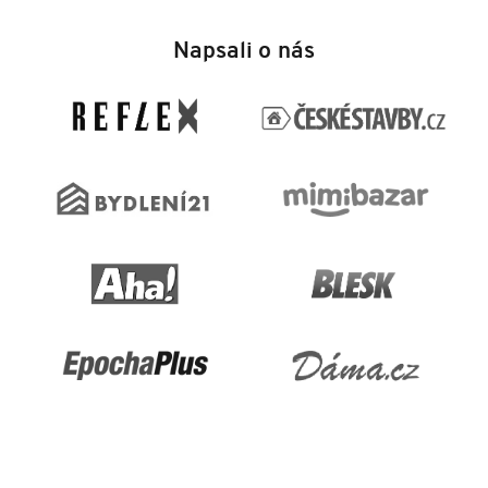
Z
á
Napsali o nás
p
a
t
í