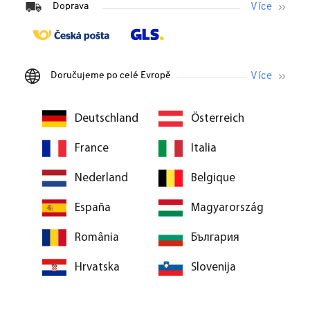
Doprava
Doručujeme po celé Evropě
Deutschland
Österreich
France
Italia
Nederland
Belgique
España
Magyarország
România
България
Hrvatska
Slovenija