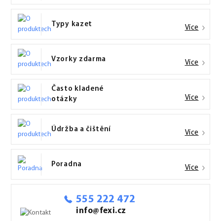
Typy kazet
Více
Vzorky zdarma
Více
Často kladené
Více
otázky
Údržba a čištění
Více
Poradna
Více
555 222 472
info@fexi.cz