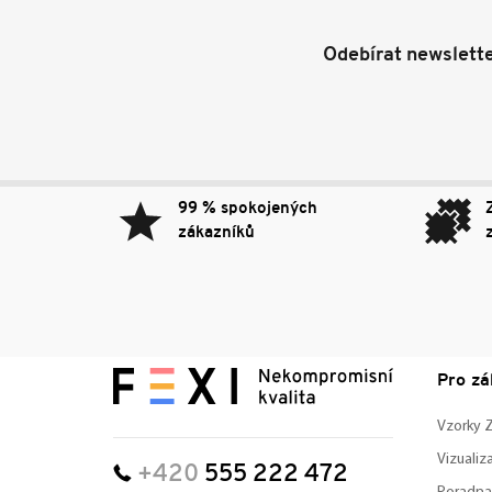
Odebírat newslett
99 % spokojených
zákazníků
Pro zá
Vzorky
Vizuali
+420
555 222 472