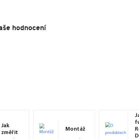
aše hodnocení
J
f
Jak
Montáž
R
změřit
D