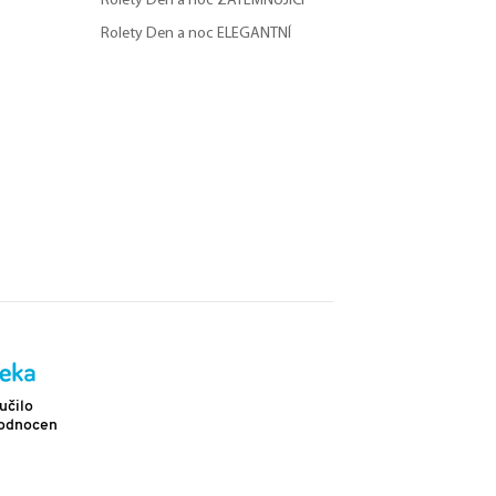
Rolety Den a noc ZATEMŇUJÍCÍ
Rolety Den a noc ELEGANTNÍ
Doprava
učilo
Více než 2 302 pozitivních hodnocení
hodnocení