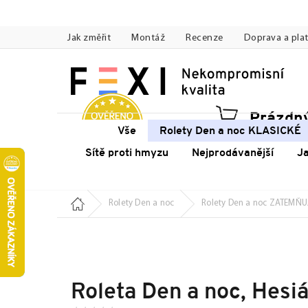
Přejít
na
Jak změřit
Montáž
Recenze
Doprava a pla
obsah
Prázdný
Náku
Vše
Rolety Den a noc KLASICKÉ
koší
Sítě proti hmyzu
Nejprodávanější
J
Domů
Rolety Den a noc
Rolety Den a noc ZATEMŇU
Roleta Den a noc, Hesiá