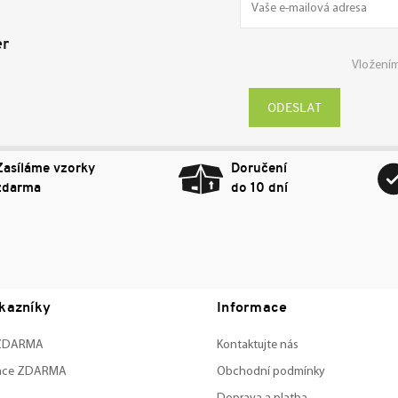
er
Vložením
Přihlásit
se
Zasíláme vzorky
Doručení
zdarma
do 10 dní
kazníky
Informace
 ZDARMA
Kontaktujte nás
zace ZDARMA
Obchodní podmínky