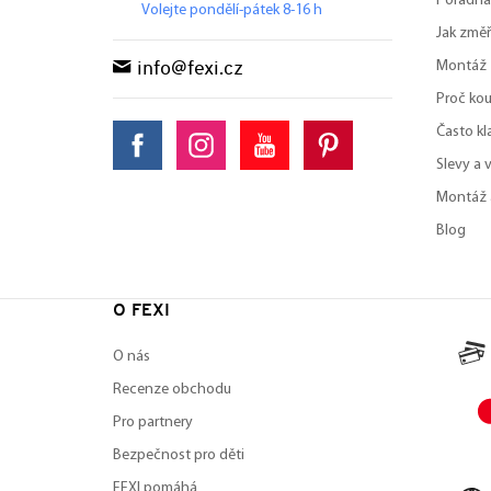
Poradna
Volejte pondělí-pátek 8-16 h
Jak změř
Montáž
info@fexi.cz
Proč kou
Často kl
Slevy a 
Montáž 
Blog
O FEXI
O nás
Recenze obchodu
Pro partnery
Bezpečnost pro děti
FEXI pomáhá