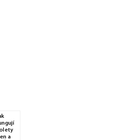
ak
ungují
olety
en a