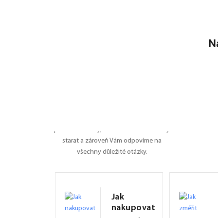
N
Nevíte si rady?
Poradíme Vám
Dali jsme na jedno místo všechny
potřebné informace o roletách, záleží nám
na tom, ať je pro Vás nákup na FEXI co
nejpříjemnějším zážitkem. Připravili jsme
pro Vás manuály, naučíme Vás se o rolety
starat a zároveň Vám odpovíme na
všechny důležité otázky.
Jak
nakupovat