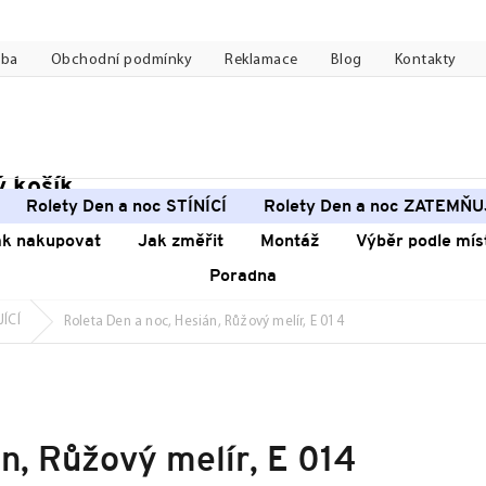
tba
Obchodní podmínky
Reklamace
Blog
Kontakty
 košík
pní
Rolety Den a noc STÍNÍCÍ
Rolety Den a noc ZATEMŇU
k
ak nakupovat
Jak změřit
Montáž
Výběr podle mís
Poradna
JÍCÍ
Roleta Den a noc, Hesián, Růžový melír, E 014
n, Růžový melír, E 014