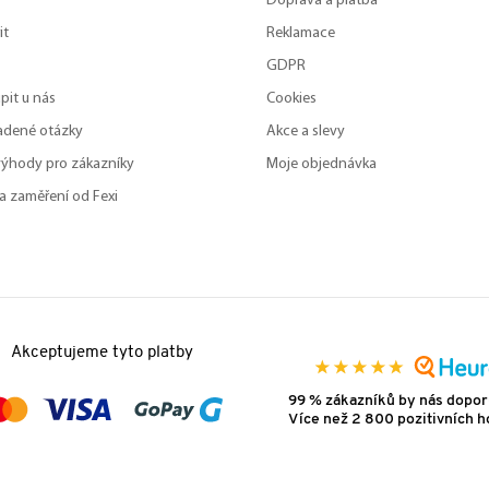
Doprava a platba
it
Reklamace
GDPR
pit u nás
Cookies
adené otázky
Akce a slevy
výhody pro zákazníky
Moje objednávka
a zaměření od Fexi
Akceptujeme tyto platby
99 % zákazníků by nás dopor
Více než 2 800 pozitivních 