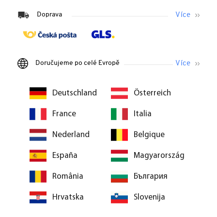
Doprava
Doručujeme po celé Evropě
Deutschland
Österreich
France
Italia
Nederland
Belgique
España
Magyarország
România
България
Hrvatska
Slovenija