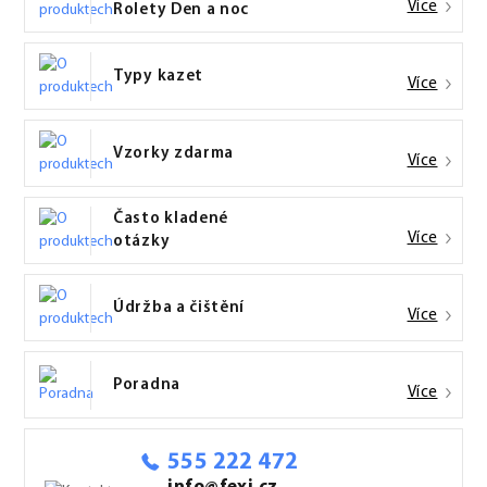
Více
Rolety Den a noc
Typy kazet
Více
Vzorky zdarma
Více
Často kladené
Více
otázky
Údržba a čištění
Více
Poradna
Více
555 222 472