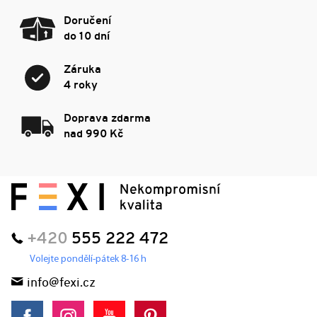
Doručení
do 10 dní
Záruka
4 roky
Doprava zdarma
nad 990 Kč
+420
555 222 472
Volejte pondělí-pátek 8-16 h
info@fexi.cz