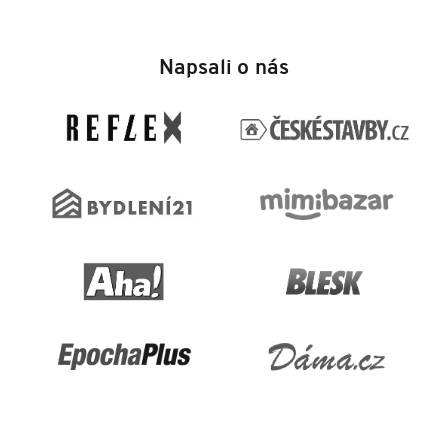
Z
á
Napsali o nás
p
a
t
í